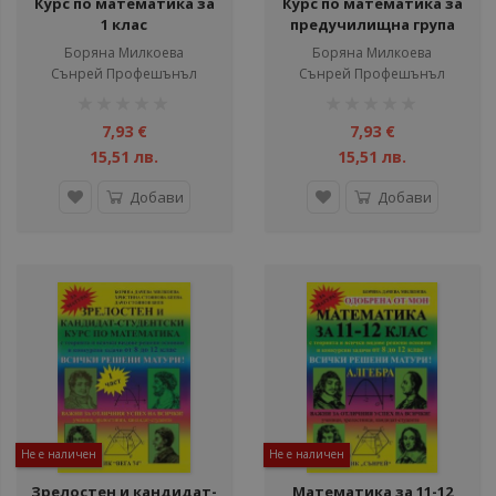
Курс по математика за
Курс по математика за
1 клас
предучилищна група
Борянa Милкоева
Борянa Милкоева
Сънрей Профешънъл
Сънрей Профешънъл
рейтинг:
рейтинг:
1%
1%
7,93 €
7,93 €
15,51 лв.
15,51 лв.
Добави
Добави
Не е наличен
Не е наличен
Зрелостен и кандидат-
Математика за 11-12