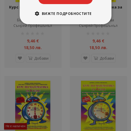
Курс по математика за
Курс по математика за
9. клас
7. клас
ВИЖТЕ ПОДРОБНОСТИТЕ
Борянa Милкоева
Борянa Милкоева
Сънрей Профешънъл
Сънрей Профешънъл
рейтинг:
рейтинг:
1%
1%
9,46 €
9,46 €
18,50 лв.
18,50 лв.
Добави
Добави
Не е наличен