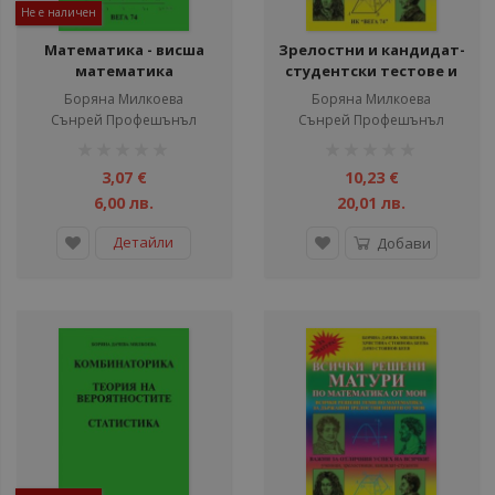
Не е наличен
Математика - висша
Зрелостни и кандидат-
математика
студентски тестове и
теми по математика -
Боряна Милкоева
Борянa Милкоева
част 2
Сънрей Профешънъл
Сънрей Профешънъл
рейтинг:
рейтинг:
1%
1%
3,07 €
10,23 €
6,00 лв.
20,01 лв.
Детайли
Добави