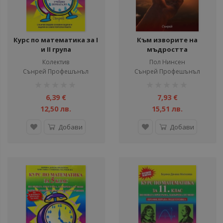
Курс по математика за I
Към изворите на
и II група
мъдростта
Колектив
Пол Нинсен
Сънрей Профешънъл
Сънрей Профешънъл
рейтинг:
рейтинг:
1%
1%
6,39 €
7,93 €
12,50 лв.
15,51 лв.
Добави
Добави