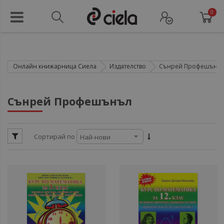
0
Онлайн книжарница Сиела
Издателство
Сънрей Профешънъ
ули
Сънрей Профешънъл
ули
Сортирай по
ули
ули
ули
ули
ули