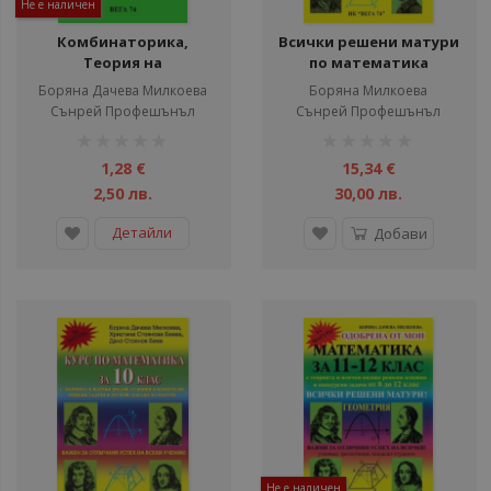
Не е наличен
Комбинаторика,
Всички решени матури
Теория на
по математика
вероятностите,
Боряна Дачева Милкоева
Боряна Милкоева
Статистика
Сънрей Профешънъл
Сънрей Профешънъл
рейтинг:
рейтинг:
1%
1%
1,28 €
15,34 €
2,50 лв.
30,00 лв.
Детайли
Добави
Не е наличен