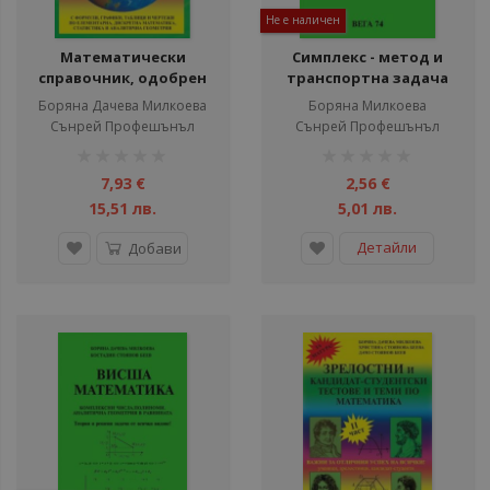
Не е наличен
Математически
Симплекс - метод и
справочник, одобрен
транспортна задача
от МОН - от 1 до 12 клас
Борянa Дачева Милкоева
Борянa Милкоева
Сънрей Профешънъл
Сънрей Профешънъл
рейтинг:
рейтинг:
1%
1%
7,93 €
2,56 €
15,51 лв.
5,01 лв.
Детайли
Добави