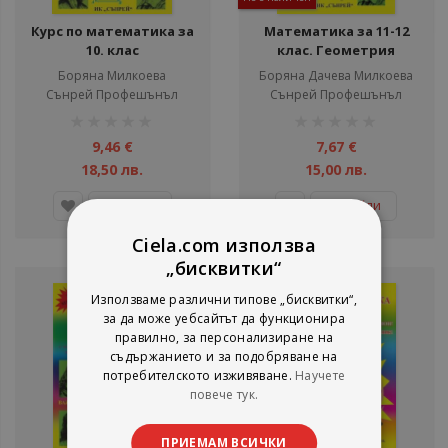
Курс по математика за
Математика за 11-12
10. клас
клас. Геометрия
Борянa Милкоева
Борянa Дачева Милкоева
Сънрей Профешънъл
Сънрей Профешънъл
рейтинг:
рейтинг:
1%
1%
9,46 €
7,67 €
18,50 лв.
15,00 лв.
Детайли
Добави
Ciela.com използва
„бисквитки“
Използваме различни типове „бисквитки“,
за да може уебсайтът да функционира
правилно, за персонализиране на
съдържанието и за подобряване на
потребителското изживяване.
Научете
повече тук.
ПРИЕМАМ ВСИЧКИ