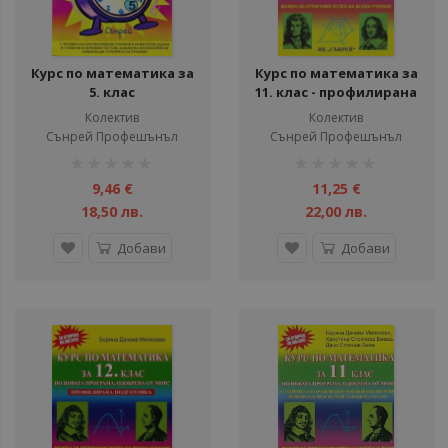
Курс по математика за
Курс по математика за
5. клас
11. клас - профилирана
подготовка
Колектив
Колектив
Сънрей Профешънъл
Сънрей Профешънъл
рейтинг:
рейтинг:
1%
1%
9,46 €
11,25 €
18,50 лв.
22,00 лв.
Добави
Добави