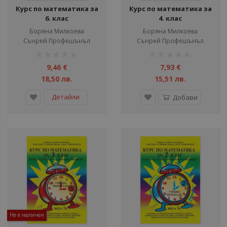
Курс по математика за
Курс по математика за
6. клас
4. клас
Борянa Милкоева
Борянa Милкоева
Сънрей Профешънъл
Сънрей Профешънъл
рейтинг:
рейтинг:
1%
1%
9,46 €
7,93 €
18,50 лв.
15,51 лв.
Детайли
Добави
Не е наличен