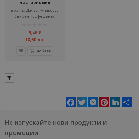
и астрономия
Боряна Дачева Милкоева
Сънрей Профешънъл
рейтинг:
1%
9,46 €
18,50 лв.
Добави
Facebook
Twitter
Messenger
Pinterest
LinkedIn
Sha
Не изпускайте нови продукти и
промоции