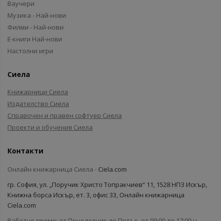
Ваучери
Музика - Най-нови
Филми - Най-нови
Е-книги Най-нови
Настолни игри
Сиела
Книжарници Сиела
Издателство Сиела
Справочен и правен софтуер Сиела
Проекти и обучения Сиела
Контакти
Онлайн книжарница Сиела -
Ciela.com
гр. София, ул. „Поручик Христо Топракчиев“ 11, 1528 НПЗ Искър,
Книжна борса Искър, ет. 3, офис 33, Онлайн книжарница
Ciela.com
Работно време: от Понеделник до Петък, от 09:00 до 17:00 ч.