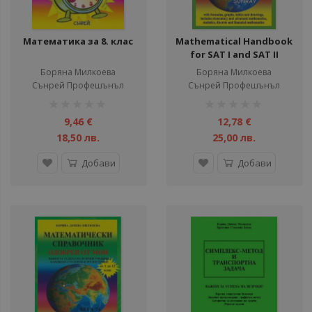
Математика за 8. клас
Mathematical Handbook
for SAT I and SAT II
Боряна Милкоева
Борянa Милкоева
Сънрей Профешънъл
Сънрей Профешънъл
рейтинг:
рейтинг:
1%
1%
9,46 €
12,78 €
18,50 лв.
25,00 лв.
Добави
Добави