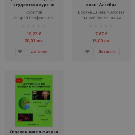
студентски курс по
клас - Aлгебра
математика - част 1
Колектив
Боряна Дачева Милкоева
Сънрей Профешънъл
Сънрей Профешънъл
рейтинг:
рейтинг:
1%
1%
10,23 €
7,67 €
20,01 лв.
15,00 лв.
Детайли
Детайли
Справочник по физика