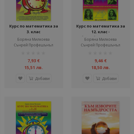
ули
ули
ул
Курс по математика за
Курс по математика за
3. клас
12. клас -
ули
общообразователна
Борянa Милкоева
Боряна Милкоева
ули
подготовка
Сънрей Профешънъл
Сънрей Профешънъл
рейтинг:
рейтинг:
ул
1%
1%
7,93 €
9,46 €
15,51 лв.
18,50 лв.
Добави
Добави