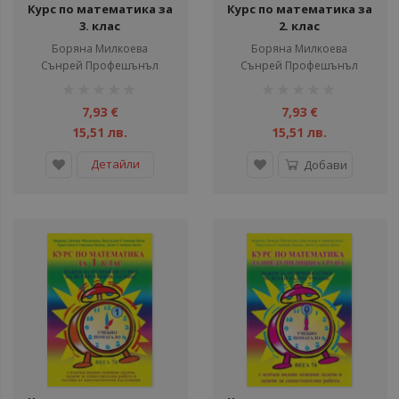
Курс по математика за
Курс по математика за
3. клас
2. клас
Борянa Милкоева
Борянa Милкоева
Сънрей Профешънъл
Сънрей Профешънъл
рейтинг:
рейтинг:
1%
1%
7,93 €
7,93 €
15,51 лв.
15,51 лв.
Детайли
Добави