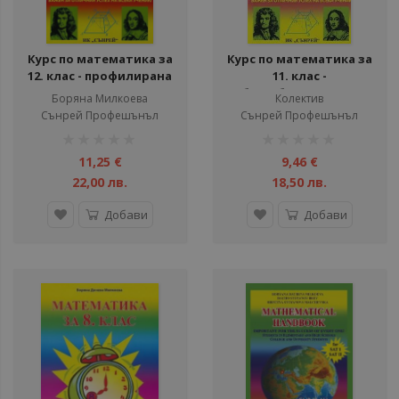
Курс по математика за
Курс по математика за
12. клас - профилирана
11. клас -
подготовка
Общообразователна
Боряна Милкоева
Колектив
подготовка
Сънрей Профешънъл
Сънрей Профешънъл
рейтинг:
рейтинг:
1%
1%
11,25 €
9,46 €
22,00 лв.
18,50 лв.
Добави
Добави