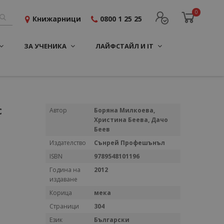
0
Книжарници
0800 1 25 25
ЗА УЧЕНИКА
ЛАЙФСТАЙЛ И IT
с
Повече
Автор
Борянa Милкоева,
информация
Христина Беева, Дачо
Беев
Издателство
Сънрей Профешънъл
ISBN
9789548101196
Година на
2012
издаване
Корица
мека
Страници
304
Език
Български