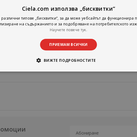
Ciela.com използва „бисквитки“
задача по номер съответствува нерешена задача за самостоят
на всеки раздел има тестове с по 10 основни задачи, които ще ул
 различни типове „бисквитки“, за да може уебсайтът да функционира п
амоподготовката му.
лизиране на съдържанието и за подобряване на потребителското изж
Научете повече тук.
рена признателност на рецензентите - ст.н.с. I ст. д.п.н. Йордан Табо
арова и на издателя инж. Стоян Беев за голямото им старание и 
 и корекции.
ПРИЕМАМ ВСИЧКИ
ВИЖТЕ ПОДРОБНОСТИТЕ
промоции