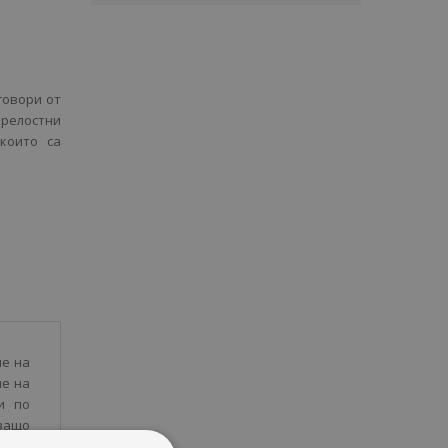
говори от
зрелостни
които са
не на
не на
и по
ващо