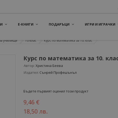
И
Е-КНИГИ
ПОДАРЪЦИ
ИГРИ И ИГРАЧКИ
за училище
10 клас
Курс по математика за 10. клас
Курс по математика за 10. кла
Автор:
Христина Беева
Издател:
Сънрей Профешънъл
Бъдете първият оценил този продукт
9,46 €
18,50 лв.