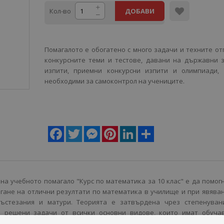
Кол-во
ДОБАВИ
Помагалото е обогатено с много задачи и техните от
конкурсните теми и тестове, давани на държавни 
изпити, приемни конкурсни изпити и олимпиади, 
необходими за самоконтрол на учениците.
Facebook
Twitter
Messenger
Pinterest
LinkedIn
Share
а учебното помагало "Курс по математика за 10 клас" е да помог
игане на отлични резултати по математика в училище и при явява
състезания и матури. Теорията е затвърдена чрез степенуван
о решени задачи от всички основни видове, които имат обуча
ледени с множество графики и чертежи.