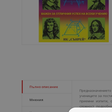
Пълно описание
Предназначението н
учениците за пост
Мнения
приемни изпити, 
сложност подробн
значение и са онаг