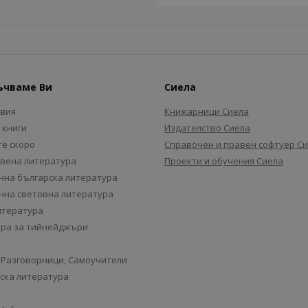
ъчваме Ви
Сиела
авия
Книжарници Сиела
 книги
Издателство Сиела
е скоро
Справочен и правен софтуер С
вена литература
Проекти и обучения Сиела
на българска литература
на световна литература
итература
ра за тийнейджъри
 Разговорници, Самоучители
ска литература