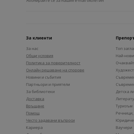
Абонирайте се за нашия e-mail бюлетин
За клиенти
Препор
За нас
Топ загл
Общи условия
Най-нови
Политика за поверителност
Очаквайт
Онлайн решаване на спорове
Художест
Новини и събития
Съвремен
Партньори и приятели
Съвремен
За библиотеки
Детска л
Доставка
Литерату
Връщане
Туризъм
Помощ
Речници,
Често задавани въпроси
Юридиче
Кариера
Ваучери