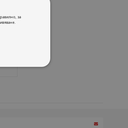
елна
еснят
равилно, за
ивяване.
в, г-
ценни