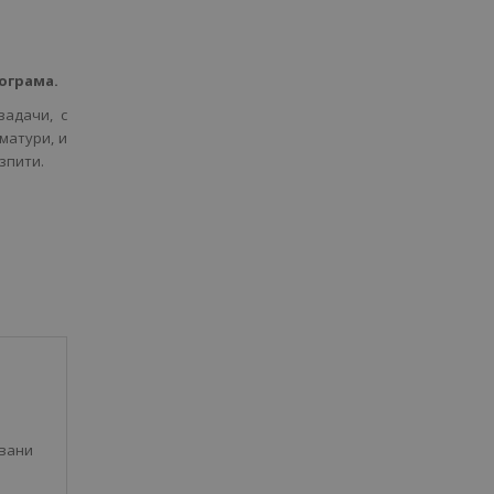
ограма.
задачи, с
матури, и
зпити.
авани