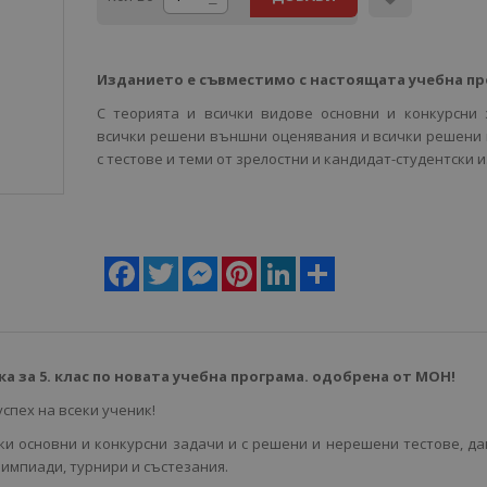
Изданието е съвместимо с настоящата учебна пр
С теорията и всички видове основни и конкурсни 
всички решени външни оценявания и всички решени 
с тестове и теми от зрелостни и кандидат-студентски и
Facebook
Twitter
Messenger
Pinterest
LinkedIn
Share
а за 5. клас по новата учебна програма. одобрена от МОН!
спех на всеки ученик!
ки основни и конкурсни задачи и с решени и нерешени тестове, д
импиади, турнири и състезания.