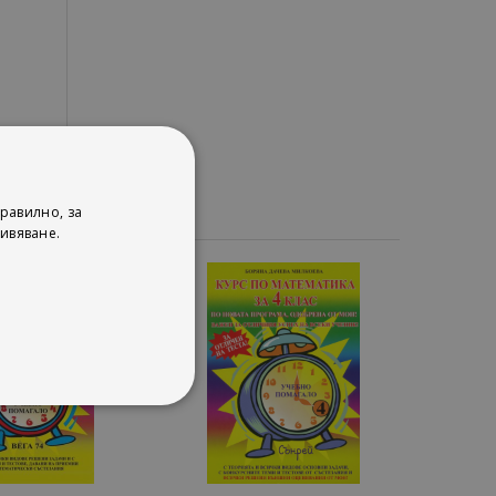
равилно, за
ивяване.