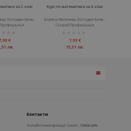
матика за 2. клас
Курс по математика за 4. клас
Борянa Милкоева, Костадин Беев, Христина Беева, Дачо Беев
Борянa Милкоева, Костадин Беев, Христина Беева, Дачо Беев
 Профешънъл
Сънрей Профешънъл
инг:
рейтинг:
1%
7,93 €
7,93 €
,51 лв.
15,51 лв.
Контакти
Онлайн книжарница Сиела -
Ciela.com