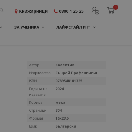
0
Книжарници
0800 1 25 25
ЗА УЧЕНИКА
ЛАЙФСТАЙЛ И IT
Повече
Автор
Колектив
информация
Издателство
Сънрей Профешънъл
ISBN
9789548101325
Година на
2024
издаване
Корица
мека
Страници
304
Формат
16x23,5
Език
Български