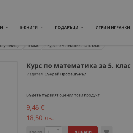
И
Е-КНИГИ
ПОДАРЪЦИ
ИГРИ И ИГРАЧКИ
за училище
5 клас
Курс по математика за 5. клас
Курс по математика за 5. клас
Издател:
Сънрей Профешънъл
Бъдете първият оценил този продукт
9,46 €
18,50 лв.
Кол-во
ДОБАВИ