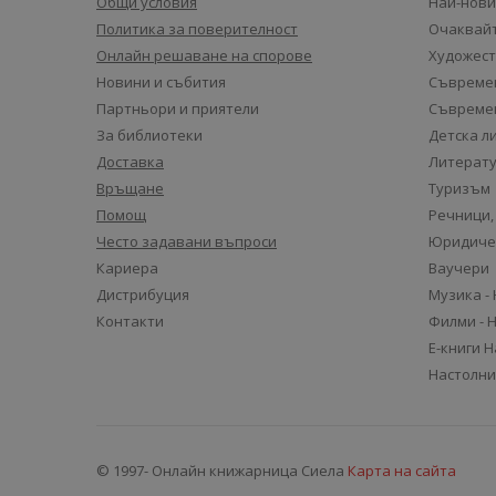
Общи условия
Най-нови
Политика за поверителност
Очаквайт
Онлайн решаване на спорове
Художест
Новини и събития
Съвремен
Партньори и приятели
Съвремен
За библиотеки
Детска л
Доставка
Литерату
Връщане
Туризъм
Помощ
Речници,
Често задавани въпроси
Юридиче
Кариера
Ваучери
Дистрибуция
Музика -
Контакти
Филми - 
Е-книги 
Настолни
© 1997- Онлайн книжарница Сиела
Карта на сайта