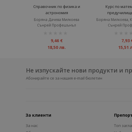
Справочник по физика и
Курс по мате
астрономия
предучилищн
Боряна Дачева Милкоева
Сънрей Профешънъл
Сънрей Про
рейтинг:
рейтинг:
1%
1%
9,46 €
7,93 
18,50 лв.
15,51 
Не изпускайте нови продукти и 
Абонирайте се за нашия e-mail бюлетин
За клиенти
Препор
За нас
Топ загл