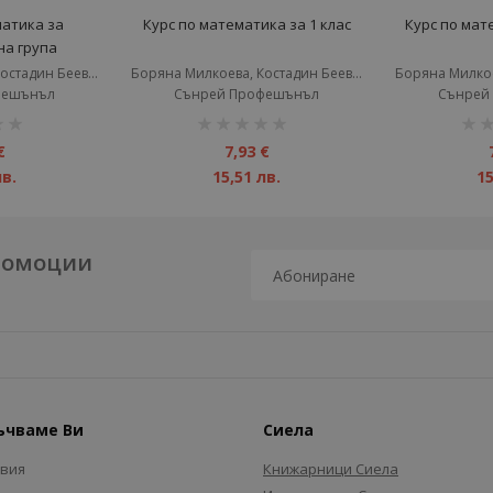
матика за
Курс по математика за 1 клас
Курс по мате
а група
Борянa Милкоева, Костадин Беев, Христина Беева, Дачо Беев
Борянa Милкоева, Костадин Беев, Христина Беева, Дачо Беев
фешънъл
Сънрей Профешънъл
Сънрей
рейтинг:
рейт
1%
1%
€
7,93 €
лв.
15,51 лв.
15
промоции
ъчваме Ви
Сиела
авия
Книжарници Сиела