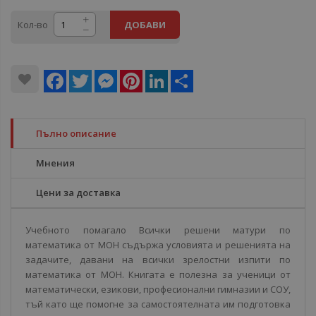
Кол-во
ДОБАВИ
Facebook
Twitter
Messenger
Pinterest
LinkedIn
Share
Пълно описание
Мнения
Цени за доставка
Учебното помагало Всички решени матури по
математика от МОН съдържа условията и решенията на
задачите, давани на всички зрелостни изпити по
математика от МОН. Книгата е полезна за ученици от
математически, езикови, професионални гимназии и СОУ,
тъй като ще помогне за самостоятелната им подготовка