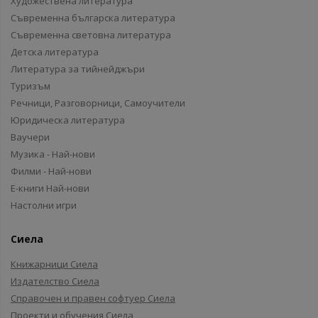
Художествена литература
Съвременна българска литература
Съвременна световна литература
Детска литература
Литература за тийнейджъри
Туризъм
Речници, Разговорници, Самоучители
Юридическа литература
Ваучери
Музика - Най-нови
Филми - Най-нови
Е-книги Най-нови
Настолни игри
Сиела
Книжарници Сиела
Издателство Сиела
Справочен и правен софтуер Сиела
Проекти и обучения Сиела