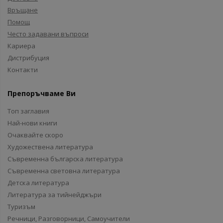
Връщане
Помощ
Често задавани въпроси
Кариера
Дистрибуция
Контакти
Препоръчваме Ви
Топ заглавия
Най-нови книги
Очаквайте скоро
Художествена литература
Съвременна българска литература
Съвременна световна литература
Детска литература
Литература за тийнейджъри
Туризъм
Речници, Разговорници, Самоучители