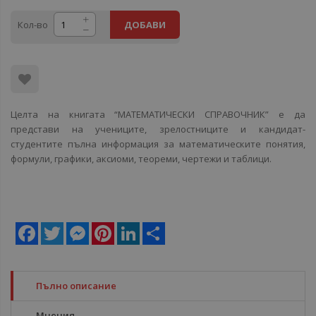
Кол-во
ДОБАВИ
Целта на книгата “МАТЕМАТИЧЕСКИ СПРАВОЧНИК” е да
представи на учениците, зрелостниците и кандидат-
студентите пълна информация за математическите понятия,
формули, графики, аксиоми, теореми, чертежи и таблици.
Facebook
Twitter
Messenger
Pinterest
LinkedIn
Share
Пълно описание
Мнения