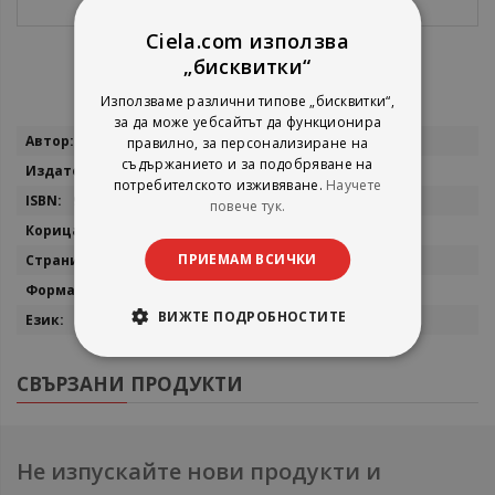
Ciela.com използва
„бисквитки“
Използваме различни типове „бисквитки“,
за да може уебсайтът да функционира
Повече
Борянa Дачева Милкоева
правилно, за персонализиране на
информация
съдържанието и за подобряване на
Сънрей Профешънъл
потребителското изживяване.
Научете
9789548101097
повече тук.
мека
ПРИЕМАМ ВСИЧКИ
212
140x210 мм
ВИЖТЕ ПОДРОБНОСТИТЕ
български
СВЪРЗАНИ ПРОДУКТИ
Не изпускайте нови продукти и