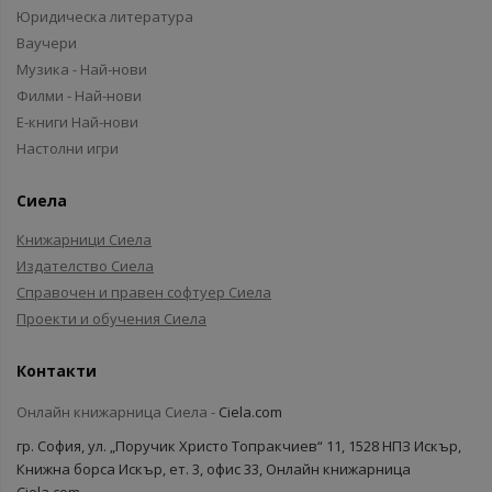
Юридическа литература
Ваучери
Музика - Най-нови
Филми - Най-нови
Е-книги Най-нови
Настолни игри
Сиела
Книжарници Сиела
Издателство Сиела
Справочен и правен софтуер Сиела
Проекти и обучения Сиела
Контакти
Онлайн книжарница Сиела -
Ciela.com
гр. София, ул. „Поручик Христо Топракчиев“ 11, 1528 НПЗ Искър,
Книжна борса Искър, ет. 3, офис 33, Онлайн книжарница