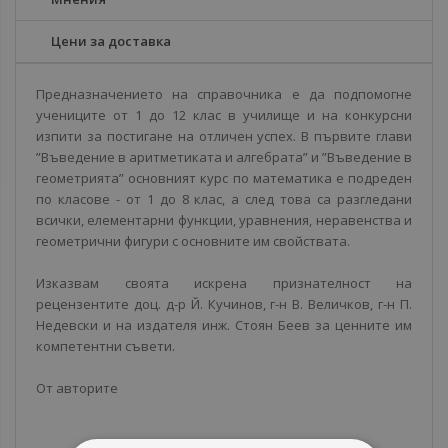
Цени за доставка
Предназначението на справочника е да подпомогне
учениците от 1 до 12 клас в училище и на конкурсни
изпити за постигане на отличен успех. В първите глави
”Въведение в аритметиката и алгебрата” и ”Въведение в
геометрията” основният курс по математика е подреден
по класове - от 1 до 8 клас, а след това са разгледани
всички, елементарни функции, уравнения, неравенства и
геометрични фигури с основните им свойствата.
Изказвам своята искрена признателност на
рецензентите доц. д-р Й. Кучинов, г-н В. Величков, г-н П.
Недевски и на издателя инж. Стоян Беев за ценните им
компетентни съвети.
От авторите