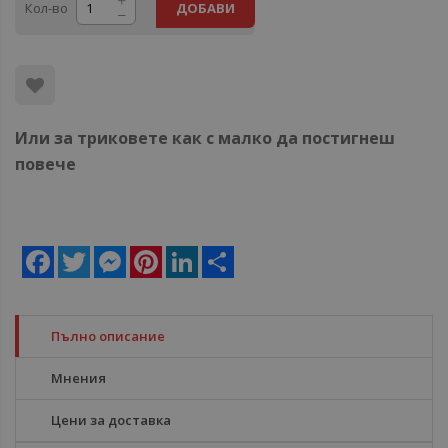
Кол-во
ДОБАВИ
Или за триковете как с малко да постигнеш
повече
Facebook
Twitter
Messenger
Pinterest
LinkedIn
Share
Пълно описание
Мнения
Цени за доставка