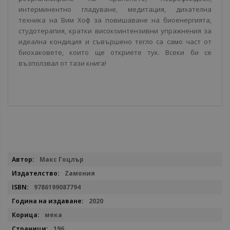
интерминентно гладуване, медитация, дихателна
техника на Вим Хоф за повишаване на биоенергията,
студотерапия, кратки високоинтензивни упражнения за
идеална кондиция и съвършено тегло са само част от
биохаковете, които ще откриете тук. Всеки би се
възползвал от тази книга!
Повече
Макс Гоцлър
информация
Zамония
9786199087794
2020
мека
196