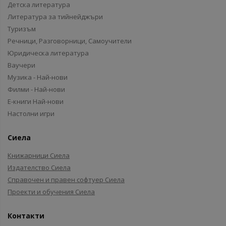
Детска литература
Литература за тийнейджъри
Туризъм
Речници, Разговорници, Самоучители
Юридическа литература
Ваучери
Музика - Най-нови
Филми - Най-нови
Е-книги Най-нови
Настолни игри
Сиела
Книжарници Сиела
Издателство Сиела
Справочен и правен софтуер Сиела
Проекти и обучения Сиела
Контакти