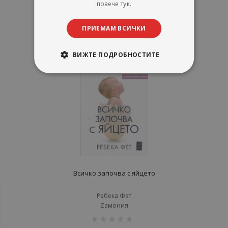
повече тук.
рейтинг:
1%
12,78 €
ПРИЕМАМ ВСИЧКИ
25,00 лв.
ВИЖТЕ ПОДРОБНОСТИТЕ
Всичко започва с яйцето
Ребека Фет
Zамония
рейтинг: