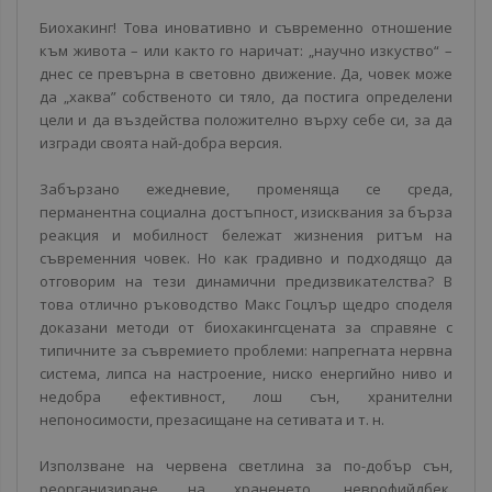
Биохакинг! Това иновативно и съвременно отношение
към живота – или както го наричат: „научно изкуство“ –
днес се превърна в световно движение. Да, човек може
да „хаква” собственото си тяло, да постига определени
цели и да въздейства положително върху себе си, за да
изгради своята най-добра версия.
Забързано ежедневие, променяща се среда,
перманентна социална достъпност, изисквания за бърза
реакция и мобилност бележат жизнения ритъм на
съвременния човек. Но как градивно и подходящо да
отговорим на тези динамични предизвикателства? В
това отлично ръководство Макс Гоцлър щедро споделя
доказани методи oт биохакингсцената за справяне с
типичните за съвремието проблеми: напрегната нервна
система, липса на настроение, ниско енергийно ниво и
недобра ефективност, лош сън, хранителни
непоносимости, презасищане на сетивата и т. н.
Използване на червена светлина за по-добър сън,
реорганизиране на храненето, неврофийдбек,