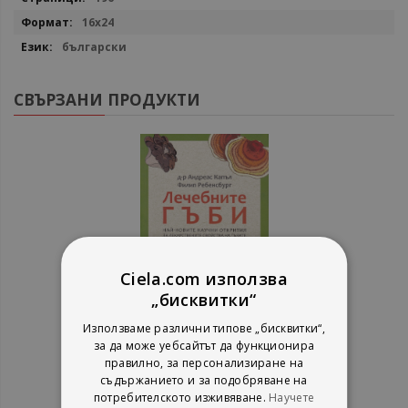
16x24
български
СВЪРЗАНИ ПРОДУКТИ
Ciela.com използва
„бисквитки“
Използваме различни типове „бисквитки“,
за да може уебсайтът да функционира
Лечебните гъби - най-новите
правилно, за персонализиране на
научни открития за
съдържанието и за подобряване на
лекарствените свойства на
Андреас Капъл, Филип Ребенсбург
потребителското изживяване.
Научете
гъбите
Zамония