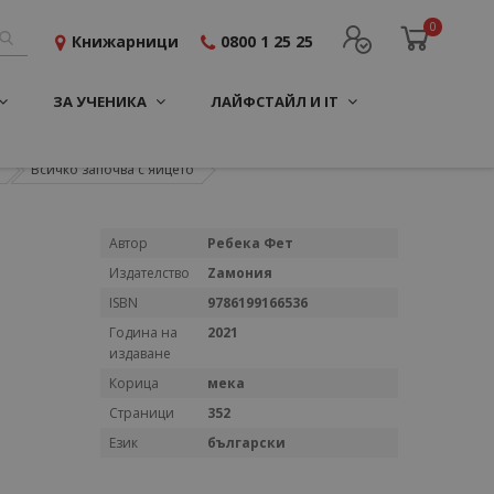
0
Книжарници
0800 1 25 25
ЗА УЧЕНИКА
ЛАЙФСТАЙЛ И IT
Всичко започва с яйцето
Повече
Автор
Ребека Фет
информация
Издателство
Zамония
ISBN
9786199166536
Година на
2021
издаване
Корица
мека
Страници
352
Език
български