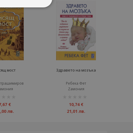
сящ мост
Здравето на мозъка
Страшимиров
Ребека Фет
амония
Zамония
инг:
рейтинг:
1%
7,67 €
10,74 €
,00 лв.
21,01 лв.