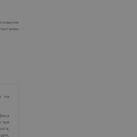
и помогне
спонтанен
о на
ебека
а три
ата,
одие,