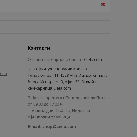
Контакти
Онлайн книжарница Сиела -
Ciela.com
гр. София, ул. „Поручик Христо
иела
Топракчиев“ 11, 1528 НПЗ Искър, Книжна
борса Искър, ет. 3, офис 33, Онлайн
книжарница Ciela.com
Работно време: от Понеделник до Петък,
от 09:00 до 17:00 ч.
Почивни дни: Събота, Неделя и
официални празници.
E-mail:
shop@ciela.com