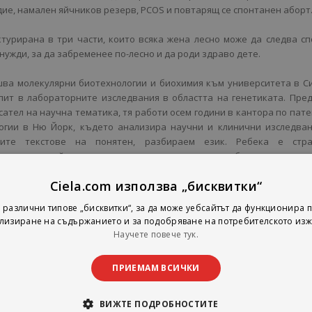
ие, намален яйчников резерв, PCOS и повтарящ се спонтанен аборт
ктурирана в три части, които всяка жена лесно може да следва с
нужди, за да забременее по-лесно и да роди здраво дете.
ва молекулярни биотехнологии и биохимия към университета в С
опит в лабораторните изследвания в областта на генетиката. Пре
сател на научна тематика, тя работи осем години в кантора по пат
огии в Ню Йорк, където анализира научни и клинични изследван
ните текстове на понятен, разбираем език. Ребека е стра
еята, че най-новите достижения на науката трябва да достигна
Ciela.com използва „бисквитки“
 различни типове „бисквитки“, за да може уебсайтът да функционира п
лизиране на съдържанието и за подобряване на потребителското изж
Научете повече тук.
ПРИЕМАМ ВСИЧКИ
ВИЖТЕ ПОДРОБНОСТИТЕ