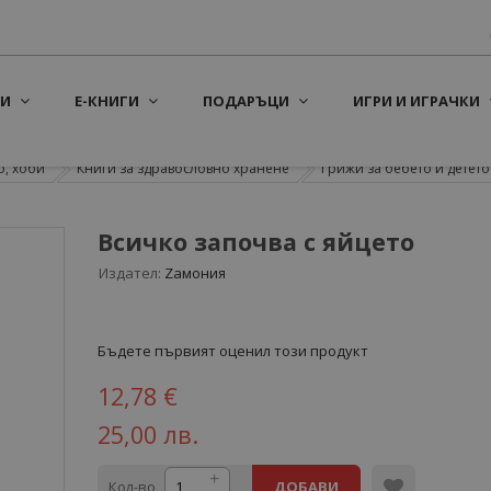
И
Е-КНИГИ
ПОДАРЪЦИ
ИГРИ И ИГРАЧКИ
о, хоби
Книги за здравословно хранене
Грижи за бебето и детето
Всичко започва с яйцето
Издател:
Zамония
Бъдете първият оценил този продукт
12,78 €
25,00 лв.
Кол-во
ДОБАВИ