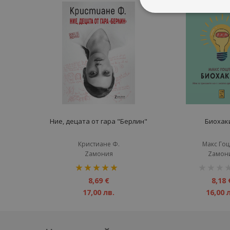
Ние, децата от гара "Берлин"
Биохак
Кристиане Ф.
Макс Го
Zамония
Zамон
рейтинг:
рейтинг:
100%
1%
8,69 €
8,18 
17,00 лв.
16,00 