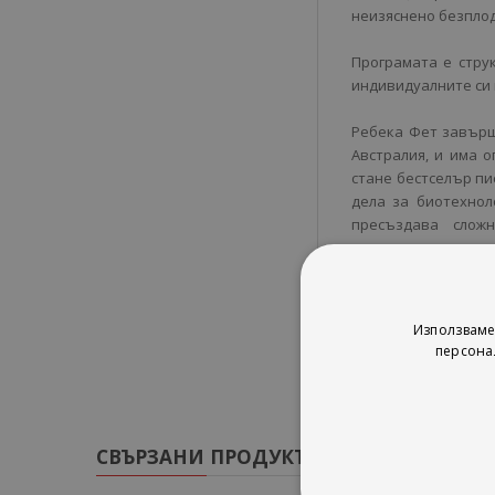
неизяснено безплод
Програмата е стру
индивидуалните си 
Ребека Фет завърш
Австралия, и има 
стане бестселър пи
дела за биотехнол
пресъздава слож
привърженик на ид
хората.
Използваме
персона
СВЪРЗАНИ ПРОДУКТИ