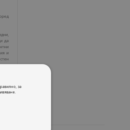
.
поред
идни,
ди да
ентни
ия и
стен
т до
равилно, за
ивяване.