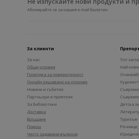
Не изпускайте нови продукти и 
Абонирайте се за нашия e-mail бюлетин
За клиенти
Препор
За нас
Топ загл
Общи условия
Най-нови
Политика за поверителност
Очаквайт
Онлайн решаване на спорове
Художест
Новини и събития
Съвремен
Партньори и приятели
Съвремен
За библиотеки
Детска л
Доставка
Литерату
Връщане
Туризъм
Помощ
Речници,
Често задавани въпроси
Юридиче