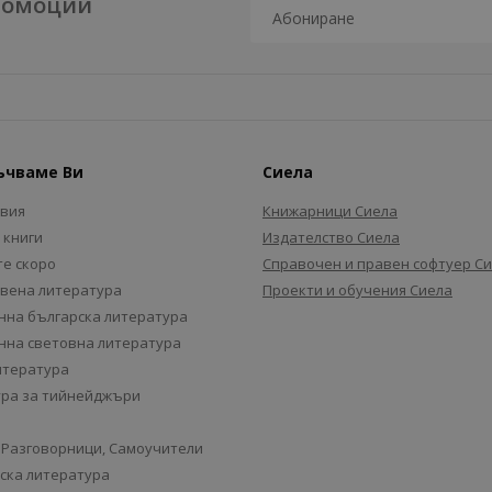
промоции
ъчваме Ви
Сиела
авия
Книжарници Сиела
 книги
Издателство Сиела
е скоро
Справочен и правен софтуер С
вена литература
Проекти и обучения Сиела
на българска литература
на световна литература
итература
ра за тийнейджъри
 Разговорници, Самоучители
ска литература