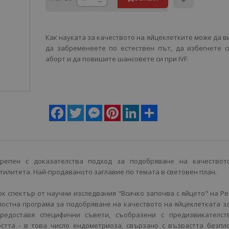
Как науката за качеството на яйцеклетките може да в
да забременеете по естествен път, да избегнете 
аборт и да повишите шансовете си при IVF.
Facebook
Twitter
Messenger
Pinterest
LinkedIn
Share
репен с доказателства подход за подобряване на качествот
тилитета. Най-продаваното заглавие по темата в световен план.
к спектър от научни изследвания "Всичко започва с яйцето" на Р
лостна програма за подобряване на качеството на яйцеклетката з
предоставя специфични съвети, съобразени с предизвикателств
стта - в това число ендометриоза, свързано с възрастта безпл