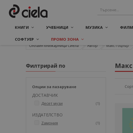
КНИГИ
УЧЕБНИЦИ
МУЗИКА
ФИЛМ
СОФТУЕР
ПРОМО ЗОНА
Онлайн книжарница Сиела
Автор
Макс Гоцлър
Макс
Филтрирай по
Сор
Опции за пазаруване
ДОСТАВЧИК
артикул
Десет музи
1
ИЗДАТЕЛСТВО
артикул
Zамония
1