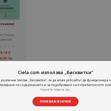
иохакинг
кс Гоцлър
Zамония
тинг:
8,18 €
6,00 лв.
Добави
Ciela.com използва „бисквитки“
 различни типове „бисквитки“, за да може уебсайтът да функционира п
лизиране на съдържанието и за подобряване на потребителското изж
на страни
тирай по
Покажи
Научете повече тук.
ПРИЕМАМ ВСИЧКИ