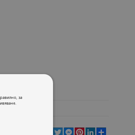
равилно, за
ивяване.
ца
Facebook
Twitter
Messenger
Pinterest
LinkedIn
Share