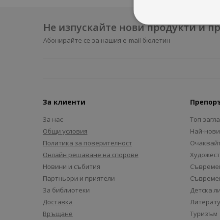
Не изпускайте нови продукти и 
Абонирайте се за нашия e-mail бюлетин
За клиенти
Препор
За нас
Топ загл
Общи условия
Най-нови
Политика за поверителност
Очаквайт
Онлайн решаване на спорове
Художест
Новини и събития
Съвремен
Партньори и приятели
Съвремен
За библиотеки
Детска л
Доставка
Литерату
Връщане
Туризъм