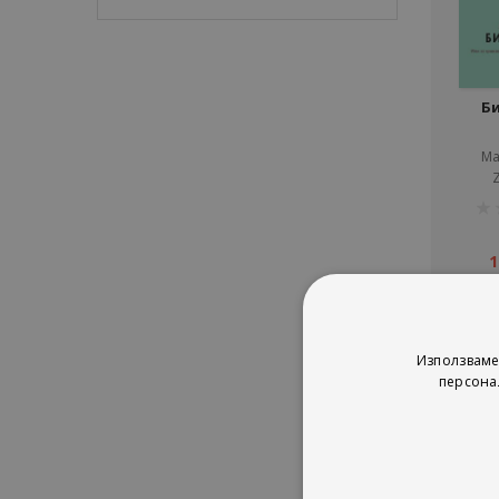
Б
Ма
рей
1%
1
Използваме
персона
Сор