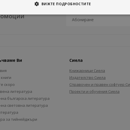
ВИЖТЕ ПОДРОБНОСТИТЕ
промоции
ъчваме Ви
Сиела
авия
Книжарници Сиела
 книги
Издателство Сиела
е скоро
Справочен и правен софтуер С
вена литература
Проекти и обучения Сиела
на българска литература
на световна литература
итература
ра за тийнейджъри