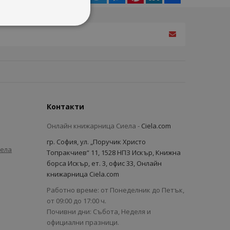
Контакти
Онлайн книжарница Сиела -
Ciela.com
гр. София, ул. „Поручик Христо
иела
Топракчиев“ 11, 1528 НПЗ Искър, Книжна
борса Искър, ет. 3, офис 33, Онлайн
книжарница Ciela.com
Работно време: от Понеделник до Петък,
от 09:00 до 17:00 ч.
Почивни дни: Събота, Неделя и
официални празници.