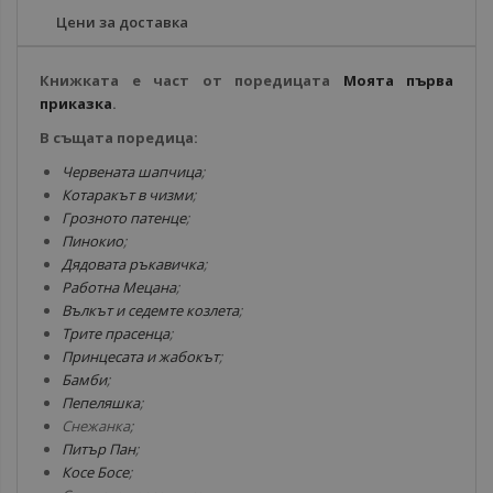
Цени за доставка
Книжката е част от поредицата
Моята първа
приказка
.
В същата поредица:
Червената шапчица
;
Котаракът в чизми
;
Грозното патенце
;
Пинокио
;
Дядовата ръкавичка
;
Работна Мецана
;
Вълкът и седемте козлета
;
Трите прасенца
;
Принцесата и жабокът
;
Бамби
;
Пепеляшка
;
Снежанка;
Питър Пан
;
Косе Босе
;