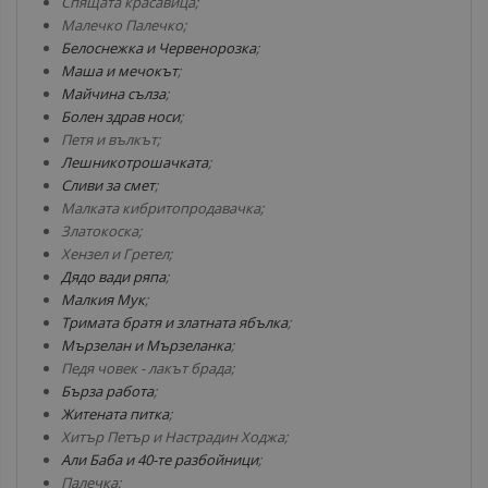
Спящата красавица;
Малечко Палечко;
Белоснежка и Червенорозка
;
Маша и мечокът
;
Майчина сълза
;
Болен здрав носи
;
Петя и вълкът;
Лешникотрошачката
;
Сливи за смет
;
Малката кибритопродавачка;
Златокоска;
Хензел и Гретел;
Дядо вади ряпа
;
Малкия Мук
;
Тримата братя и златната ябълка
;
Мързелан и Мързеланка
;
Педя човек - лакът брада;
Бърза работа
;
Житената питка
;
Хитър Петър и Настрадин Ходжа;
Али Баба и 40-те разбойници
;
Палечка;