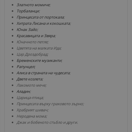
Златното момиче
;
Торбаланци
;
Принцесата от портокала
;
Хитрата Лисана и кокошката
;
Юнак Зайо
;
Красавицата и Звяра
;
Юначното петле;
Цветята на малката Ида;
Цар Дроздобрад;
Бременските музиканти
;
Рапунцел;
Алиса в страната на чудесата
;
Двете козлета
;
Лакомото мече;
Аладин
;
Царица-птица;
Принцесата върху граховото зърно;
Храбрият шивач;
Неродена мома;
Джак и бобеното стъбло и други.