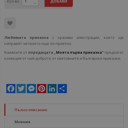
Кол-во
ДОБАВИ
Любимата приказка
с красиви илюстрации, които ще
направят четенето още по-приятно.
Книжките от
поредицата „
Моята първа приказка
“
предлагат
колекция от най-доброто от световните и български приказки.
Facebook
Twitter
Messenger
Pinterest
LinkedIn
Share
Пълно описание
Мнения