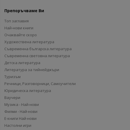
Препоръчваме Ви
Топ заглавия
Най-нови книги
Очаквайте скоро
Художествена литература
Съвременна българска литература
Съвременна световна литература
Детска литература
Литература за тийнейджъри
Туризъм
Речници, Разговорници, Самоучители
Юридическа литература
Ваучери
Музика - Най-нови
Филми - Най-нови
Е-книги Най-нови
Настолни игри