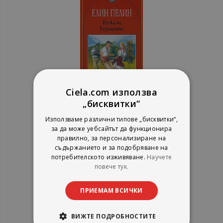
Ciela.com използва
„бисквитки“
Разкази - Гераците
Използваме различни типове „бисквитки“,
за да може уебсайтът да функционира
Елин Пелин
правилно, за персонализиране на
Пан
съдържанието и за подобряване на
рейтинг:
потребителското изживяване.
Научете
1%
3,90 €
повече тук.
7,63 лв.
ПРИЕМАМ ВСИЧКИ
ВИЖТЕ ПОДРОБНОСТИТЕ