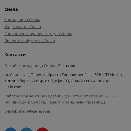
Сиела
Книжарници Сиела
Издателство Сиела
Справочен и правен софтуер Сиела
Проекти и обучения Сиела
Контакти
Онлайн книжарница Сиела -
Ciela.com
гр. София, ул. „Поручик Христо Топракчиев“ 11, 1528 НПЗ Искър,
Книжна борса Искър, ет. 3, офис 33, Онлайн книжарница
Ciela.com
Работно време: от Понеделник до Петък, от 09:00 до 17:00 ч.
Почивни дни: Събота, Неделя и официални празници.
E-mail:
shop@ciela.com