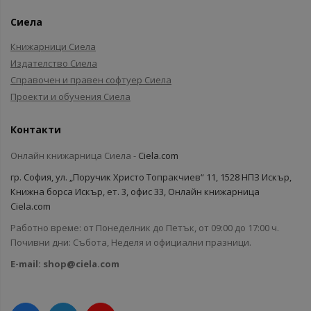
Сиела
Книжарници Сиела
Издателство Сиела
Справочен и правен софтуер Сиела
Проекти и обучения Сиела
Контакти
Онлайн книжарница Сиела -
Ciela.com
гр. София, ул. „Поручик Христо Топракчиев“ 11, 1528 НПЗ Искър,
Книжна борса Искър, ет. 3, офис 33, Онлайн книжарница
Ciela.com
Работно време: от Понеделник до Петък, от 09:00 до 17:00 ч.
Почивни дни: Събота, Неделя и официални празници.
E-mail:
shop@ciela.com