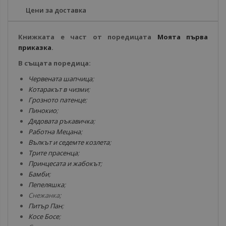
Цени за доставка
Книжката е част от поредицата
Моята първа
приказка
.
В същата поредица:
Червената шапчица
;
Котаракът в чизми
;
Грозното патенце
;
Пинокио
;
Дядовата ръкавичка
;
Работна Мецана
;
Вълкът и седемте козлета
;
Трите прасенца
;
Принцесата и жабокът
;
Бамби
;
Пепеляшка
;
Снежанка;
Питър Пан
;
Косе Босе
;