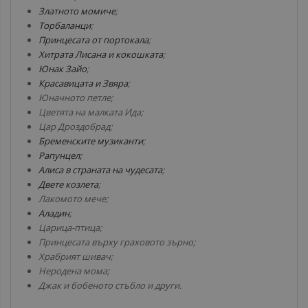
Златното момиче
;
Торбаланци
;
Принцесата от портокала
;
Хитрата Лисана и кокошката
;
Юнак Зайо
;
Красавицата и Звяра
;
Юначното петле;
Цветята на малката Ида;
Цар Дроздобрад;
Бременските музиканти
;
Рапунцел;
Алиса в страната на чудесата
;
Двете козлета
;
Лакомото мече;
Аладин
;
Царица-птица;
Принцесата върху граховото зърно;
Храбрият шивач;
Неродена мома;
Джак и бобеното стъбло и други.