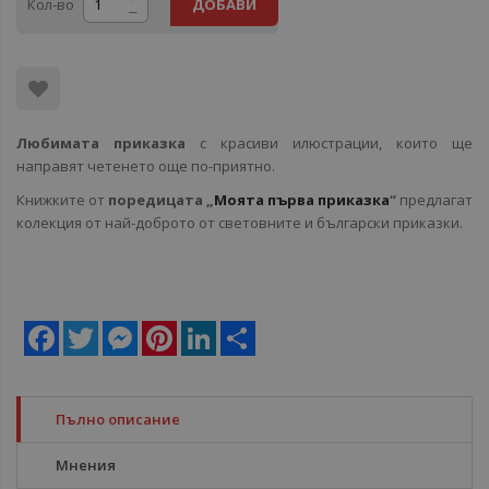
Кол-во
ДОБАВИ
Любимата приказка
с красиви илюстрации, които ще
направят четенето още по-приятно.
Книжките от
поредицата „
Моята първа приказка
“
предлагат
колекция от най-доброто от световните и български приказки.
Facebook
Twitter
Messenger
Pinterest
LinkedIn
Share
Пълно описание
Мнения