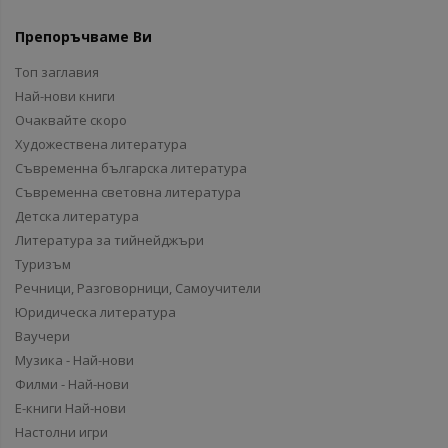
Препоръчваме Ви
Топ заглавия
Най-нови книги
Очаквайте скоро
Художествена литература
Съвременна българска литература
Съвременна световна литература
Детска литература
Литература за тийнейджъри
Туризъм
Речници, Разговорници, Самоучители
Юридическа литература
Ваучери
Музика - Най-нови
Филми - Най-нови
Е-книги Най-нови
Настолни игри