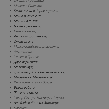
Спящата красавица;
Малечко Палечко;
Белоснежка и Червенорозка
;
Маша и мечокът
;
Майчина сълза
;
Болен здрав носи
;
Петя и вълкът;
Лешникотрошачката
;
Сливи за смет
;
Малката кибритопродавачка;
Златокоска;
Хензел и Гретел;
Дядо вади ряпа
;
Малкия Мук
;
Тримата братя и златната ябълка
;
Мързелан и Мързеланка
;
Педя човек - лакът брада;
Бърза работа
;
Житената питка
;
Хитър Петър и Настрадин Ходжа;
Али Баба и 40-те разбойници
;
Палечка;