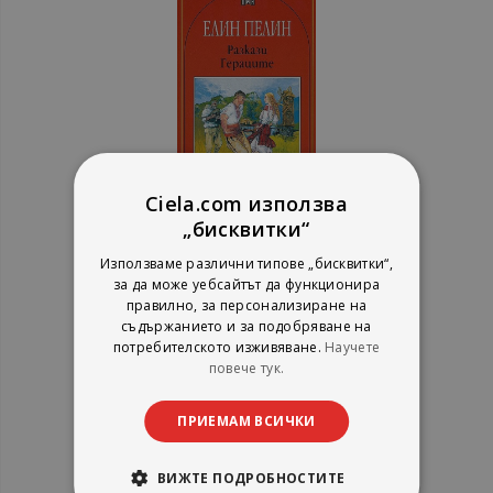
Ciela.com използва
„бисквитки“
Разкази - Гераците
Използваме различни типове „бисквитки“,
за да може уебсайтът да функционира
Елин Пелин
правилно, за персонализиране на
Пан
съдържанието и за подобряване на
рейтинг:
потребителското изживяване.
Научете
1%
3,90 €
повече тук.
7,63 лв.
ПРИЕМАМ ВСИЧКИ
ВИЖТЕ ПОДРОБНОСТИТЕ