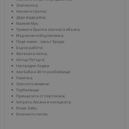
Златокоска;
Хензел и Гретел;
Дядо вади ряпа;
Малкия Мук;
Тримата братя и златната ябълка;
Мързелан и Мързеланка;
Педя човек - лакът брада;
Бърза работа;
Житената питка;
Хитър Петър и;
Настрадин Ходжа;
Али Баба и 40-те разбойници;
Палечка;
Златното момиче;
Торбаланци;
Принцесата от портокала;
Хитрата Лисана и кокошката;
Юнак Зайо;
Юначното петле.