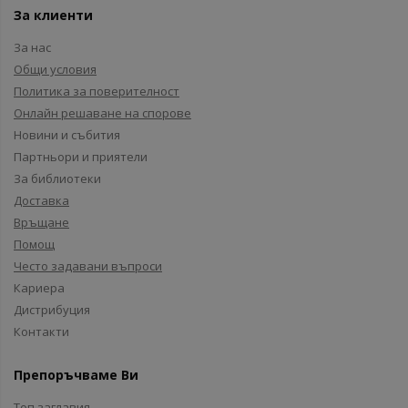
За клиенти
За нас
Общи условия
Политика за поверителност
Онлайн решаване на спорове
Новини и събития
Партньори и приятели
За библиотеки
Доставка
Връщане
Помощ
Често задавани въпроси
Кариера
Дистрибуция
Контакти
Препоръчваме Ви
Топ заглавия