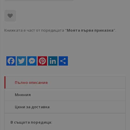
Книжката е част от поредицата "
Моята първа приказка
".
Facebook
Twitter
Messenger
Pinterest
LinkedIn
Share
Пълно описание
Мнения
Цени за доставка
В същата поредица: