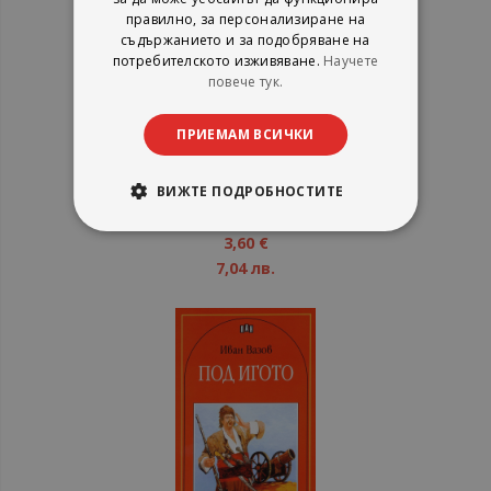
правилно, за персонализиране на
съдържанието и за подобряване на
потребителското изживяване.
Научете
повече тук.
Най-хубавите приказки
ПРИЕМАМ ВСИЧКИ
Братя Грим
Пан
ВИЖТЕ ПОДРОБНОСТИТЕ
рейтинг:
1%
3,60 €
7,04 лв.