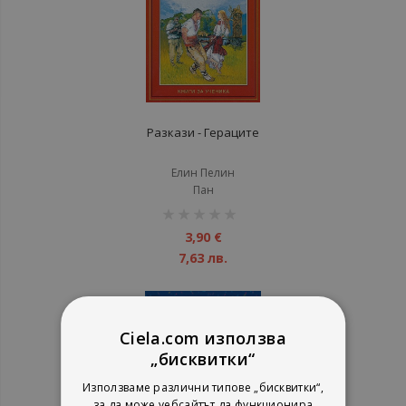
Разкази - Гераците
Елин Пелин
Пан
рейтинг:
1%
3,90 €
7,63 лв.
Ciela.com използва
„бисквитки“
Използваме различни типове „бисквитки“,
за да може уебсайтът да функционира