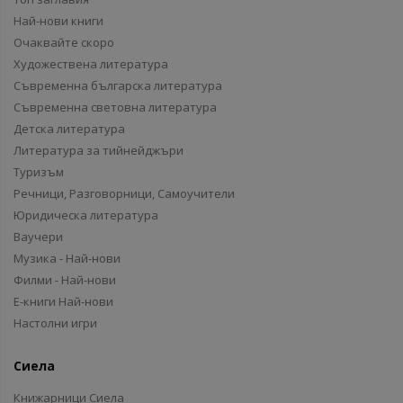
Най-нови книги
Очаквайте скоро
Художествена литература
Съвременна българска литература
Съвременна световна литература
Детска литература
Литература за тийнейджъри
Туризъм
Речници, Разговорници, Самоучители
Юридическа литература
Ваучери
Музика - Най-нови
Филми - Най-нови
Е-книги Най-нови
Настолни игри
Сиела
Книжарници Сиела