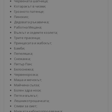
Червената шапчица;
Котаракът в чизми;
Грозното патенце;
Пинокио;
Дядовата ръкавичка;
Работна Мецана;
Вълкът и седемте козлета;
Трите прасенца;
Принцесата и жабокът;
Бамби;
Пепеляшка;
Снежанка;
Питър Пан;
Белоснежка;
Червенорозка;
Маша и мечокът;
Майчина сълза;
Болен здра носи;
Петя и вълкът;
Лешникотрошачката;
Сливи за смет;
Малката кибритопродавачка;