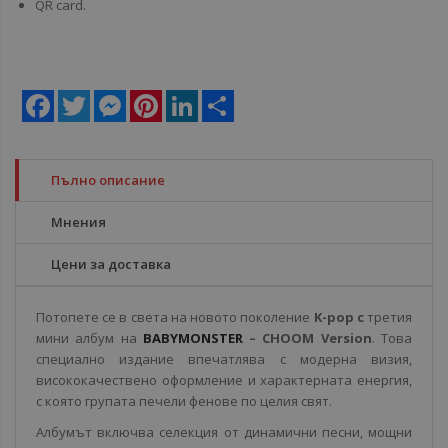
QR card.
Facebook
Twitter
Messenger
Pinterest
LinkedIn
Share
Пълно описание
Мнения
Цени за доставка
Потопете се в света на новото поколение
K-pop с
третия
мини албум на
BABYMONSTER
– CHOOM Version
. Това
специално издание впечатлява с модерна визия,
висококачествено оформление и характерната енергия,
с която групата печели фенове по целия свят.
Албумът включва селекция от динамични песни, мощни