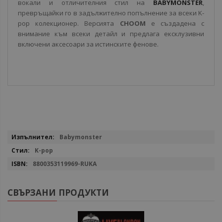
вокали и отличителния стил на
BABYMONSTER
,
превръщайки го в задължително попълнение за всеки K-
pop колекционер. Версията
CHOOM
е създадена с
внимание към всеки детайл и предлага ексклузивни
включени аксесоари за истинските фенове.
Повече
Babymonster
информация
K-pop
8800353119969-RUKA
СВЪРЗАНИ ПРОДУКТИ