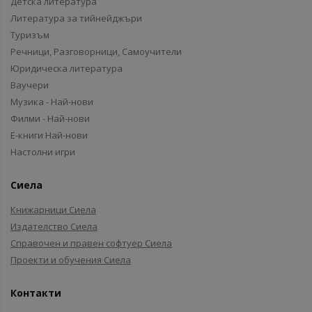
Детска литература
Литература за тийнейджъри
Туризъм
Речници, Разговорници, Самоучители
Юридическа литература
Ваучери
Музика - Най-нови
Филми - Най-нови
Е-книги Най-нови
Настолни игри
Сиела
Книжарници Сиела
Издателство Сиела
Справочен и правен софтуер Сиела
Проекти и обучения Сиела
Контакти