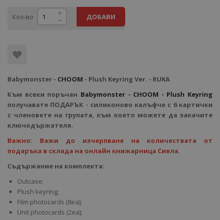
Кол-во
ДОБАВИ
Babymonster -
CHOOM
- Plush Keyring Ver. - RUKA
Към всеки поръчан
Babymonster - CHOOM - Plush Keyring
получавате ПОДАРЪК - силиконово калъфче с 6 картички
с членовете на групата, към което можете да закачите
ключодържателя.
Важно: Важи до изчерпване на количествата от
подаръка в склада на онлайн книжарница Сиела.
Съдържание на комплекта:
Outcase;
Plush keyring;
Film photocards (8ea);
Unit photocards (2ea);