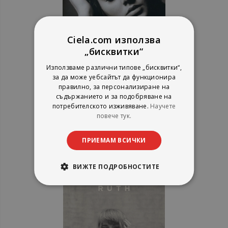
Ciela.com използва
„бисквитки“
Adele - 21 - CD
Използваме различни типове „бисквитки“,
за да може уебсайтът да функционира
правилно, за персонализиране на
съдържанието и за подобряване на
потребителското изживяване.
Научете
рейтинг:
повече тук.
100%
15,33 €
29,98 лв.
ПРИЕМАМ ВСИЧКИ
ВИЖТЕ ПОДРОБНОСТИТЕ