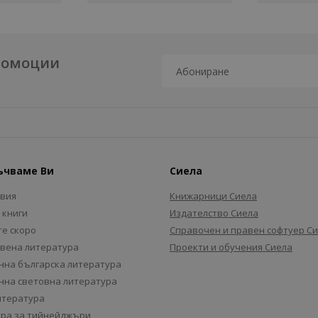
промоции
ъчваме Ви
Сиела
авия
Книжарници Сиела
 книги
Издателство Сиела
е скоро
Справочен и правен софтуер С
вена литература
Проекти и обучения Сиела
на българска литература
на световна литература
итература
ра за тийнейджъри