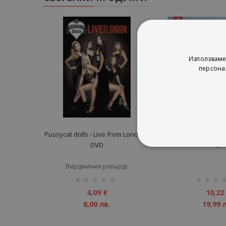
Използваме
персона
Pussycat dolls - Live from London -
One Direction - T
DVD
CD
Вирджиния рекърдс
рейтинг:
рейтинг:
1%
1%
4,09 €
10,22
8,00 лв.
19,99 