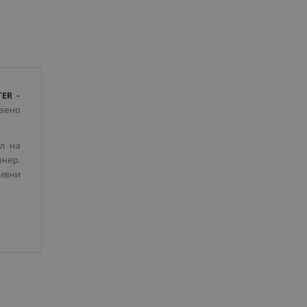
TER
–
твено
л на
онер.
ивни