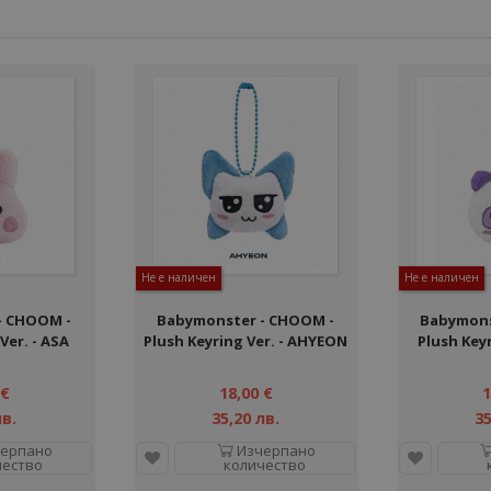
Не е наличен
Не е наличен
- CHOOM -
Babymonster - CHOOM -
Babymons
Ver. - ASA
Plush Keyring Ver. - AHYEON
Plush Keyr
 €
18,00 €
1
лв.
35,20 лв.
35
ерпано
Изчерпано
чество
количество