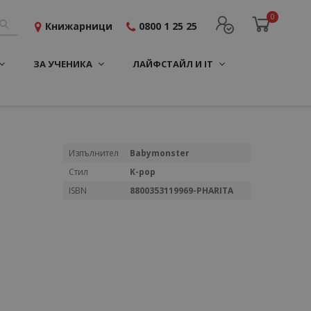
0
Книжарници
0800 1 25 25
ЗА УЧЕНИКА
ЛАЙФСТАЙЛ И IT
Повече
Изпълнител
Babymonster
информация
Стил
K-pop
ISBN
8800353119969-PHARITA