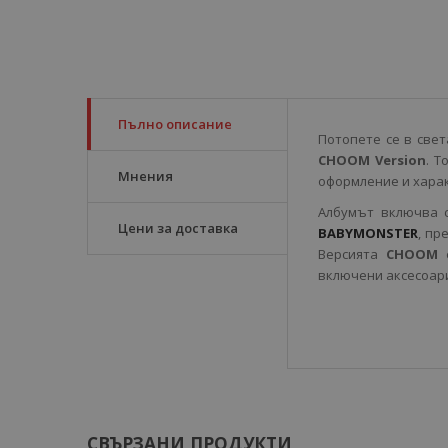
Пълно описание
Потопете се в све
CHOOM Version
. Т
Мнения
оформление и харак
Албумът включва с
Цени за доставка
BABYMONSTER
, пр
Версията
CHOOM
включени аксесоари
СВЪРЗАНИ ПРОДУКТИ