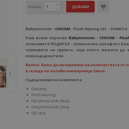
Кол-во
ДОБАВИ
Babymonster -
CHOOM
- Plush Keyring Ver. - PHARITA
Към всеки поръчан
Babymonster - CHOOM - Plush
получавате ПОДАРЪК - силиконово калъфче с 6 ка
членовете на групата, към което можете да 
ключодържателя.
Важно: Важи до изчерпване на количествата от 
в склада на онлайн книжарница Сиела.
Съдържание на комплекта:
Outcase;
Plush keyring;
Film photocards (8ea);
Unit photocards (2ea);
QR card.