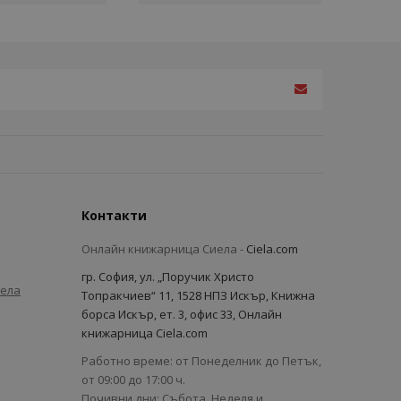
Контакти
Онлайн книжарница Сиела -
Ciela.com
гр. София, ул. „Поручик Христо
иела
Топракчиев“ 11, 1528 НПЗ Искър, Книжна
борса Искър, ет. 3, офис 33, Онлайн
книжарница Ciela.com
Работно време: от Понеделник до Петък,
от 09:00 до 17:00 ч.
Почивни дни: Събота, Неделя и