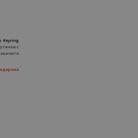
 Keyring
ртички с
закачите
подаръка