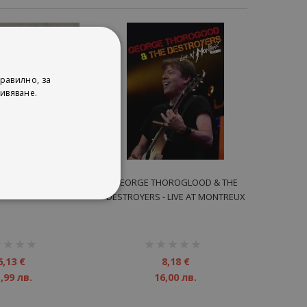
равилно, за
ивяване.
 - RUTH 2013 - CD
GEORGE THOROGLOOD & THE
DESTROYERS - LIVE AT MONTREUX
DVD
инг:
рейтинг:
1%
6,13 €
8,18 €
,99 лв.
16,00 лв.