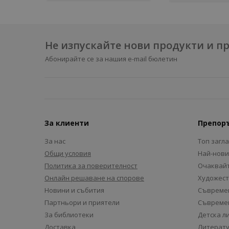
Не изпускайте нови продукти и 
Абонирайте се за нашия e-mail бюлетин
За клиенти
Препор
За нас
Топ загл
Общи условия
Най-нови
Политика за поверителност
Очаквайт
Онлайн решаване на спорове
Художест
Новини и събития
Съвремен
Партньори и приятели
Съвремен
За библиотеки
Детска л
Доставка
Литерату