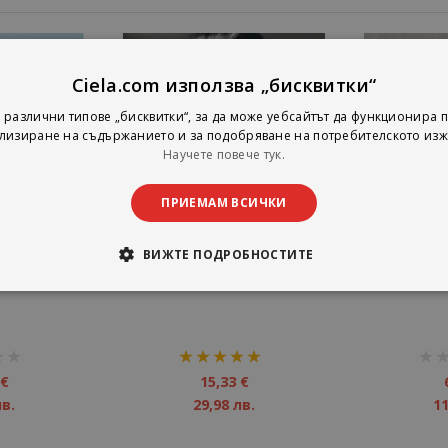
Ciela.com използва „бисквитки“
 различни типове „бисквитки“, за да може уебсайтът да функционира п
лизиране на съдържанието и за подобряване на потребителското изж
Научете повече тук.
ПРИЕМАМ ВСИЧКИ
ВИЖТЕ ПОДРОБНОСТИТЕ
ake Me Home -
Adele - 21 - CD
Ruth Koleva
рейтинг:
рейт
100%
1%
 €
15,33 €
лв.
29,98 лв.
11