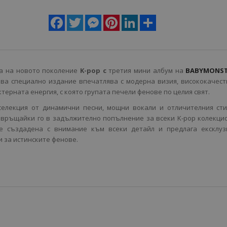
Facebook
Twitter
Messenger
Pinterest
LinkedIn
Share
та на новото поколение
K-pop с
третия мини албум на
BABYMONS
ова специално издание впечатлява с модерна визия, висококачес
терната енергия, с която групата печели фенове по целия свят.
елекция от динамични песни, мощни вокали и отличителния сти
евръщайки го в задължително попълнение за всеки K-pop колекци
е създадена с внимание към всеки детайл и предлага ексклуз
 за истинските фенове.