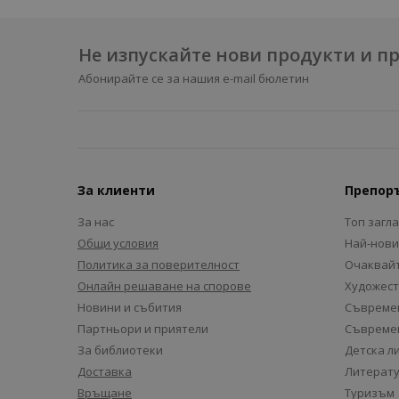
Не изпускайте нови продукти и 
Абонирайте се за нашия e-mail бюлетин
За клиенти
Препор
За нас
Топ загл
Общи условия
Най-нови
Политика за поверителност
Очаквайт
Онлайн решаване на спорове
Художест
Новини и събития
Съвремен
Партньори и приятели
Съвремен
За библиотеки
Детска л
Доставка
Литерату
Връщане
Туризъм