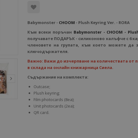
Babymonster -
CHOOM
- Plush Keyring Ver. - RORA
Към всеки поръчан
Babymonster - CHOOM - Plush
получавате ПОДАРЪК - силиконово калъфче с 6 ка
членовете на групата, към което можете да 
ключодържателя.
Важно: Важи до изчерпване на количествата от 
в склада на онлайн книжарница Сиела.
Съдържание на комплекта:
Outcase;
Plush keyring;
Film photocards (8ea);
Unit photocards (2ea);
QR card.