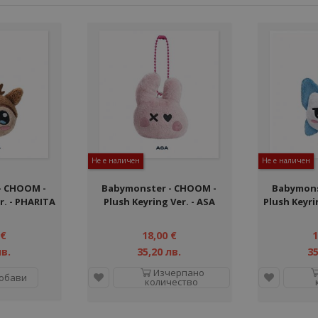
Не е наличен
Не е наличен
- CHOOM -
Babymonster - CHOOM -
Babymons
r. - PHARITA
Plush Keyring Ver. - ASA
Plush Keyri
 €
18,00 €
1
лв.
35,20 лв.
35
Изчерпано
обави
количество