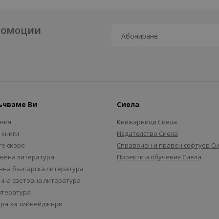
промоции
ъчваме Ви
Сиела
авия
Книжарници Сиела
 книги
Издателство Сиела
е скоро
Справочен и правен софтуер С
вена литература
Проекти и обучения Сиела
на българска литература
на световна литература
итература
ра за тийнейджъри