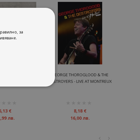
равилно, за
ивяване.
 - RUTH 2013 - CD
GEORGE THOROGLOOD & THE
DESTROYERS - LIVE AT MONTREUX
DVD
инг:
рейтинг:
1%
6,13 €
8,18 €
,99 лв.
16,00 лв.