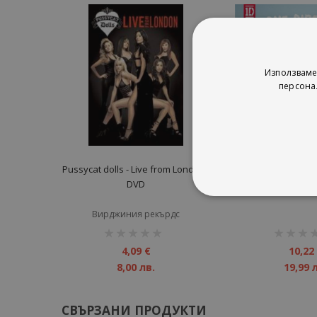
Използваме
персона
Pussycat dolls - Live from London -
One Direction - T
DVD
CD
Вирджиния рекърдс
рейтинг:
рейтинг:
1%
1%
4,09 €
10,22
8,00 лв.
19,99 
СВЪРЗАНИ ПРОДУКТИ