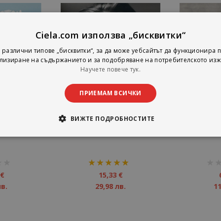
Ciela.com използва „бисквитки“
 различни типове „бисквитки“, за да може уебсайтът да функционира п
лизиране на съдържанието и за подобряване на потребителското изж
Научете повече тук.
ПРИЕМАМ ВСИЧКИ
ake Me Home -
Adele - 21 - CD
Ruth Koleva
ВИЖТЕ ПОДРОБНОСТИТЕ
рейтинг:
рейт
100%
1%
 €
15,33 €
лв.
29,98 лв.
11