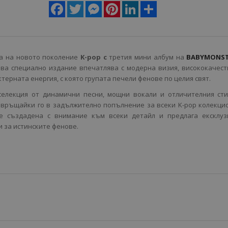
Facebook
Twitter
Messenger
Pinterest
LinkedIn
Share
та на новото поколение
K-pop с
третия мини албум на
BABYMONS
ова специално издание впечатлява с модерна визия, висококачес
терната енергия, с която групата печели фенове по целия свят.
елекция от динамични песни, мощни вокали и отличителния сти
евръщайки го в задължително попълнение за всеки K-pop колекци
е създадена с внимание към всеки детайл и предлага ексклуз
 за истинските фенове.