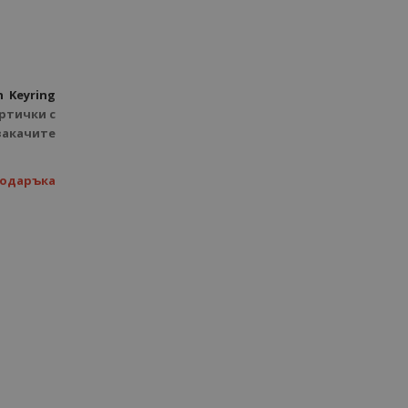
 Keyring
ртички с
закачите
подаръка