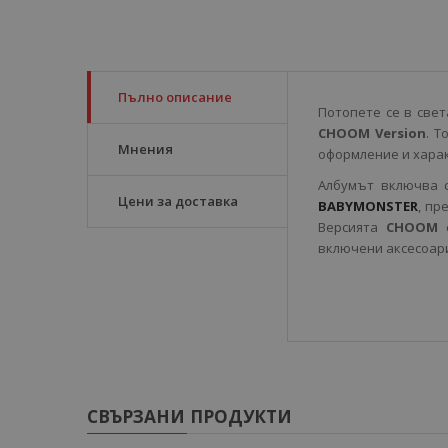
Пълно описание
Потопете се в све
CHOOM Version
. Т
Мнения
оформление и харак
Албумът включва с
Цени за доставка
BABYMONSTER
, пр
Версията
CHOOM
включени аксесоари
СВЪРЗАНИ ПРОДУКТИ