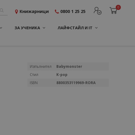
0
Книжарници
0800 1 25 25
ЗА УЧЕНИКА
ЛАЙФСТАЙЛ И IT
Повече
Изпълнител
Babymonster
информация
Стил
K-pop
ISBN
8800353119969-RORA