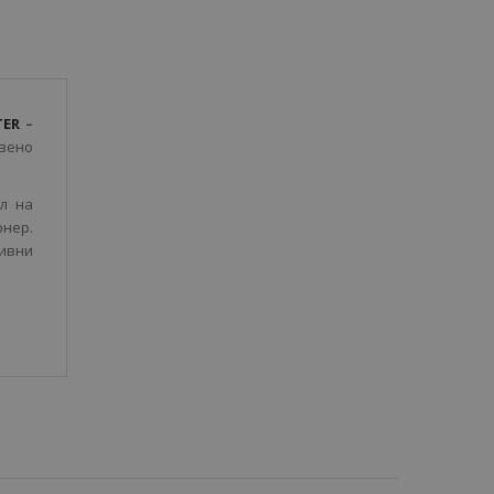
TER
–
твено
л на
онер.
ивни