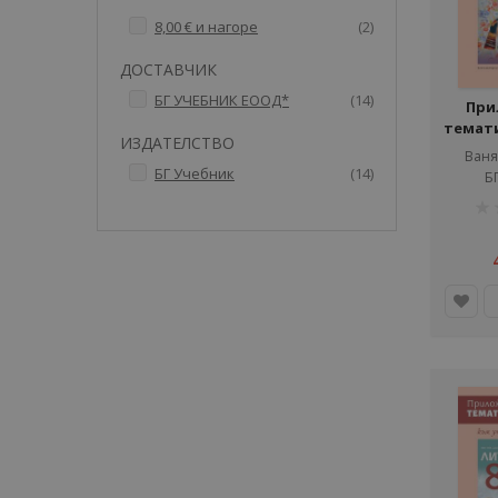
артикули
8,00 €
и нагоре
2
ДОСТАВЧИК
артикули
БГ УЧЕБНИК ЕООД*
14
При
темат
ИЗДАТЕЛСТВО
към 
Ваня
литерату
артикули
БГ Учебник
14
Б
рей
1%