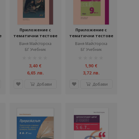
Приложение с
Приложение с
е
тематични тестове
тематични тестове
към учебника по
към учебника по
Ваня Майсторска
Ваня Майсторска
1.
литература за 9. клас
български език за 9.
БГ Учебник
БГ Учебник
клас
рейтинг:
рейтинг:
1%
1%
3,40 €
1,90 €
6,65 лв.
3,72 лв.
Добави
Добави