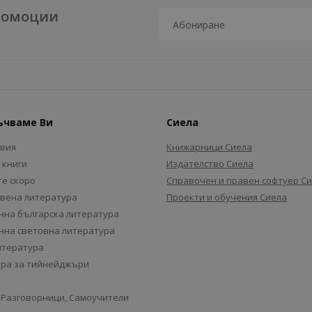
промоции
ъчваме Ви
Сиела
авия
Книжарници Сиела
 книги
Издателство Сиела
е скоро
Справочен и правен софтуер С
вена литература
Проекти и обучения Сиела
на българска литература
на световна литература
итература
ра за тийнейджъри
 Разговорници, Самоучители