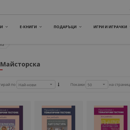
И
Е-КНИГИ
ПОДАРЪЦИ
ИГРИ И ИГРАЧКИ
ска
 Майсторска
на страни
тирай по
Покажи