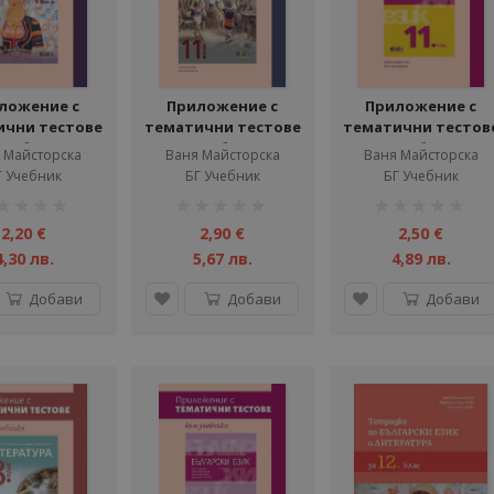
ложение с
Приложение с
Приложение с
ични тестове
тематични тестове
тематични тестов
учебника по
към учебника по
към учебника по
 Майсторска
Ваня Майсторска
Ваня Майсторска
ра за 12. клас
литература за 11. клас
български език за 1
Г Учебник
БГ Учебник
БГ Учебник
клас
тинг:
рейтинг:
рейтинг:
1%
1%
2,20 €
2,90 €
2,50 €
4,30 лв.
5,67 лв.
4,89 лв.
Добави
Добави
Добави