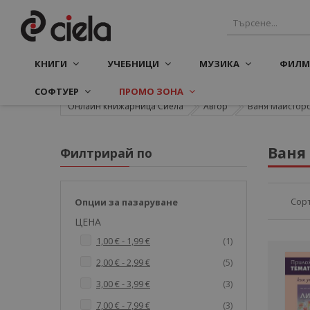
КНИГИ
УЧЕБНИЦИ
МУЗИКА
ФИЛМ
СОФТУЕР
ПРОМО ЗОНА
Онлайн книжарница Сиела
Автор
Ваня Майстор
Ваня
Филтрирай по
Сор
Опции за пазаруване
ЦЕНА
артикул
1,00 €
-
1,99 €
1
артикули
2,00 €
-
2,99 €
5
артикули
3,00 €
-
3,99 €
3
артикули
7,00 €
-
7,99 €
3