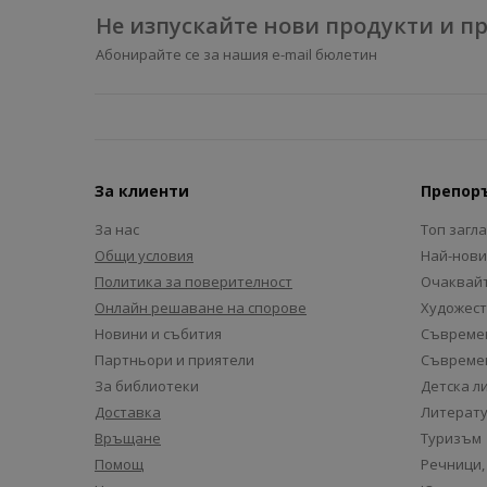
Не изпускайте нови продукти и 
Абонирайте се за нашия e-mail бюлетин
За клиенти
Препор
За нас
Топ загл
Общи условия
Най-нови
Политика за поверителност
Очаквайт
Онлайн решаване на спорове
Художест
Новини и събития
Съвремен
Партньори и приятели
Съвремен
За библиотеки
Детска л
Доставка
Литерату
Връщане
Туризъм
Помощ
Речници,