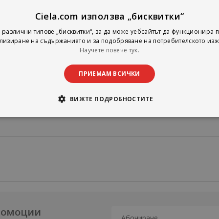
не на екземпляра от учебника.
Ciela.com използва „бисквитки“
жа отговори към задачите.
 различни типове „бисквитки“, за да може уебсайтът да функционира п
държа същите тестове по литература, както и тестовете по бълг
лизиране на съдържанието и за подобряване на потребителското изж
ето към учебника за 11. клас, всички с включени отговори, 
Научете повече тук.
о български език и литература за 11. клас“ .
ПРИЕМАМ ВСИЧКИ
ежи на връщане или замяна!
лно за новата учебна програма 2025/2026 г.
ВИЖТЕ ПОДРОБНОСТИТЕ
промоции