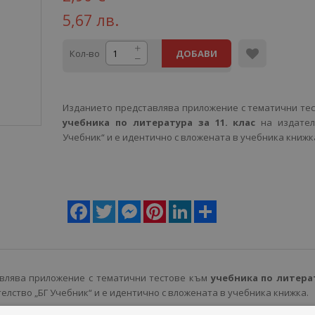
5,67 лв.
Кол-во
ДОБАВИ
Изданието представлява приложение с тематични те
учебника по литература за 11. клас
на издател
Учебник“ и е идентично с вложената в учебника книжк
Facebook
Twitter
Messenger
Pinterest
LinkedIn
Share
влява приложение с тематични тестове към
учебника по литера
елство „БГ Учебник“ и е идентично с вложената в учебника книжка.
 предлага и като самостоятелно издание, за да може да бъде закупен