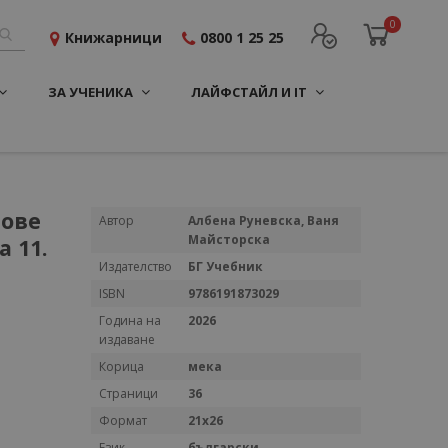
0
Книжарници
0800 1 25 25
ЗА УЧЕНИКА
ЛАЙФСТАЙЛ И IT
тове
Повече
Автор
Албена Руневска, Ваня
информация
Майсторска
 11.
Издателство
БГ Учебник
ISBN
9786191873029
Година на
2026
издаване
Корица
мека
Страници
36
Формат
21х26
Език
български