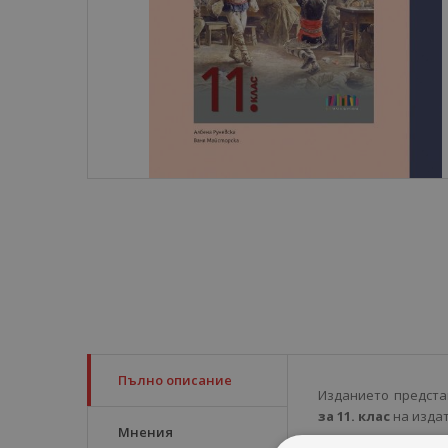
Пълно описание
Изданието предста
за 11. клас
на издат
Мнения
От април 2026 г. се