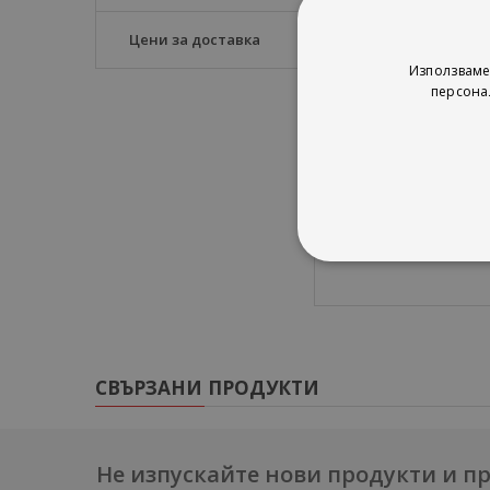
загуба или уврежда
Цени за доставка
Книжката не съдър
Използваме
Издание, което съ
персона
език от приложени
тематични теста п
Продуктът не подл
Изданието е актуа
СВЪРЗАНИ ПРОДУКТИ
Не изпускайте нови продукти и 