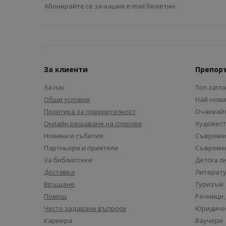
Абонирайте се за нашия e-mail бюлетин
За клиенти
Препор
За нас
Топ загл
Общи условия
Най-нови
Политика за поверителност
Очаквайт
Онлайн решаване на спорове
Художест
Новини и събития
Съвремен
Партньори и приятели
Съвремен
За библиотеки
Детска л
Доставка
Литерату
Връщане
Туризъм
Помощ
Речници,
Често задавани въпроси
Юридиче
Кариера
Ваучери