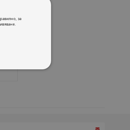
равилно, за
арски
ивяване.
е
„35