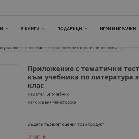
И
Е-КНИГИ
ПОДАРЪЦИ
ИГРИ И ИГРАЧКИ
за училище
11 клас
Приложение с тематични тестове...
Приложение с тематични тес
към учебника по литература за
клас
Издател:
БГ Учебник
Автор:
Ваня Майсторска
Бъдете първият оценил този продукт
2,90 €