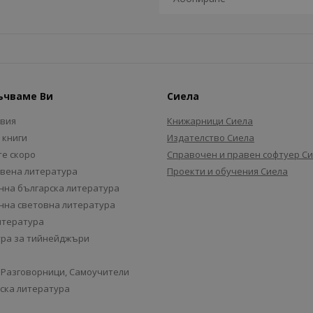
ъчваме Ви
Сиела
авия
Книжарници Сиела
 книги
Издателство Сиела
е скоро
Справочен и правен софтуер С
вена литература
Проекти и обучения Сиела
на българска литература
на световна литература
итература
ра за тийнейджъри
 Разговорници, Самоучители
ска литература