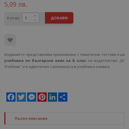
5,09 лв.
Кол-во
ДОБАВИ
Изданието представлява приложение с тематични тестове към
учебника по български език за 8. клас
на издателство „БГ
Учебник“ и е идентично с вложената в учебника книжка.
Facebook
Twitter
Messenger
Pinterest
LinkedIn
Share
Пълно описание