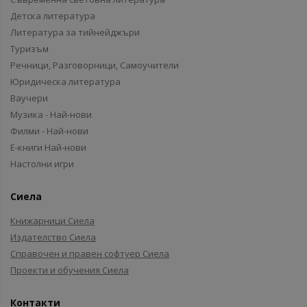
Детска литература
Литература за тийнейджъри
Туризъм
Речници, Разговорници, Самоучители
Юридическа литература
Ваучери
Музика - Най-нови
Филми - Най-нови
Е-книги Най-нови
Настолни игри
Сиела
Книжарници Сиела
Издателство Сиела
Справочен и правен софтуер Сиела
Проекти и обучения Сиела
Контакти