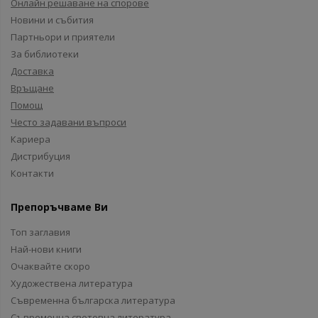
Онлайн решаване на спорове
Новини и събития
Партньори и приятели
За библиотеки
Доставка
Връщане
Помощ
Често задавани въпроси
Кариера
Дистрибуция
Контакти
Препоръчваме Ви
Топ заглавия
Най-нови книги
Очаквайте скоро
Художествена литература
Съвременна българска литература
Съвременна световна литература