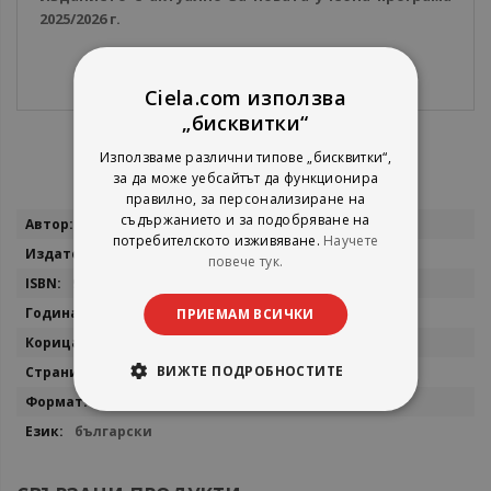
2025/2026 г.
Ciela.com използва
„бисквитки“
Използваме различни типове „бисквитки“,
за да може уебсайтът да функционира
правилно, за персонализиране на
Повече
съдържанието и за подобряване на
Ваня Майсторска, Павлина Върбанова
потребителското изживяване.
Научете
информация
БГ Учебник
повече тук.
9786191872930
2026
ПРИЕМАМ ВСИЧКИ
мека
ВИЖТЕ ПОДРОБНОСТИТЕ
40
21х26
български