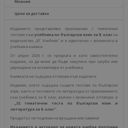
Мнения
Цени за доставка
Изданието представлява приложение с тематични
тестове към
учебника по български език за 8. клас
на
издателство „БГ Учебник“ и е идентично с вложената в
учебника книжка.
От април 2026 г. се предлага и като самостоятелно
издание, за да може да бъде закупено при загуба или
увреждане на екземпляра от учебника.
Книжката не съдържа отговори към задачите.
Издание, което съдържа същите тестове по български
език, както и тестовете по литература от приложението
към учебника за 8. клас, всички с включени отговори, е
„32 тематични теста по български език и
литература за 8. клас“ .
Продуктът не подлежи на връщане или замяна!
Изданието е актуално за новата учебна програма