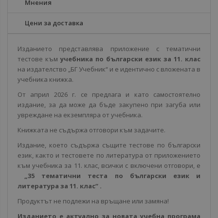
Мнения
Цени за доставка
Изданието представлява приложение с тематични
тестове към
учебника по български език за 11. клас
на издателство „БГ Учебник“ и е идентично с вложената в
учебника книжка.
От април 2026 г. се предлага и като самостоятелно
издание, за да може да бъде закупено при загуба или
увреждане на екземпляра от учебника.
Книжката не съдържа отговори към задачите.
Издание, което съдържа същите тестове по български
език, както и тестовете по литература от приложението
към учебника за 11. клас, всички с включени отговори, е
„35 тематични теста по български език и
литература за 11. клас“ .
Продуктът не подлежи на връщане или замяна!
Изданието е актуално за новата учебна програма