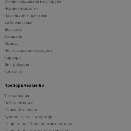
Онлайн решаване на спорове
Новини и събития
Партньори и приятели
За библиотеки
Доставка
Връщане
Помощ
Често задавани въпроси
Кариера
Дистрибуция
Контакти
Препоръчваме Ви
Топ заглавия
Най-нови книги
Очаквайте скоро
Художествена литература
Съвременна българска литература
Съвременна световна литература