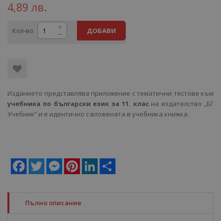
4,89 лв.
Кол-во
ДОБАВИ
Изданието представлява приложение с тематични тестове към
учебника по български език за 11. клас
на издателство „БГ
Учебник“ и е идентично с вложената в учебника книжка.
Facebook
Twitter
Messenger
Pinterest
LinkedIn
Share
Пълно описание