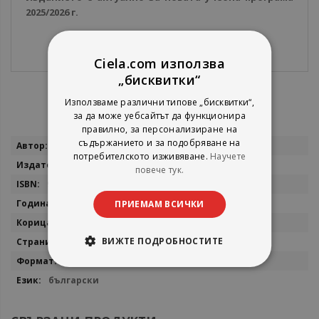
2025/2026 г.
Ciela.com използва
„бисквитки“
Използваме различни типове „бисквитки“,
за да може уебсайтът да функционира
правилно, за персонализиране на
Повече
съдържанието и за подобряване на
Ваня Майсторска, Павлина Върбанова
потребителското изживяване.
Научете
информация
БГ Учебник
повече тук.
9786191872961
2026
ПРИЕМАМ ВСИЧКИ
мека
ВИЖТЕ ПОДРОБНОСТИТЕ
36
21х26
български