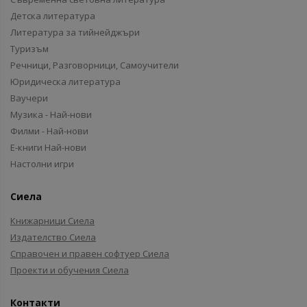
Детска литература
Литература за тийнейджъри
Туризъм
Речници, Разговорници, Самоучители
Юридическа литература
Ваучери
Музика - Най-нови
Филми - Най-нови
Е-книги Най-нови
Настолни игри
Сиела
Книжарници Сиела
Издателство Сиела
Справочен и правен софтуер Сиела
Проекти и обучения Сиела
Контакти