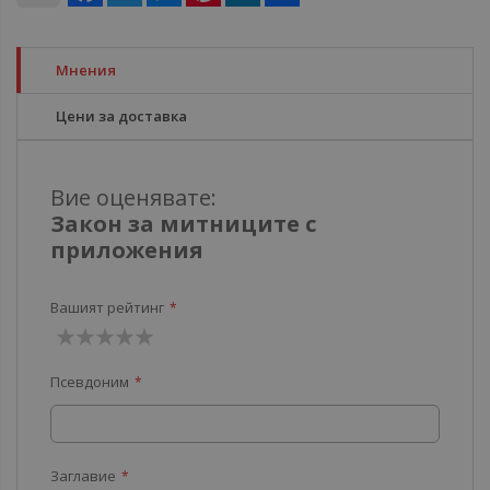
Мнения
Цени за доставка
Вие оценявате:
Закон за митниците с
приложения
Вашият рейтинг
1
2
3
4
5
Псевдоним
звезда
звезди
звезди
звезди
звезди
Заглавие