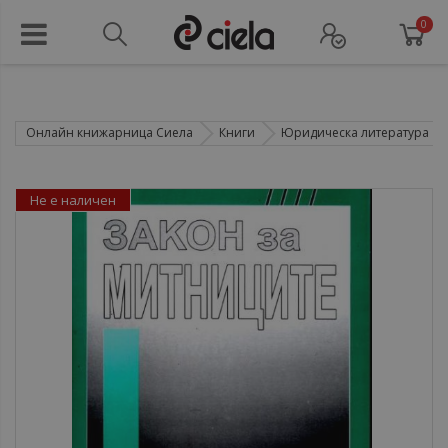
0
Онлайн книжарница Сиела
Книги
Юридическа литература
Не е наличен