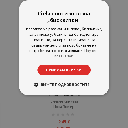
1%
3,07 €
6,00 лв.
Ciela.com използва
„бисквитки“
Използваме различни типове „бисквитки“,
за да може уебсайтът да функционира
правилно, за персонализиране на
съдържанието и за подобряване на
потребителското изживяване.
Научете
повече тук.
ПРИЕМАМ ВСИЧКИ
ВИЖТЕ ПОДРОБНОСТИТЕ
Информационни технологии -
учебно помагало
Силвия Кънчева
Нова Звезда
рейтинг:
1%
2,45 €