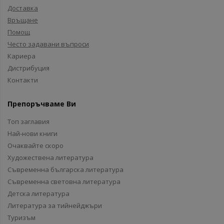
Доставка
Връщане
Помощ
Често задавани въпроси
Кариера
Дистрибуция
Контакти
Препоръчваме Ви
Топ заглавия
Най-нови книги
Очаквайте скоро
Художествена литература
Съвременна българска литература
Съвременна световна литература
Детска литература
Литература за тийнейджъри
Туризъм