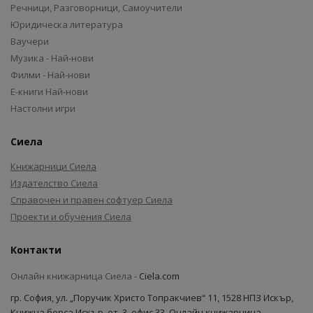
Речници, Разговорници, Самоучители
Юридическа литература
Ваучери
Музика - Най-нови
Филми - Най-нови
Е-книги Най-нови
Настолни игри
Сиела
Книжарници Сиела
Издателство Сиела
Справочен и правен софтуер Сиела
Проекти и обучения Сиела
Контакти
Онлайн книжарница Сиела -
Ciela.com
гр. София, ул. „Поручик Христо Топракчиев“ 11, 1528 НПЗ Искър,
Книжна борса Искър, ет. 3, офис 33, Онлайн книжарница