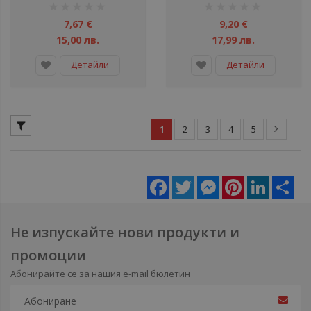
рейтинг:
рейтинг:
1%
1%
7,67 €
9,20 €
15,00 лв.
17,99 лв.
Детайли
Детайли
1
2
3
4
5
Facebook
Twitter
Messenger
Pinterest
LinkedIn
Sha
Не изпускайте нови продукти и
промоции
Абонирайте се за нашия e-mail бюлетин