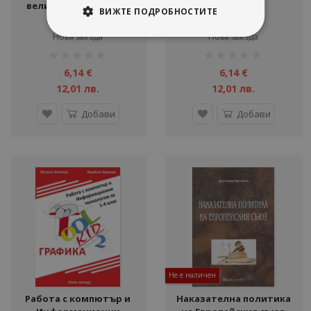
великденското яйце
за Цветница
ВИЖТЕ ПОДРОБНОСТИТЕ
Елф и Петров
Елф и Петров
Нова звезда
Нова звезда
рейтинг:
рейтинг:
1%
1%
6,14 €
6,14 €
12,01 лв.
12,01 лв.
Добави
Добави
Не е наличен
Работа с компютър и
Наказателна политика