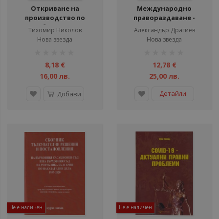
Откриване на
Международно
производство по
правораздаване -
стабилизация
Международен
Тихомир Николов
Александър Драгиев
арбитраж и
Нова звезда
Нова звезда
Международен съд на
рейтинг:
рейтинг:
ООН - Четвърто
1%
1%
основно преработено
8,18 €
12,78 €
издание
16,00 лв.
25,00 лв.
Детайли
Добави
Не е наличен
Не е наличен