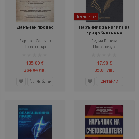
ул
ул
Не е наличен
ул
Данъчен процес
Наръчник за изпита за
придобиване на
ул
юридическа
Здравко Славчев
Лидия Пенева
ул
правоспособност -
Нова звезда
Нова звезда
второ издание
рейтинг:
рейтинг:
ул
1%
1%
135,00 €
17,90 €
ул
264,04 лв.
35,01 лв.
ул
Детайли
Добави