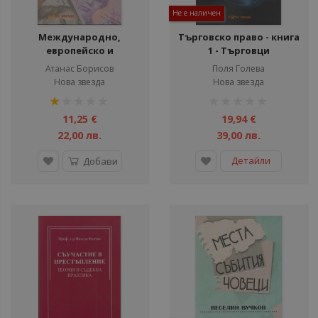
Не е наличен
Международно,
Търговско право - книга
европейско и
1 - Търговци
вътрешнодържавно
Атанас Борисов
Поля Голева
банково право
Нова звезда
Нова звезда
рейтинг:
рейтинг:
20%
1%
11,25 €
19,94 €
22,00 лв.
39,00 лв.
Детайли
Добави