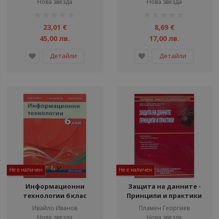
Нова звезда
Нова звезда
рейтинг:
рейтинг:
1%
1%
23,01 €
8,69 €
45,00 лв.
17,00 лв.
Детайли
Детайли
Не е наличен
Не е наличен
Информационни
Защита на данните -
технологии 6 клас
Принципи и практики
Ивайло Иванов
Пламен Георгиев
Нова звезда
Нова звезда