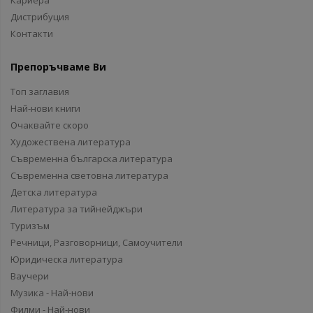
Кариера
Дистрибуция
Контакти
Препоръчваме Ви
Топ заглавия
Най-нови книги
Очаквайте скоро
Художествена литература
Съвременна българска литература
Съвременна световна литература
Детска литература
Литература за тийнейджъри
Туризъм
Речници, Разговорници, Самоучители
Юридическа литература
Ваучери
Музика - Най-нови
Филми - Най-нови