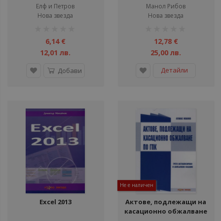
Елф и Петров
Манол Рибов
Нова звезда
Нова звезда
рейтинг:
рейтинг:
1%
1%
6,14 €
12,78 €
12,01 лв.
25,00 лв.
Детайли
Добави
Не е наличен
Excel 2013
Актове, подлежащи на
касационно обжалване
по ГПК