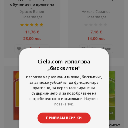
обучение по време на
работа
Христо Банов
Никола Саранов
Нова звезда
Нова звезда
рейтинг:
рейтинг:
100%
1%
11,76 €
7,16 €
23,00 лв.
14,00 лв.
Детайли
Добави
Ciela.com използва
„бисквитки“
Използваме различни типове „бисквитки“,
за да може уебсайтът да функционира
правилно, за персонализиране на
съдържанието и за подобряване на
потребителското изживяване.
Научете
повече тук.
ПРИЕМАМ ВСИЧКИ
Крис, Маги и
Крис, Маги и подаръкът