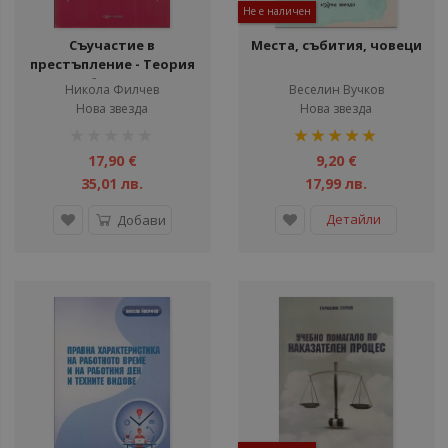
Не е наличен
Съучастие в
Места, събития, човеци
престъпление - Теория
и съдебна практика
Никола Филчев
Веселин Вучков
Нова звезда
Нова звезда
рейтинг:
рейтинг:
1%
100%
17,90 €
9,20 €
35,01 лв.
17,99 лв.
Детайли
Добави