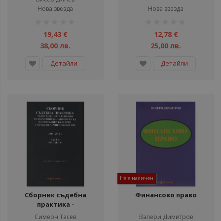
Нова звезда
Нова звезда
рейтинг:
рейтинг:
1%
1%
19,43 €
12,78 €
38,00 лв.
25,00 лв.
Детайли
Детайли
Не е наличен
Сборник съдебна
Финансово право
практика -
Тълкувателни решения
Симеон Тасев
Валери Димитров