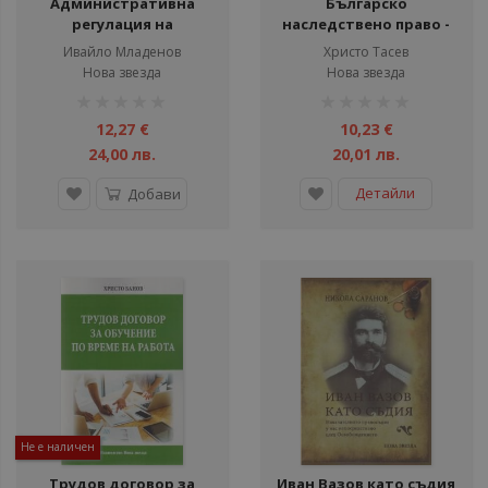
Административна
Българско
регулация на
наследствено право -
митническото
Христо Тасев - Нова
Ивайло Младенов
Христо Тасев
разузнаване
звезда
Нова звезда
Нова звезда
рейтинг:
рейтинг:
1%
1%
12,27 €
10,23 €
24,00 лв.
20,01 лв.
Детайли
Добави
Не е наличен
Трудов договор за
Иван Вазов като съдия