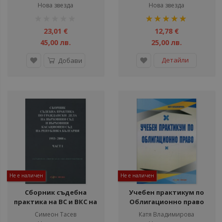
на ВКС на Р България с
Нова звезда
Нова звезда
особените мнения към
рейтинг:
рейтинг:
тях Част II - особена
1%
100%
23,01 €
12,78 €
45,00 лв.
25,00 лв.
Детайли
Добави
Не е наличен
Не е наличен
Сборник съдебна
Учебен практикум по
практика на ВС и ВКС на
Облигационно право
Р България 1953-2008 г.
Симеон Тасев
Катя Владимирова
Част 1