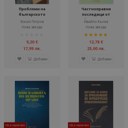
Проблеми на
Частноправни
българското
последици от
наследствено право -
недействителността
Васил Петров
Ивайло Кънев
Статии, библиографии
на сделките
Нова звезда
Нова звезда
рейтинг:
рейтинг:
1%
100%
9,20 €
12,78 €
17,99 лв.
25,00 лв.
Добави
Добави
Не е наличен
Не е наличен