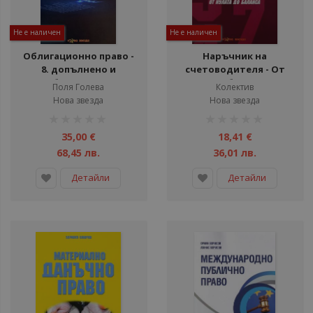
Не е наличен
Не е наличен
Облигационно право -
Наръчник на
8. допълнено и
счетоводителя - От
преработено издание
нулата до баланса - 2017
Поля Голева
Колектив
г.
Нова звезда
Нова звезда
рейтинг:
рейтинг:
1%
1%
35,00 €
18,41 €
68,45 лв.
36,01 лв.
Детайли
Детайли