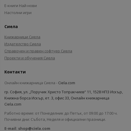
Е-книги Най-нови
Настолни игри
Сиела
Книжарници Сиела
Издателство Сиела
Справочен и правен софтуер Сиела
Проекти и обучения Сиела
Контакти
Онлайн книжарница Сиела -
Ciela.com
гр. София, ул. „Поручик Христо Топракчиев“ 11, 1528 НПЗ Искър,
Книжна борса Искър, ет. 3, офис 33, Онлайн книжарница
Ciela.com
Работно време: от Понеделник до Петък, от 09:00 до 17:00 ч.
Почивни дни: Събота, Неделя и официални празници.
E-mail:
shop@ciela.com