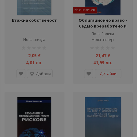
Не е наличен
Етажна собственост
Облигационно право -
Седмо преработено и
допълнено издание
Поля Голева
Нова звезда
Нова звезда
рейтинг:
рейтинг:
1%
1%
2,05 €
21,47 €
4,01 лв.
41,99 лв.
Детайли
Добави