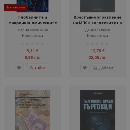
Не е наличен
Глобалните и
Престъпно управление
макроикономическите
на МПС в хипотезите на
рискове
чл. 343 в от
Мария Марикина
Даниел Илиев
Наказателния кодекс
Нова звезда
Нова звезда
рейтинг:
рейтинг:
1%
1%
5,11 €
12,78 €
9,99 лв.
25,00 лв.
Детайли
Добави