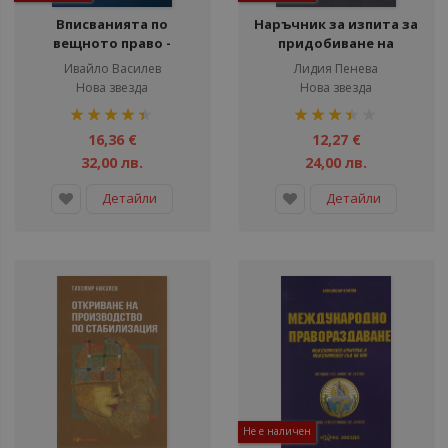
Вписванията по
Наръчник за изпита за
вещното право -
придобиване на
Научно-приложен
юридическа
Ивайло Василев
Лидия Пенева
анализ - Практически
правоспособност
Нова звезда
Нова звезда
проблеми и решения -
рейтинг:
рейтинг:
Съдебна практика
89%
70%
16,36 €
12,27 €
32,00 лв.
24,00 лв.
Детайли
Детайли
Не е наличен