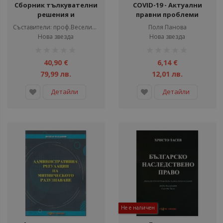
Сборник тълкувателни
COVID-19 - Актуални
решения и
правни проблеми
постановления на ВКС и
Съставители: проф.Веселин Вучков, Евгени Стоянов-доктор по право
Поля Панова
на ВС на Р България по
Нова звезда
Нова звезда
наказателни дела 1957-
рейтинг:
рейтинг:
2020
1%
1%
40,90 €
6,14 €
79,99 лв.
12,01 лв.
Детайли
Детайли
Не е наличен