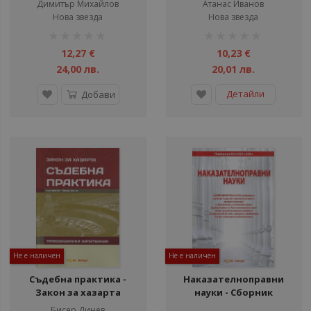
Димитър Михайлов
Атанас Иванов
Нова звезда
Нова звезда
рейтинг:
рейтинг:
1%
1%
12,27 €
10,23 €
24,00 лв.
20,01 лв.
Детайли
Добави
Не е наличен
Не е наличен
Съдебна практика -
Наказателноправни
Закон за хазарта
науки - Сборник
нормативни актове
Бисер Динев