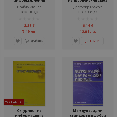
Информационни
на Европейския съюз
технологии за 1. - 4.
Ивайло Иванов
Драгомир Кръстев
клас - Графика
Нова звезда
Нова звезда
рейтинг:
рейтинг:
1%
1%
3,83 €
6,14 €
7,49 лв.
12,01 лв.
Детайли
Добави
Не е наличен
Сигурност на
Международни
информацията
стандарти и добри