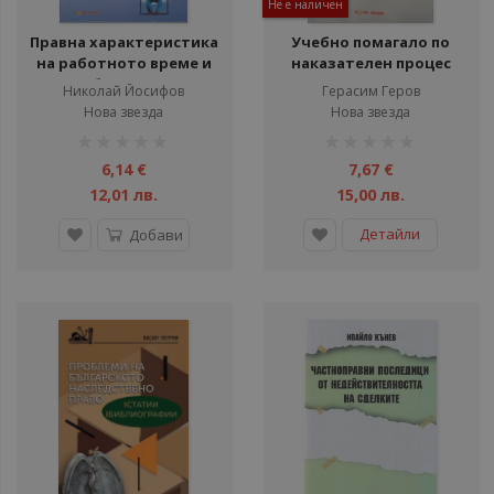
Не е наличен
Правна характеристика
Учебно помагало по
на работното време и
наказателен процес
на работния ден и
Николай Йосифов
Герасим Геров
техните видове
Нова звезда
Нова звезда
рейтинг:
рейтинг:
1%
1%
6,14 €
7,67 €
12,01 лв.
15,00 лв.
Детайли
Добави