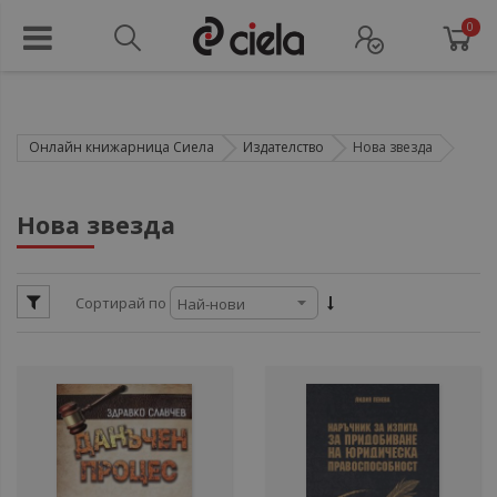
0
Онлайн книжарница Сиела
Издателство
Нова звезда
ули
Нова звезда
ул
Сортирай по
ули
ул
ули
ул
ул