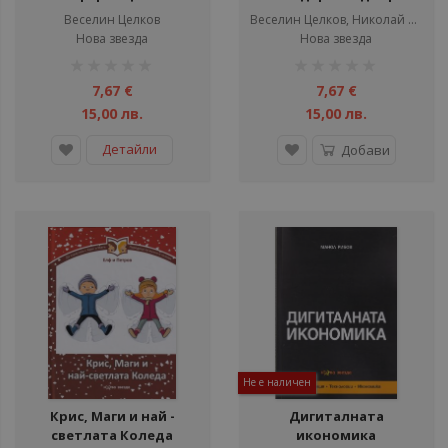
практики за защита на
Веселин Целков
Веселин Целков, Николай Стоянов, Орхан Исмаилов
информацията
Нова звезда
Нова звезда
рейтинг:
рейтинг:
1%
1%
7,67 €
7,67 €
15,00 лв.
15,00 лв.
Детайли
Добави
Не е наличен
Крис, Маги и най -
Дигиталната
светлата Коледа
икономика