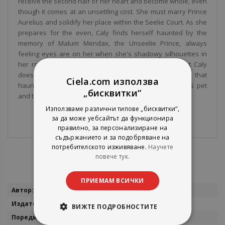
receive the second half of her heart and become whole, even
though it comes at an unsettling cost. She must marry Prince
Aurelius and solidify her place within the Seelie Court. As she
prepares for the even, Caly finds herself haunted by the
memory of Malum Mendax, the Unseelie Prince, always
feeling eyes are on her when she's shadowy silhouettes in
her room and even touching him in her dreams.What Caly
doesn't know, is that it's more than just his memory that
Ciela.com използва
haunts her.Malum Mendax has returned to punish his pet
„бисквитки“
and those that took her away from him.
Използваме различни типове „бисквитки“,
за да може уебсайтът да функционира
правилно, за персонализиране на
съдържанието и за подобряване на
потребителското изживяване.
Научете
повече тук.
ПРИЕМАМ ВСИЧКИ
Повече
Jeneane O'Riley
информация
Sourcebooks
ВИЖТЕ ПОДРОБНОСТИТЕ
Infatuated fae