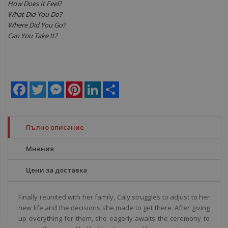
How Does It Feel?
What Did You Do?
Where Did You Go?
Can You Take It?
Facebook
Twitter
Messenger
Pinterest
LinkedIn
Share
Пълно описание
Мнения
Цени за доставка
Finally reunited with her family, Caly struggles to adjust to her
new life and the decisions she made to get there. After giving
up everything for them, she eagerly awaits the ceremony to