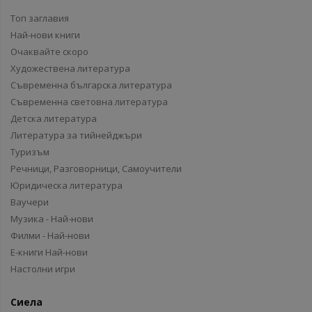
Топ заглавия
Най-нови книги
Очаквайте скоро
Художествена литература
Съвременна българска литература
Съвременна световна литература
Детска литература
Литература за тийнейджъри
Туризъм
Речници, Разговорници, Самоучители
Юридическа литература
Ваучери
Музика - Най-нови
Филми - Най-нови
Е-книги Най-нови
Настолни игри
Сиела