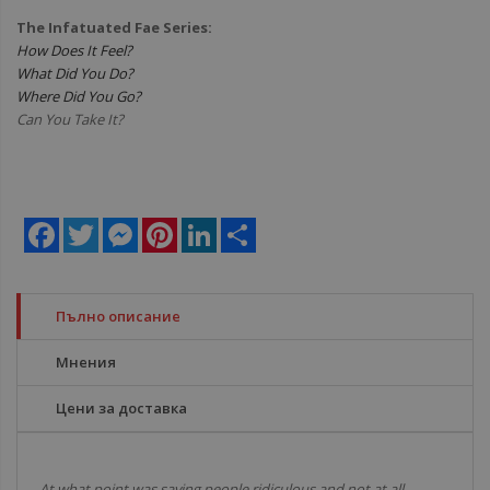
The Infatuated Fae Series:
How Does It Feel?
What Did You Do?
Where Did You Go?
Can You Take It?
Facebook
Twitter
Messenger
Pinterest
LinkedIn
Share
Пълно описание
Мнения
Цени за доставка
At what point was saving people ridiculous and not at all