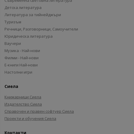
Съвременна световна литература
Детска литература
Литература за тийнейджъри
Туризъм
Речници, Разговорници, Самоучители
Юридическа литература
Ваучери
Музика - Най-нови
Филми - Най-нови
Е-книги Най-нови
Настолни игри
Сиела
Книжарници Сиела
Издателство Сиела
Справочен и правен софтуер Сиела
Проекти и обучения Сиела
Контакти