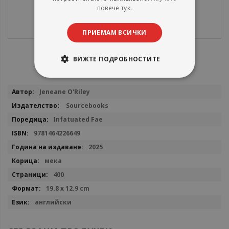
повече тук.
ПРИЕМАМ ВСИЧКИ
ВИЖТЕ ПОДРОБНОСТИТЕ
Повече
Jeneane O'Riley
информация
Sourcebooks
Infatuated Fae
9781464226649
2025
мека
400
19.8 x 12.9 cm
английски