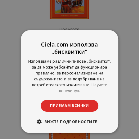
Под игото
Иван Вазов
Ciela.com използва
Пан
„бисквитки“
рейтинг:
Използваме различни типове „бисквитки“,
1%
5,10 €
за да може уебсайтът да функционира
9,97 лв.
правилно, за персонализиране на
съдържанието и за подобряване на
потребителското изживяване.
Научете
повече тук.
ПРИЕМАМ ВСИЧКИ
ВИЖТЕ ПОДРОБНОСТИТЕ