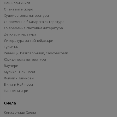
Най-нови книги
Очаквайте скоро
Художествена литература
Съвременна българска литература
Съвременна световна литература
Детска литература
Литература за тийнейджъри
Туризъм
Речници, Разговорници, Самоучители
Юридическа литература
Ваучери
Музика - Най-нови
Филми - Най-нови
Е-книги Най-нови
Настолни игри
Сиела
Книжарници Сиела