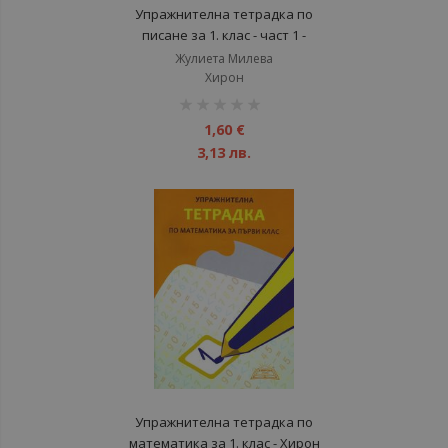
Упражнителна тетрадка по
писане за 1. клас - част 1 -
Подредба А, Е, М...
Жулиета Милева
Хирон
рейтинг:
1%
1,60 €
3,13 лв.
Упражнителна тетрадка по
математика за 1. клас - Хирон