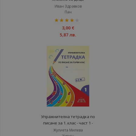
Иван Здравков
Пан
рейтинг:
80%
3,00 €
5,87 лв.
Упражнителна тетрадка по
писане за 1. клас - част 1 -
Подредба А, Е, М...
Жулиета Милева
Хирон