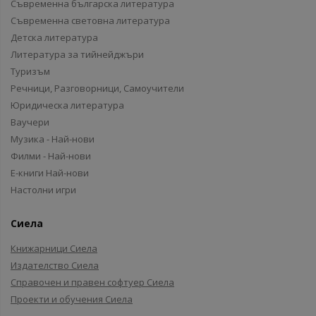
Съвременна българска литература
Съвременна световна литература
Детска литература
Литература за тийнейджъри
Туризъм
Речници, Разговорници, Самоучители
Юридическа литература
Ваучери
Музика - Най-нови
Филми - Най-нови
Е-книги Най-нови
Настолни игри
Сиела
Книжарници Сиела
Издателство Сиела
Справочен и правен софтуер Сиела
Проекти и обучения Сиела