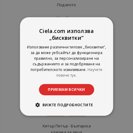
Под игото
Иван Вазов
Пан
Ciela.com използва
рейтинг:
„бисквитки“
1%
5,10 €
9,97 лв.
Използваме различни типове „бисквитки“,
за да може уебсайтът да функционира
правилно, за персонализиране на
съдържанието и за подобряване на
потребителското изживяване.
Научете
повече тук.
ПРИЕМАМ ВСИЧКИ
ВИЖТЕ ПОДРОБНОСТИТЕ
Хитър Петър - Българска
класика за деца