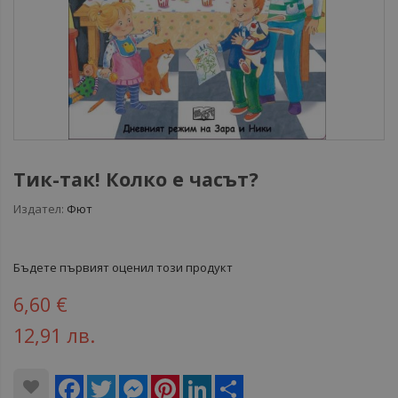
Тик-так! Колко е часът?
Издател:
Фют
Бъдете първият оценил този продукт
6,60 €
12,91 лв.
Facebook
Twitter
Messenger
Pinterest
LinkedIn
Share