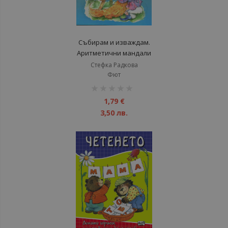
Събирам и изваждам.
Аритметични мандали
Стефка Радкова
Фют
рейтинг:
1%
1,79 €
3,50 лв.