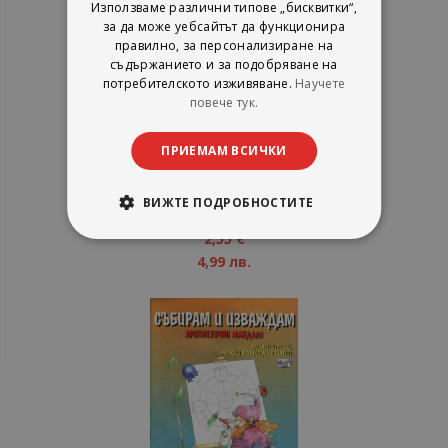
Използваме различни типове „бисквитки“,
за да може уебсайтът да функционира
правилно, за персонализиране на
съдържанието и за подобряване на
потребителското изживяване.
Научете
повече тук.
Смятането
ПРИЕМАМ ВСИЧКИ
Стефка Радкова
Фют
ВИЖТЕ ПОДРОБНОСТИТЕ
рейтинг:
1%
2,55 €
4,99 лв.