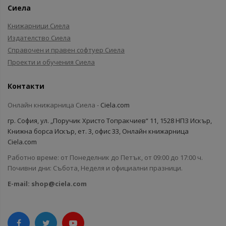
Сиела
Книжарници Сиела
Издателство Сиела
Справочен и правен софтуер Сиела
Проекти и обучения Сиела
Контакти
Онлайн книжарница Сиела -
Ciela.com
гр. София, ул. „Поручик Христо Топракчиев“ 11, 1528 НПЗ Искър,
Книжна борса Искър, ет. 3, офис 33, Онлайн книжарница
Ciela.com
Работно време: от Понеделник до Петък, от 09:00 до 17:00 ч.
Почивни дни: Събота, Неделя и официални празници.
E-mail:
shop@ciela.com