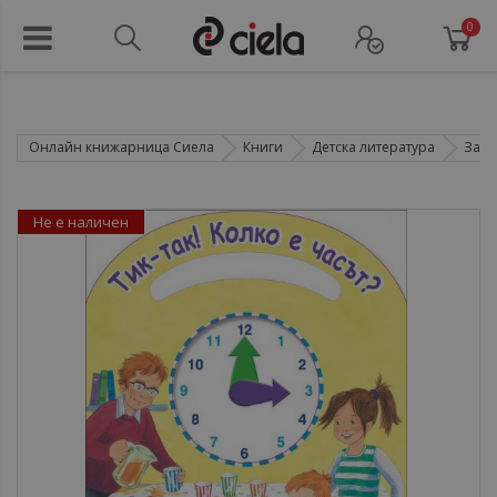
0
Онлайн книжарница Сиела
Книги
Детска литература
Зани
Не е наличен