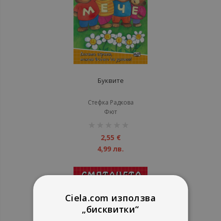
Буквите
Стефка Радкова
Фют
рейтинг:
1%
2,55 €
4,99 лв.
Ciela.com използва
„бисквитки“