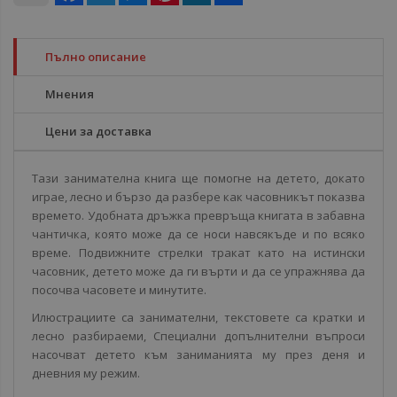
Пълно описание
Мнения
Цени за доставка
Тази занимателна книга ще помогне на детето, докато
играе, лесно и бързо да разбере как часовникът показва
времето. Удобната дръжка превръща книгата в забавна
чантичка, която може да се носи навсякъде и по всяко
време. Подвижните стрелки тракат като на истински
часовник, детето може да ги върти и да се упражнява да
посочва часовете и минутите.
Илюстрациите са занимателни, текстовете са кратки и
лесно разбираеми, Специални допълнителни въпроси
насочват детето към заниманията му през деня и
дневния му режим.