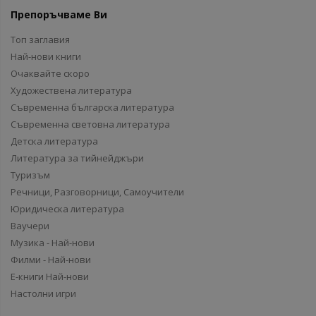
Препоръчваме Ви
Топ заглавия
Най-нови книги
Очаквайте скоро
Художествена литература
Съвременна българска литература
Съвременна световна литература
Детска литература
Литература за тийнейджъри
Туризъм
Речници, Разговорници, Самоучители
Юридическа литература
Ваучери
Музика - Най-нови
Филми - Най-нови
Е-книги Най-нови
Настолни игри