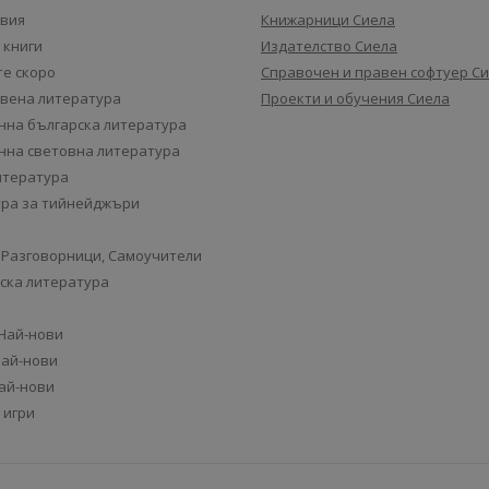
авия
Книжарници Сиела
 книги
Издателство Сиела
е скоро
Справочен и правен софтуер С
вена литература
Проекти и обучения Сиела
на българска литература
на световна литература
итература
ра за тийнейджъри
 Разговорници, Самоучители
ска литература
 Най-нови
Най-нови
Най-нови
 игри