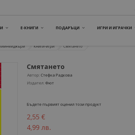
И
Е-КНИГИ
ПОДАРЪЦИ
ИГРИ И ИГРАЧКИ
а тийнейджъри
Книги-игри
Смятането
Смятането
Автор:
Стефка Радкова
Издател:
Фют
Бъдете първият оценил този продукт
2,55 €
4,99 лв.