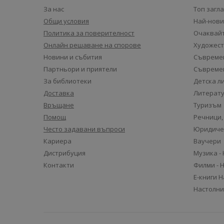
За нас
Топ загл
Общи условия
Най-нови
Политика за поверителност
Очаквайт
Онлайн решаване на спорове
Художест
Новини и събития
Съвремен
Партньори и приятели
Съвремен
За библиотеки
Детска л
Доставка
Литерату
Връщане
Туризъм
Помощ
Речници,
Често задавани въпроси
Юридиче
Кариера
Ваучери
Дистрибуция
Музика -
Контакти
Филми - 
Е-книги 
Настолни