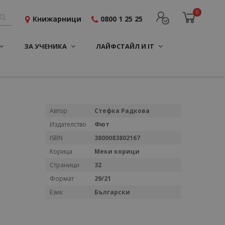
0
Книжарници
0800 1 25 25
ЗА УЧЕНИКА
ЛАЙФСТАЙЛ И IT
Повече
Автор
Стефка Радкова
информация
Издателство
Фют
ISBN
3800083802167
Корица
Меки корици
Страници
32
Формат
29/21
Език
Български