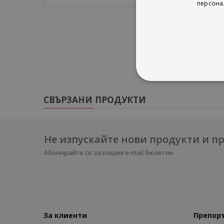
персона
СВЪРЗАНИ ПРОДУКТИ
Не изпускайте нови продукти и 
Абонирайте се за нашия e-mail бюлетин
За клиенти
Препор