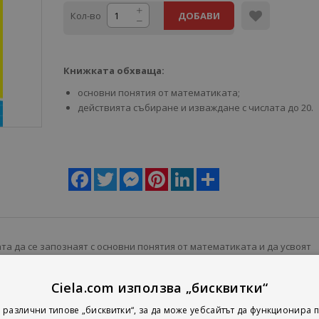
Кол-во
ДОБАВИ
Книжката обхваща:
основни понятия от математиката;
действията събиране и изваждане с числата до 20.
Facebook
Twitter
Messenger
Pinterest
LinkedIn
Share
та да се запознаят с основни понятия от математиката и да усвоят
е и изваждане с числата до 20.
Ciela.com използва „бисквитки“
 различни типове „бисквитки“, за да може уебсайтът да функционира п