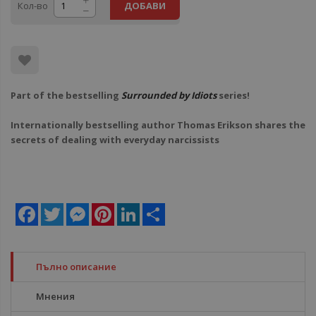
Кол-во
ДОБАВИ
Part of the bestselling
Surrounded by Idiots
series!
Internationally bestselling author Thomas Erikson shares the
secrets of dealing with everyday narcissists
Facebook
Twitter
Messenger
Pinterest
LinkedIn
Share
Пълно описание
Мнения