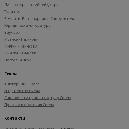
Литература за тийнейджъри
Туризъм
Речници, Разговорници, Самоучители
Юридическа литература
Ваучери
Музика - Най-нови
Филми - Най-нови
Е-книги Най-нови
Настолни игри
Сиела
Книжарници Сиела
Издателство Сиела
Справочен и правен софтуер Сиела
Проекти и обучения Сиела
Контакти