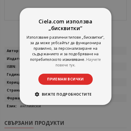
Ciela.com използва
„бисквитки“
Използваме различни типове „бисквитки“,
за да може уебсайтът да функционира
правилно, за персонализиране на
Повече
Thomas Erikson
съдържанието и за подобряване на
информация
St. Martin's Publishing
потребителското изживяване.
Научете
повече тук.
9781250862617
2022
ПРИЕМАМ ВСИЧКИ
мека
320
ВИЖТЕ ПОДРОБНОСТИТЕ
19.8 x 12.9 cm
английски
СВЪРЗАНИ ПРОДУКТИ