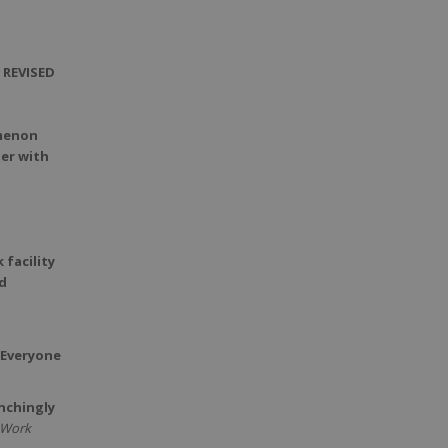
 REVISED
omenon
er with
 facility
d
…Everyone
enchingly
 Work