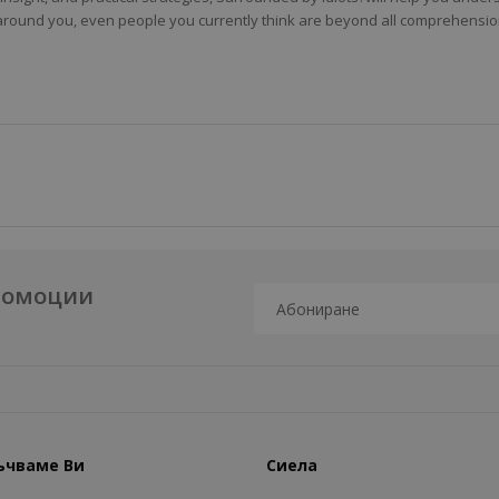
around you, even people you currently think are beyond all comprehensio
промоции
ъчваме Ви
Сиела