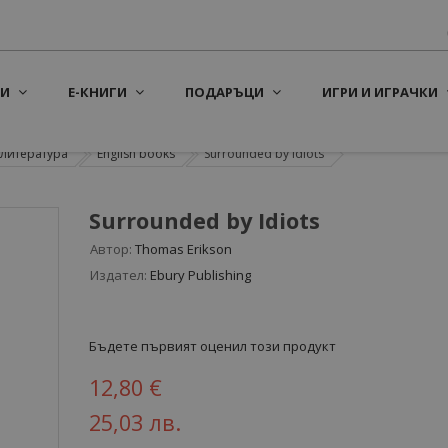
И
Е-КНИГИ
ПОДАРЪЦИ
ИГРИ И ИГРАЧКИ
литература
English books
Surrounded by Idiots
Surrounded by Idiots
Автор:
Thomas Erikson
Издател:
Ebury Publishing
Бъдете първият оценил този продукт
12,80 €
25,03 лв.