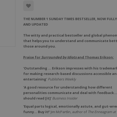
THE NUMBER 1 SUNDAY TIMES BESTSELLER, NOW FULLY
AND UPDATED
The witty and practical bestseller and global phen
that helps you to understand and communicate bett
those around you.
Praise for
Surrounded by Idiots
and Thomas Erikson:
'Outstanding ... Erikson impresses with his trademark
for making research-based discussions accessible an
entertaining'
Publishers Weekly
'A good resource for understanding how different
personalities communicate and deal with feedback
should read [it]'
Business Insider
'Equal parts logical, emotionally astute, and gut-wr
funny… Buy it!'
Jim McPartlin, author of
The Enneagram at