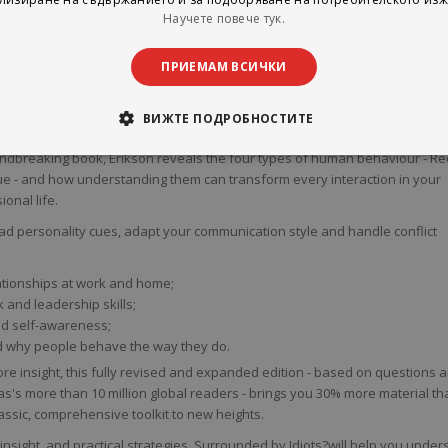
us results? Do long, rambling answers drive you crazy? Does your colleag
Научете повече тук.
 your back up?
ПРИЕМАМ ВСИЧКИ
 and bestselling author Thomas Erikson has dedicated himself to
ople function and why we often struggle to connect with certain types of
ВИЖТЕ ПОДРОБНОСТИТЕ
undbreaking book, Erikson reveals the four types of human behaviour - Re
ue - and how understanding them can transform every interaction in your
onal life.
ad personality cues, adapt your communication style and handle conflict
lationships at work and home;
and leadership skills;
d self-awareness;
d why people behave the way they do.
e insight, this fully revised and expanded edition - based on questions 
's more than 10 million global readers - brings you 30% more material th
lassic, comprehensive toolkit to new heights.
nsight, and practical strategies, Surrounded by Idiots?will help you under