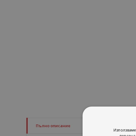
Пълно описание
Do you ever think yo
Използваме
персона