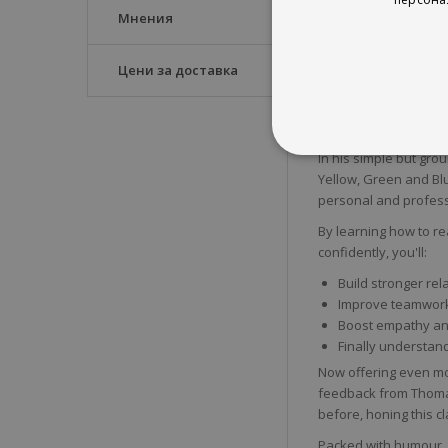
partner with disastro
Мнения
abrasive manner get
You are not alone.
Цени за доставка
Communication expert
understanding how pe
people.
In his simple but gro
Yellow, Green and Bl
personal and professi
By learning how to re
confidently, you'll:
Build stronger re
Improve teamwork 
Boost empathy an
Finally understan
Now offering even mor
feedback from Thomas
before, honing this c
Packed with humour, i