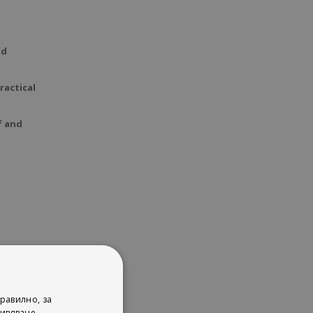
nd
ractical
f and
our
равилно, за
ивяване.