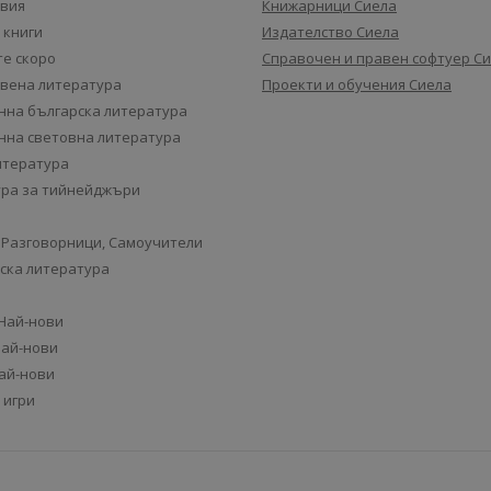
авия
Книжарници Сиела
 книги
Издателство Сиела
е скоро
Справочен и правен софтуер С
вена литература
Проекти и обучения Сиела
на българска литература
на световна литература
итература
ра за тийнейджъри
 Разговорници, Самоучители
ска литература
 Най-нови
Най-нови
Най-нови
 игри