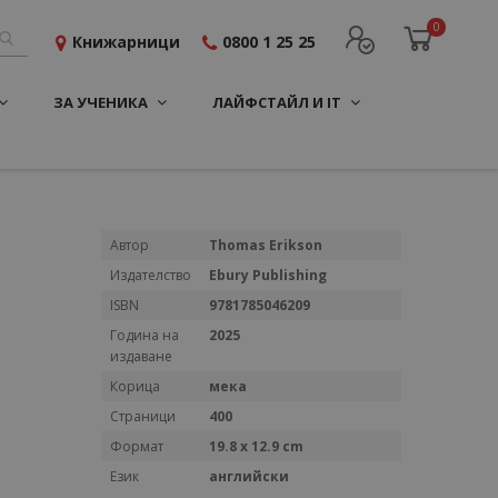
0
Книжарници
0800 1 25 25
ЗА УЧЕНИКА
ЛАЙФСТАЙЛ И IT
Повече
Автор
Thomas Erikson
информация
Издателство
Ebury Publishing
ISBN
9781785046209
Година на
2025
издаване
Корица
мека
Страници
400
Формат
19.8 x 12.9 cm
Език
английски