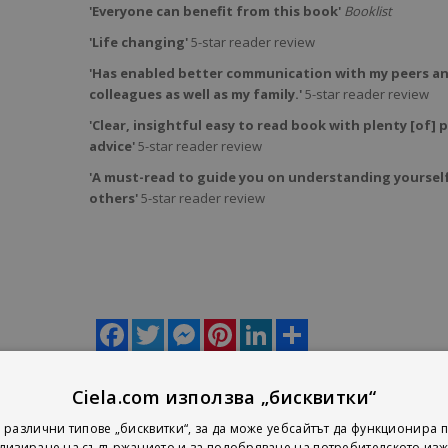
'Everyone can benefit from this book'
Booklist
'Life changing'
5-star reader review
'Has enabled better communication with my peers a
colleagues as well as my family.'
5-star reader review
'Clear, insightful easy to read book with plenty [of] p
advice'
5-star reader review
'A must-read to guide you on understanding yoursel
others'
5-star reader review
Facebook
Twitter
Messenger
Pinterest
LinkedIn
Share
Ciela.com използва „бисквитки“
u're the only one making any sense? Have you ever tried to reason with y
 различни типове „бисквитки“, за да може уебсайтът да функционира п
лизиране на съдържанието и за подобряване на потребителското изж