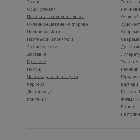
За нас
Топ загл
Общи условия
Най-нови
Политика за поверителност
Очаквайт
Онлайн решаване на спорове
Художест
Новини и събития
Съвремен
Партньори и приятели
Съвремен
За библиотеки
Детска л
Доставка
Литерату
Връщане
Туризъм
Помощ
Речници,
Често задавани въпроси
Юридиче
Кариера
Ваучери
Дистрибуция
Музика -
Контакти
Филми - 
Е-книги 
Настолни