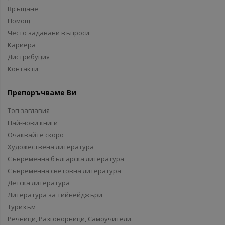
Връщане
Помощ
Често задавани въпроси
Кариера
Дистрибуция
Контакти
Препоръчваме Ви
Топ заглавия
Най-нови книги
Очаквайте скоро
Художествена литература
Съвременна българска литература
Съвременна световна литература
Детска литература
Литература за тийнейджъри
Туризъм
Речници, Разговорници, Самоучители