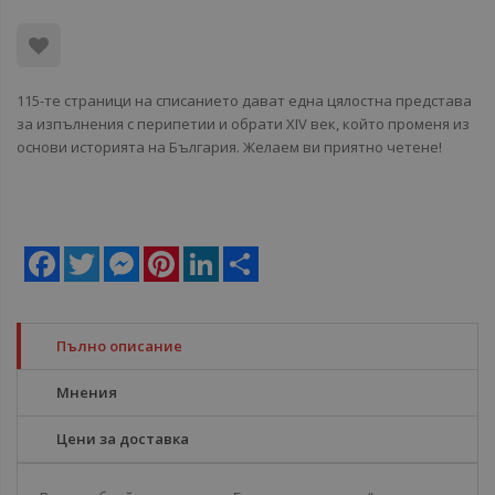
115-те страници на списанието дават една цялостна представа
за изпълнения с перипетии и обрати XIV век, който променя из
основи историята на България. Желаем ви приятно четене!
Facebook
Twitter
Messenger
Pinterest
LinkedIn
Share
Пълно описание
Мнения
Цени за доставка