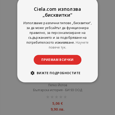
18,99 лв.
Ciela.com използва
„бисквитки“
Използваме различни типове „бисквитки“,
за да може уебсайтът да функционира
правилно, за персонализиране на
съдържанието и за подобряване на
потребителското изживяване.
Научете
повече тук.
ПРИЕМАМ ВСИЧКИ
ВИЖТЕ ПОДРОБНОСТИТЕ
Китка здравец
Петко Йотов
Българска история - БИ 93 ООД
рейтинг:
1%
5,06 €
9,90 лв.