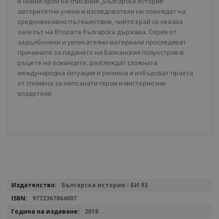
В новия брой на списание „Българска история“
авторитетни учени и изследователи ни повеждат на
средновековно пътешествие, чийто край се оказва
залезът на Втората българска държава. Серия от
задълбочени и увлекателни материали проследяват
причините за падането на Балканския полуостров в
ръцете на османците, разглеждат сложната
международна ситуация в региона и избърсват прахта
от спомена за непознати герои и мистериозни
владетели.
Повече
Българска история - БИ 93
информация
9772367864007
2018