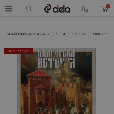
0
Онлайн книжарница Сиела
Книги
Списания
Списание „Бъл
Не е наличен