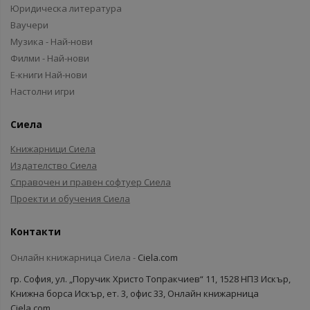
Юридическа литература
Ваучери
Музика - Най-нови
Филми - Най-нови
Е-книги Най-нови
Настолни игри
Сиела
Книжарници Сиела
Издателство Сиела
Справочен и правен софтуер Сиела
Проекти и обучения Сиела
Контакти
Онлайн книжарница Сиела -
Ciela.com
гр. София, ул. „Поручик Христо Топракчиев“ 11, 1528 НПЗ Искър,
Книжна борса Искър, ет. 3, офис 33, Онлайн книжарница
Ciela.com