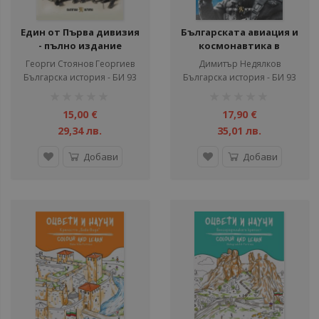
Един от Първа дивизия
Българската авиация и
- пълно издание
космонавтика в
епохата на Студената
Георги Стоянов Георгиев
Димитър Недялков
война
Българска история - БИ 93
Българска история - БИ 93
рейтинг:
рейтинг:
1%
1%
15,00 €
17,90 €
29,34 лв.
35,01 лв.
Добави
Добави