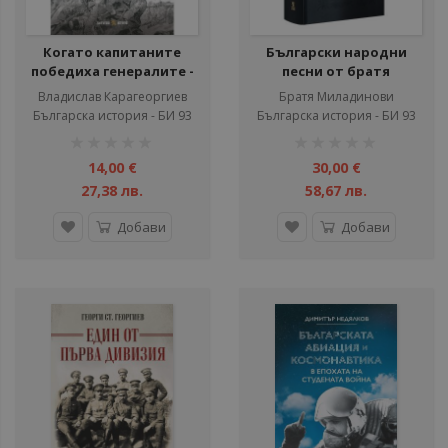
Когато капитаните
Български народни
победиха генералите -
песни от братя
Спомени от двете
Миладинови
Владислав Карагеоргиев
Братя Миладинови
страни на Сръбско-
Българска история - БИ 93
Българска история - БИ 93
българската война
рейтинг:
рейтинг:
1%
1%
14,00 €
30,00 €
27,38 лв.
58,67 лв.
Добави
Добави