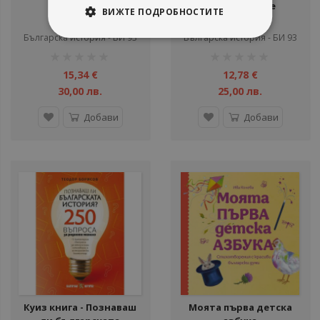
да знаете
ново издание
ВИЖТЕ ПОДРОБНОСТИТЕ
Валерия Фол
Анри Пози
Българска история - БИ 93
Българска история - БИ 93
рейтинг:
рейтинг:
1%
1%
15,34 €
12,78 €
30,00 лв.
25,00 лв.
Добави
Добави
Куиз книга - Познаваш
Моята първа детска