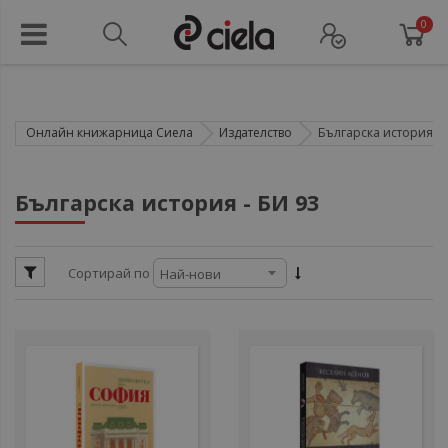
0
Онлайн книжарница Сиела
Издателство
Българска история - 
ули
Българска история - БИ 93
ули
ули
ул
Сортирай по
ули
ул
ул