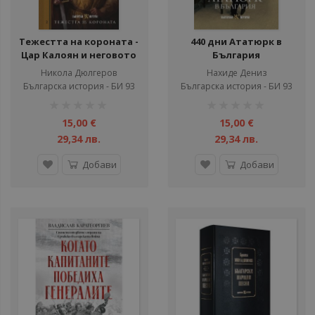
Тежестта на короната -
440 дни Ататюрк в
Цар Калоян и неговото
България
време
Никола Дюлгеров
Нахиде Дениз
Българска история - БИ 93
Българска история - БИ 93
рейтинг:
рейтинг:
1%
1%
15,00 €
15,00 €
29,34 лв.
29,34 лв.
Добави
Добави