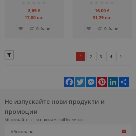
рейтинг:
рейтинг:
1%
1%
8,69 €
16,00 €
17,00 лв.
31,29 лв.
Добави
Добави
1
2
3
4
Facebook
Twitter
Messenger
Pinterest
LinkedIn
Sha
Не изпускайте нови продукти и
промоции
Абонирайте се за нашия e-mail бюлетин