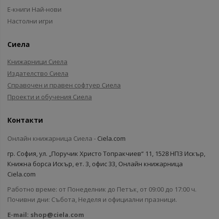
Е-книги Най-нови
Настолни игри
Сиела
Книжарници Сиела
Издателство Сиела
Справочен и правен софтуер Сиела
Проекти и обучения Сиела
Контакти
Онлайн книжарница Сиела -
Ciela.com
гр. София, ул. „Поручик Христо Топракчиев“ 11, 1528 НПЗ Искър,
Книжна борса Искър, ет. 3, офис 33, Онлайн книжарница
Ciela.com
Работно време: от Понеделник до Петък, от 09:00 до 17:00 ч.
Почивни дни: Събота, Неделя и официални празници.
E-mail:
shop@ciela.com