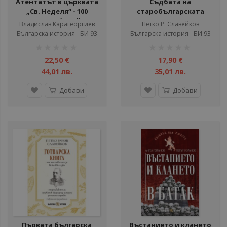
Атентатът в църквата
Съдбата на
„Св. Неделя“ - 100
старобългарската
години юбилейно
ръкописна книга през
Владислав Карагеоргиев
Петко Р. Славейков
издание
вековете
Българска история - БИ 93
Българска история - БИ 93
рейтинг:
рейтинг:
1%
1%
22,50 €
17,90 €
44,01 лв.
35,01 лв.
Добави
Добави
Първата българска
Въстанието и клането