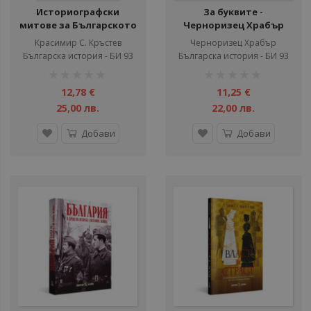
Историографски
За буквите -
митове за Българското
Черноризец Храбър
средновековие
Красимир С. Кръстев
Черноризец Храбър
Българска история - БИ 93
Българска история - БИ 93
рейтинг:
рейтинг:
1%
1%
12,78 €
11,25 €
25,00 лв.
22,00 лв.
Добави
Добави