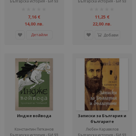
Българска история - БИ 93
Българска история - БИ 93
рейтинг:
рейтинг:
1%
1%
7,16 €
11,25 €
14,00 лв.
22,00 лв.
Детайли
Добави
Индже войвода
Записки за България и
българите
Константин Петканов
Любен Каравелов
Българска история - БИ 93
Българска история - БИ 93