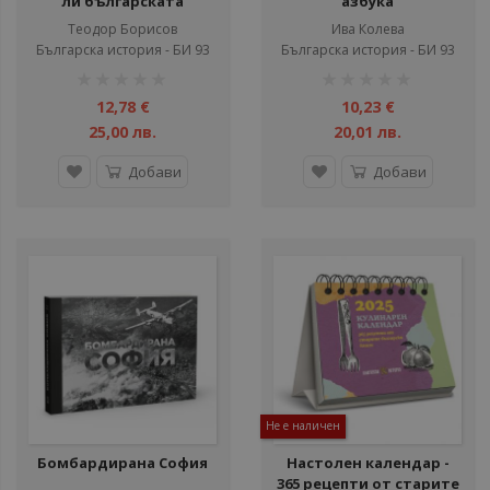
ли българската
азбука
история
Теодор Борисов
Ива Колева
Българска история - БИ 93
Българска история - БИ 93
рейтинг:
рейтинг:
1%
1%
12,78 €
10,23 €
25,00 лв.
20,01 лв.
Добави
Добави
Не е наличен
Бомбардирана София
Настолен календар -
365 рецепти от старите