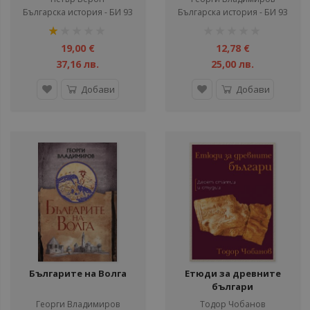
издание)
Българска история - БИ 93
Българска история - БИ 93
рейтинг:
рейтинг:
20%
1%
19,00 €
12,78 €
37,16 лв.
25,00 лв.
Добави
Добави
Българите на Волга
Етюди за древните
българи
Георги Владимиров
Тодор Чобанов