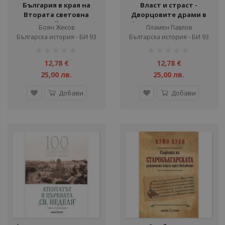
България в края на
Власт и страст -
Втората световна
Дворцовите драми в
война
българската история
Боян Жеков
Пламен Павлов
Българска история - БИ 93
Българска история - БИ 93
рейтинг:
рейтинг:
1%
1%
12,78 €
12,78 €
25,00 лв.
25,00 лв.
Добави
Добави