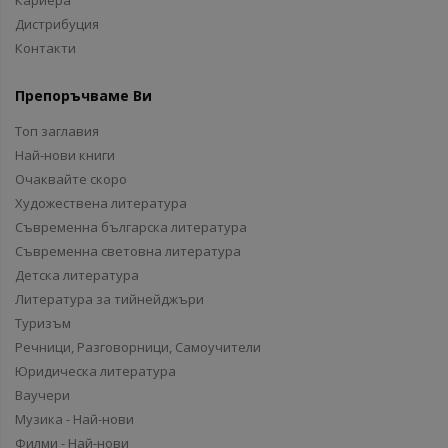
Кариера
Дистрибуция
Контакти
Препоръчваме Ви
Топ заглавия
Най-нови книги
Очаквайте скоро
Художествена литература
Съвременна българска литература
Съвременна световна литература
Детска литература
Литература за тийнейджъри
Туризъм
Речници, Разговорници, Самоучители
Юридическа литература
Ваучери
Музика - Най-нови
Филми - Най-нови