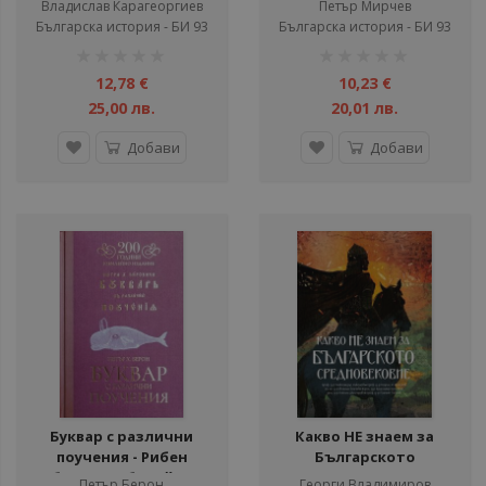
Владислав Карагеоргиев
Петър Мирчев
Българска история - БИ 93
Българска история - БИ 93
рейтинг:
рейтинг:
1%
1%
12,78 €
10,23 €
25,00 лв.
20,01 лв.
Добави
Добави
Буквар с различни
Какво НЕ знаем за
поучения - Рибен
Българското
буквар (юбилейно
средновековие
Петър Берон
Георги Владимиров