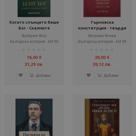
Когато слънцето беше
Търновска
Бог - Скалните
конституция - твърди
светилища на траките
корици
Валерия Фол
Веселин Янчев
Българска история - БИ 93
Българска история - БИ 93
рейтинг:
рейтинг:
1%
1%
16,00 €
20,00 €
31,29 лв.
39,12 лв.
Добави
Добави