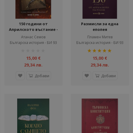
150 години от
Размисли за една
Априлското въстание -
епопея
150 герои разказват
Атанас Семов
Пламен Митев
Българска история - БИ 93
Българска история - БИ 93
рейтинг:
рейтинг:
1%
100%
15,00 €
15,00 €
29,34 лв.
29,34 лв.
Добави
Добави