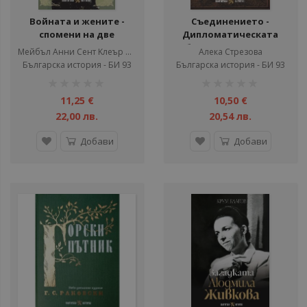
Войната и жените -
Съединението -
спомени на две
Дипломатическата
англичанки от
битка за България
Мейбъл Анни Сент Kлеър Стобарт
Алека Стрезова
Балканската война
Българска история - БИ 93
Българска история - БИ 93
рейтинг:
рейтинг:
1%
1%
11,25 €
10,50 €
22,00 лв.
20,54 лв.
Добави
Добави