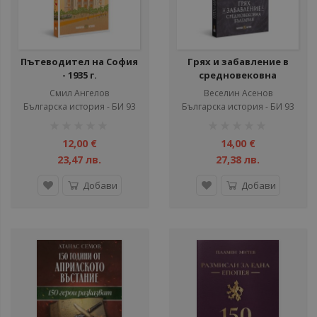
ул
ул
ул
Пътеводител на София
Грях и забавление в
- 1935 г.
средновековна
ул
България
Смил Ангелов
Веселин Асенов
ул
Българска история - БИ 93
Българска история - БИ 93
рейтинг:
рейтинг:
ул
1%
1%
12,00 €
14,00 €
ул
23,47 лв.
27,38 лв.
ул
Добави
Добави