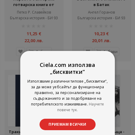
готварска книга от
в Батак
Петко Славейков
Петко Р. Славейков
Ангел Горанов
Българска история - БИ 93
Българска история - БИ 93
рейтинг:
рейтинг:
1%
1%
11,25 €
10,23 €
22,00 лв.
20,01 лв.
Добави
Добави
Ciela.com използва
„бисквитки“
Използваме различни типове „бисквитки“,
за да може уебсайтът да функционира
правилно, за персонализиране на
съдържанието и за подобряване на
потребителското изживяване.
Научете
повече тук.
ПРИЕМАМ ВСИЧКИ
Траките - Какво трябва
Войната се завръща -