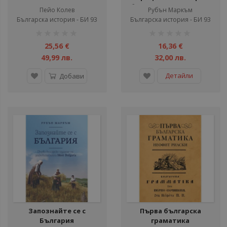
български книги - 2025
Пейо Колев
Рубън Маркъм
Българска история - БИ 93
Българска история - БИ 93
рейтинг:
рейтинг:
1%
1%
25,56 €
16,36 €
49,99 лв.
32,00 лв.
Детайли
Добави
Запознайте се с
Първа българска
България
граматика