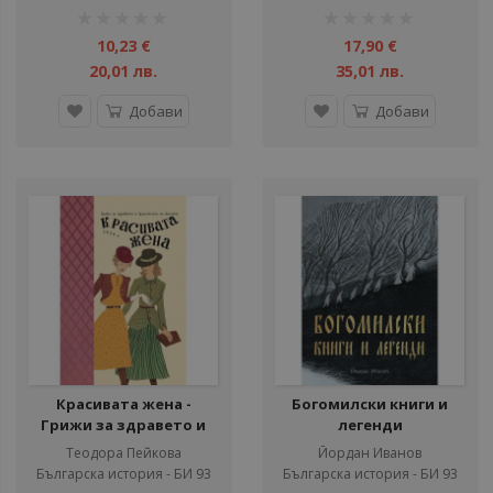
рейтинг:
рейтинг:
1%
1%
10,23 €
17,90 €
20,01 лв.
35,01 лв.
Добави
Добави
Красивата жена -
Богомилски книги и
Грижи за здравето и
легенди
красотата на жената
Теодора Пейкова
Йордан Иванов
(1938 г.)
Българска история - БИ 93
Българска история - БИ 93