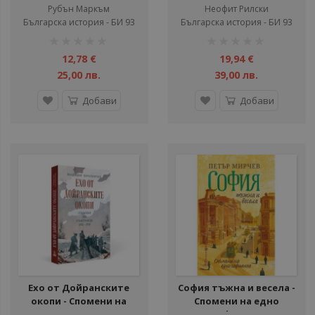
Рубън Маркъм
Неофит Рилски
Българска история - БИ 93
Българска история - БИ 93
рейтинг:
рейтинг:
1%
1%
12,78 €
19,94 €
25,00 лв.
39,00 лв.
Добави
Добави
Ехо от Дойранските
София тъжна и весела -
окопи - Спомени на
Спомени на едно
участници 1916 - 1918
софиянче