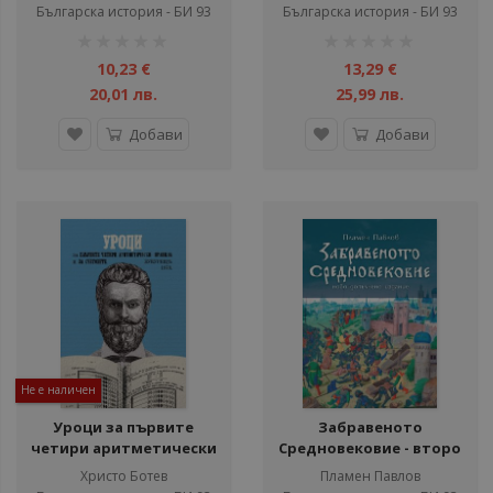
Българска история - БИ 93
Българска история - БИ 93
рейтинг:
рейтинг:
1%
1%
10,23 €
13,29 €
20,01 лв.
25,99 лв.
Добави
Добави
Не е наличен
Уроци за първите
Забравеното
четири аритметически
Средновековие - второ
правила и за счетовете
издание
Христо Ботев
Пламен Павлов