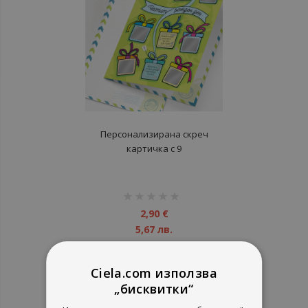
Персонализирана скреч
картичка с 9
предизвикателства за рожден
ден - Честит Рожден Ден
рейтинг:
1%
2,90 €
5,67 лв.
Ciela.com използва
„бисквитки“