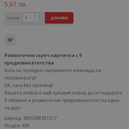
5,67 лв.
Кол-во
ДОБАВИ
Романтична скреч картичка с 9
предизвикателства
Кога за последно направихте изненада на
половинката?
Ей, така без причина!
Вашата любов е най-хубавия повод да си подарите
9 забавни и романтични предизвикателства един
на друг.
Баркод: 3805588381377
Модел: 430