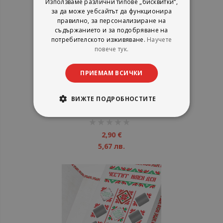
Използваме различни типове „бисквитки“,
за да може уебсайтът да функционира
правилно, за персонализиране на
съдържанието и за подобряване на
потребителското изживяване.
Научете
повече тук.
ПРИЕМАМ ВСИЧКИ
Празнична персонализирана
скреч картичка с 9 Коледни
предизвикателства - Весела
ВИЖТЕ ПОДРОБНОСТИТЕ
Коледа
рейтинг:
1%
2,90 €
5,67 лв.