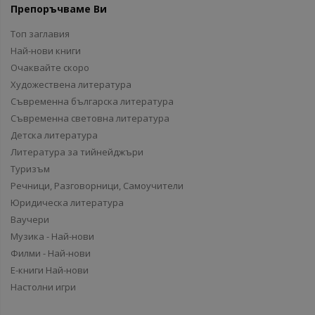
Препоръчваме Ви
Топ заглавия
Най-нови книги
Очаквайте скоро
Художествена литература
Съвременна българска литература
Съвременна световна литература
Детска литература
Литература за тийнейджъри
Туризъм
Речници, Разговорници, Самоучители
Юридическа литература
Ваучери
Музика - Най-нови
Филми - Най-нови
Е-книги Най-нови
Настолни игри