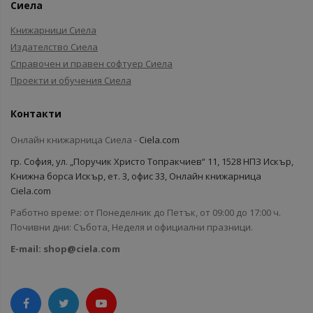
Сиела
Книжарници Сиела
Издателство Сиела
Справочен и правен софтуер Сиела
Проекти и обучения Сиела
Контакти
Онлайн книжарница Сиела -
Ciela.com
гр. София, ул. „Поручик Христо Топракчиев“ 11, 1528 НПЗ Искър,
Книжна борса Искър, ет. 3, офис 33, Онлайн книжарница
Ciela.com
Работно време: от Понеделник до Петък, от 09:00 до 17:00 ч.
Почивни дни: Събота, Неделя и официални празници.
E-mail:
shop@ciela.com