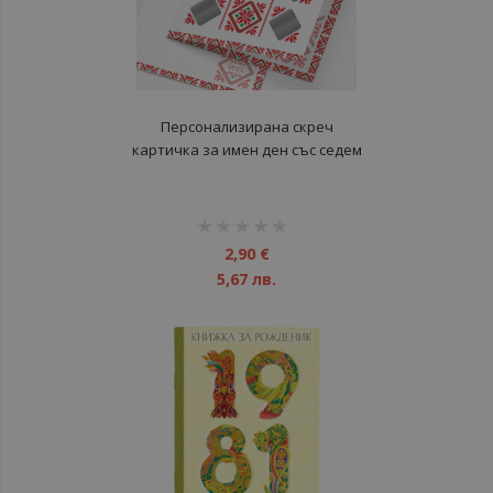
Персонализирана скреч
картичка за имен ден със седем
предизвикателства скрити в
шевици - Честит имен ден
рейтинг:
1%
2,90 €
5,67 лв.