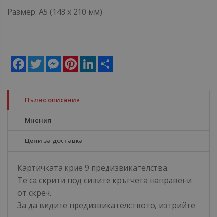
Размер: А5 (148 x 210 мм)
Facebook
Twitter
Messenger
Pinterest
LinkedIn
Share
Пълно описание
Мнения
Цени за доставка
Картичката крие 9 предизвикателства.
Те са скрити под сивите кръгчета направени
от скреч.
За да видите предизвикателството, изтрийте