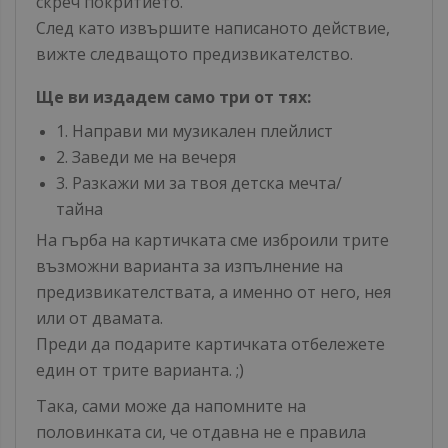
скреч покритието.
След като извършите написаното действие,
вижте следващото предизвикателство.
Ще ви издадем само три от тях:
1. Направи ми музикален плейлист
2. Заведи ме на вечеря
3. Разкажи ми за твоя детска мечта/
тайна
На гърба на картичката сме изброили трите
възможни варианта за изпълнение на
предизвикателствата, а именно от него, нея
или от двамата.
Преди да подарите картичката отбележете
един от трите варианта. ;)
Така, сами може да напомните на
половинката си, че отдавна не е правила