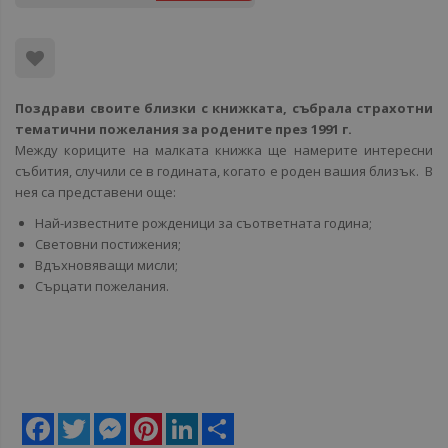
Поздрави своите близки с книжката, събрала страхотни
тематични пожелания за родените през 1991 г.
Между кориците на малката книжка ще намерите интересни
събития, случили се в годината, когато е роден вашия близък. В
нея са представени още:
Най-известните рожденици за съответната година;
Световни постижения;
Вдъхновяващи мисли;
Сърцати пожелания.
Facebook
Twitter
Messenger
Pinterest
LinkedIn
Share