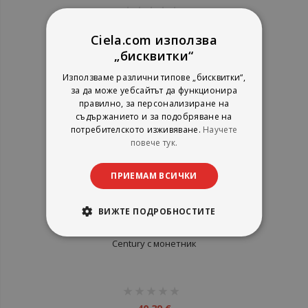
рейтинг:
1%
4,06 €
Ciela.com използва
7,94 лв.
„бисквитки“
Използваме различни типове „бисквитки“,
за да може уебсайтът да функционира
правилно, за персонализиране на
съдържанието и за подобряване на
потребителското изживяване.
Научете
повече тук.
ПРИЕМАМ ВСИЧКИ
ВИЖТЕ ПОДРОБНОСТИТЕ
Mъжки портфейл Cross Classic
Century с монетник
рейтинг:
1%