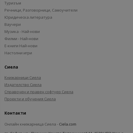
Туризъм
Речници, Разговорници, Самоучители
Юридическа литература
Ваучери
Музика - Най-нови
Филми - Най-нови
Е-книги Най-нови
Настолни игри
Сиела
Книжарници Сиела
Издателство Сиела
Справочен и правен софтуер Сиела
Проекти и обучения Сиела
Контакти
Онлайн книжарница Сиела -
Ciela.com