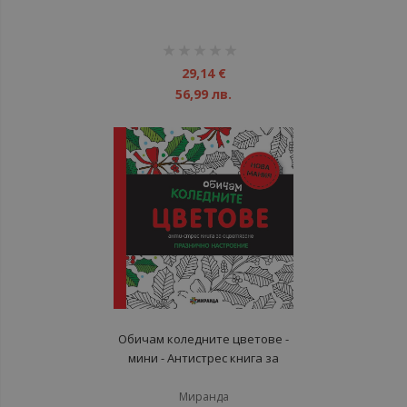
рейтинг:
1%
29,14 €
56,99 лв.
Обичам коледните цветове -
мини - Антистрес книга за
оцветяване - Празнично
настроение
Миранда