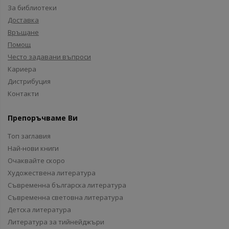
За библиотеки
Доставка
Връщане
Помощ
Често задавани въпроси
Кариера
Дистрибуция
Контакти
Препоръчваме Ви
Топ заглавия
Най-нови книги
Очаквайте скоро
Художествена литература
Съвременна българска литература
Съвременна световна литература
Детска литература
Литература за тийнейджъри