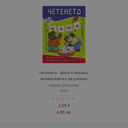
Четенето - Докато играеш,
можеш всичко да узнаеш
Мария Златанова
Фют
рейтинг:
1%
2,55 €
4,99 лв.