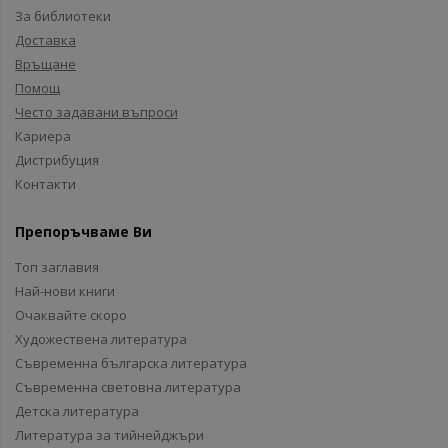
За библиотеки
Доставка
Връщане
Помощ
Често задавани въпроси
Кариера
Дистрибуция
Контакти
Препоръчваме Ви
Топ заглавия
Най-нови книги
Очаквайте скоро
Художествена литература
Съвременна българска литература
Съвременна световна литература
Детска литература
Литература за тийнейджъри