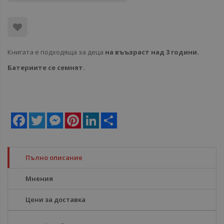
Книгата е подходяща за деца
на въъзраст над 3 години.
Батериите се семнят.
Facebook
Twitter
Messenger
Pinterest
LinkedIn
Share
Пълно описание
Мнения
Цени за доставка