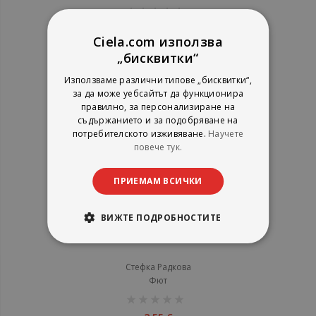
рейтинг:
1%
2,55 €
Ciela.com използва
4,99 лв.
„бисквитки“
Използваме различни типове „бисквитки“,
за да може уебсайтът да функционира
правилно, за персонализиране на
съдържанието и за подобряване на
потребителското изживяване.
Научете
повече тук.
ПРИЕМАМ ВСИЧКИ
ВИЖТЕ ПОДРОБНОСТИТЕ
Смятането
Стефка Радкова
Фют
рейтинг:
1%