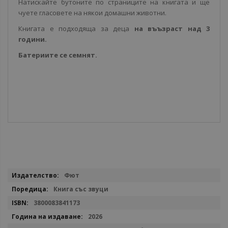
Натискайте бутоните по страниците на книгата и ще
чуете гласовете на някои домашни животни.
Книгата е подходяща за деца
на въъзраст над 3
години.
Батериите се семнят.
Повече
Фют
информация
Книга със звуци
3800083841173
2026