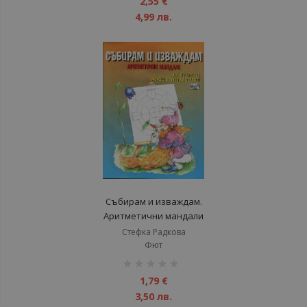
2,55 €
4,99 лв.
Събирам и изваждам.
Аритметични мандали
Стефка Радкова
Фют
рейтинг:
1%
1,79 €
3,50 лв.