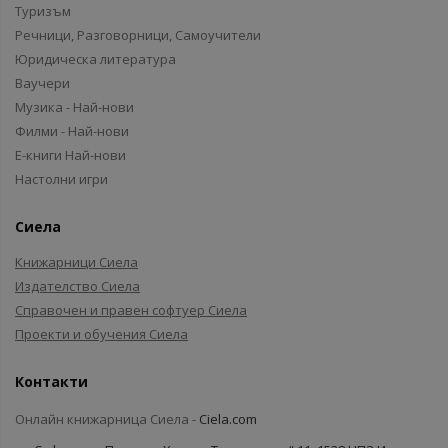
Туризъм
Речници, Разговорници, Самоучители
Юридическа литература
Ваучери
Музика - Най-нови
Филми - Най-нови
Е-книги Най-нови
Настолни игри
Сиела
Книжарници Сиела
Издателство Сиела
Справочен и правен софтуер Сиела
Проекти и обучения Сиела
Контакти
Онлайн книжарница Сиела -
Ciela.com