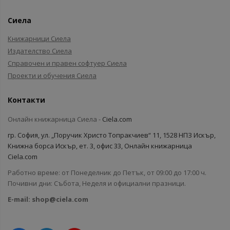
Сиела
Книжарници Сиела
Издателство Сиела
Справочен и правен софтуер Сиела
Проекти и обучения Сиела
Контакти
Онлайн книжарница Сиела -
Ciela.com
гр. София, ул. „Поручик Христо Топракчиев“ 11, 1528 НПЗ Искър,
Книжна борса Искър, ет. 3, офис 33, Онлайн книжарница
Ciela.com
Работно време: от Понеделник до Петък, от 09:00 до 17:00 ч.
Почивни дни: Събота, Неделя и официални празници.
E-mail:
shop@ciela.com