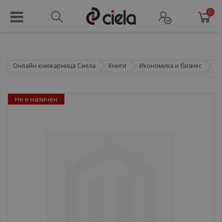
0
Онлайн книжарница Сиела
Книги
Икономика и бизнес
Ф
Не е наличен