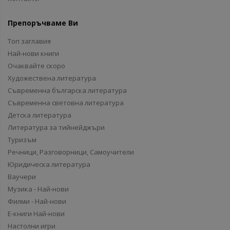
Препоръчваме Ви
Топ заглавия
Най-нови книги
Очаквайте скоро
Художествена литература
Съвременна българска литература
Съвременна световна литература
Детска литература
Литература за тийнейджъри
Туризъм
Речници, Разговорници, Самоучители
Юридическа литература
Ваучери
Музика - Най-нови
Филми - Най-нови
Е-книги Най-нови
Настолни игри