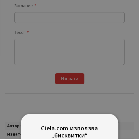
Заглавие
Текст
Изпрати
Повече
Витали Таджер
Ciela.com използва
информация
Труд и право
„бисквитки“