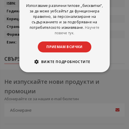
954-608-023-3
Използваме различни типове „бисквитки“,
за да може уебсайтът да функционира
1997
правилно, за персонализиране на
Меки корици
съдържанието и за подобряване на
224
потребителското изживяване.
Научете
повече тук.
20/14
Български
ПРИЕМАМ ВСИЧКИ
СВЪРЗАНИ ПРОДУКТИ
ВИЖТЕ ПОДРОБНОСТИТЕ
Не изпускайте нови продукти и
промоции
Абонирайте се за нашия e-mail бюлетин