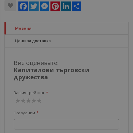
Facebook
Twitter
Messenger
Pinterest
LinkedIn
Share
Мнения
Цени за доставка
Вие оценявате:
Капиталови търговски
дружества
Вашият рейтинг
1
2
3
4
5
Псевдоним
звезда
звезди
звезди
звезди
звезди