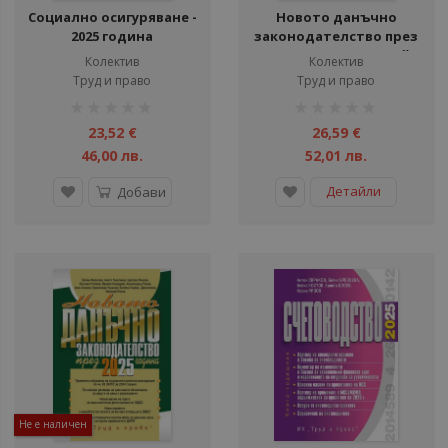
Социално осигуряване -
Новото данъчно
2025 година
законодателство през
2025 г. + достъп до сайт
Колектив
Колектив
Труд и право
Труд и право
рейтинг:
рейтинг:
1%
1%
23,52 €
26,59 €
46,00 лв.
52,01 лв.
Детайли
Добави
Не е наличен