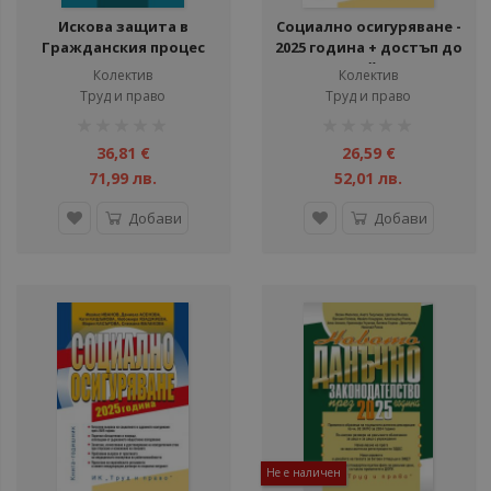
Искова защита в
Социално осигуряване -
Гражданския процес
2025 година + достъп до
сайт
Колектив
Колектив
Труд и право
Труд и право
рейтинг:
рейтинг:
1%
1%
36,81 €
26,59 €
71,99 лв.
52,01 лв.
Добави
Добави
Не е наличен