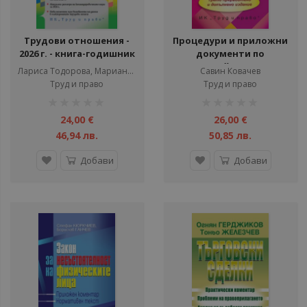
Трудови отношения -
Процедури и приложни
2026 г. - книга-годишник
документи по
устройство на
Лариса Тодорова, Мариана Василева, Теодора Дичева
Савин Ковачев
територията и
Труд и право
Труд и право
строителството - 3.
рейтинг:
рейтинг:
преработено и
1%
1%
допълнено издание
24,00 €
26,00 €
46,94 лв.
50,85 лв.
Добави
Добави