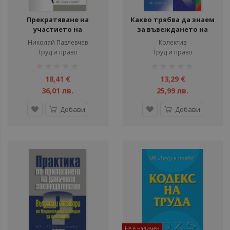
Прекратяване на
Какво трябва да знаем
участието на
за въвеждането на
длъжника в търговски
еврото в България
Николай Павлевчев
Колектив
дружества поради
Труд и право
Труд и право
несъстоятелност
рейтинг:
рейтинг:
1%
1%
18,41 €
13,29 €
36,01 лв.
25,99 лв.
Добави
Добави
Не е наличен