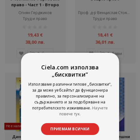
право - Част 1 - Второ
преработено и
Огнян Герджиков
Проф. д-р Венцислав Стоянов
допълнено издание
Труд и право
Труд и право
рейтинг:
рейтинг:
1%
1%
19,43 €
18,41 €
38,00 лв.
36,01 лв.
Добави
Добави
Ciela.com използва
„бисквитки“
Използваме различни типове „бисквитки“,
за да може уебсайтът да функционира
правилно, за персонализиране на
съдържанието и за подобряване на
потребителското изживяване.
Научете
повече тук.
Не е наличен
ПРИЕМАМ ВСИЧКИ
Данъчно облагане и
Процедури, вътрешни