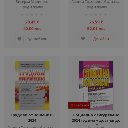
Бисерка Маринова
Лариса Тодорова, Мариана Василева, Теодора Дичева
Труд и право
Труд и право
рейтинг:
рейтинг:
1%
1%
20,45 €
26,59 €
40,00 лв.
52,01 лв.
Детайли
Добави
Не е наличен
Трудови отношения -
Социално осигуряване
2024
2024 година + достъп до
сайт
Лариса Тодорова, Мариана Василева, Теодора Дичева
Колектив