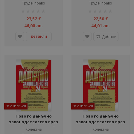
Труд и право
Труд и право
рейтинг:
рейтинг:
1%
1%
23,52 €
22,50 €
46,00 лв.
44,01 лв.
Детайли
Добави
Не е наличен
Не е наличен
Новото данъчно
Новото данъчно
законодателство през
законодателство през
2024 г. + достъп до сайт
2024 г.
Колектив
Колектив