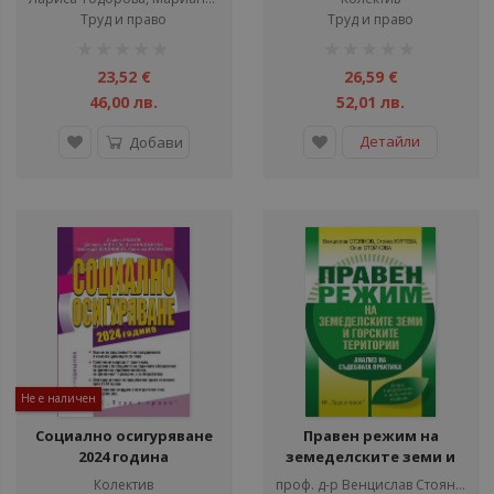
Труд и право
Труд и право
рейтинг:
рейтинг:
1%
1%
23,52 €
26,59 €
46,00 лв.
52,01 лв.
Детайли
Добави
Не е наличен
Социално осигуряване
Правен режим на
2024 година
земеделските земи и
горските територии
Колектив
проф. д-р Венцислав Стоянов, Стойка Куртева, Юлия Стойкова