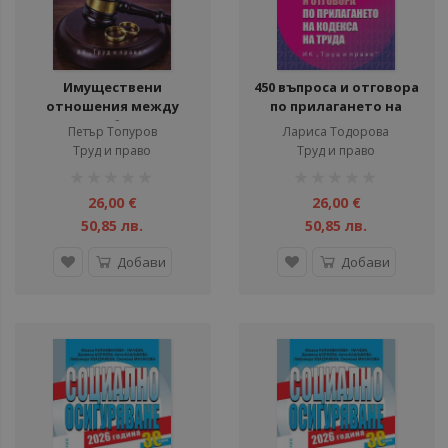
ули
ули
Имуществени
450 въпроса и отговора
отношения между
по прилагането на
ули
съпрузи в брак и във
Кодекса на труда
Петър Топуров
Лариса Тодорова
фактическо
Труд и право
Труд и право
съжителство
рейтинг:
рейтинг:
ул
1%
1%
26,00 €
26,00 €
ул
50,85 лв.
50,85 лв.
ул
Добави
Добави
ул
ули
ул