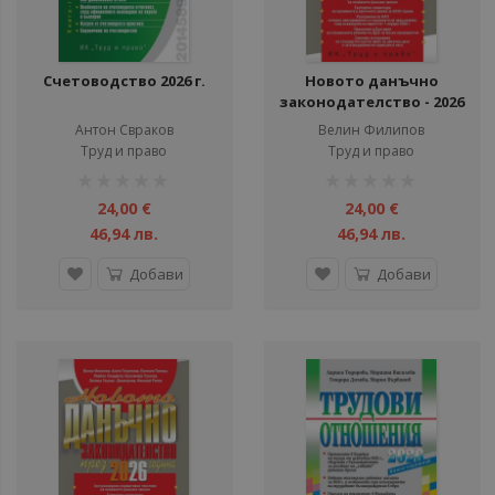
Счетоводство 2026 г.
Новото данъчно
законодателство - 2026
година
Антон Свраков
Велин Филипов
Труд и право
Труд и право
рейтинг:
рейтинг:
1%
1%
24,00 €
24,00 €
46,94 лв.
46,94 лв.
Добави
Добави