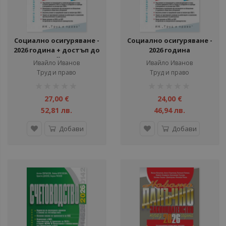
Социално осигуряване -
Социално осигуряване -
2026 година + достъп до
2026 година
сайт
Ивайло Иванов
Ивайло Иванов
Труд и право
Труд и право
рейтинг:
рейтинг:
1%
1%
27,00 €
24,00 €
52,81 лв.
46,94 лв.
Добави
Добави