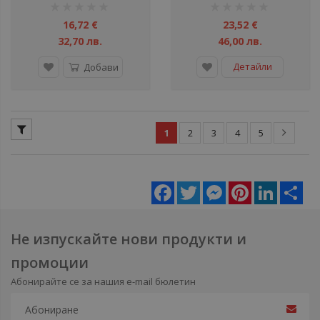
рейтинг:
рейтинг:
безопасни условия на
1%
1%
труд
16,72 €
23,52 €
32,70 лв.
46,00 лв.
Детайли
Добави
1
2
3
4
5
Facebook
Twitter
Messenger
Pinterest
LinkedIn
Sha
Не изпускайте нови продукти и
промоции
Абонирайте се за нашия e-mail бюлетин