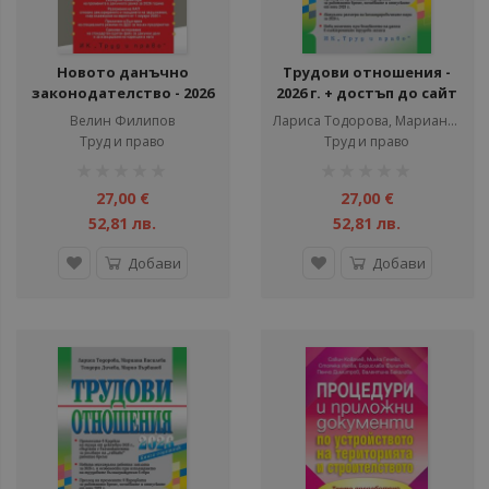
Новото данъчно
Трудови отношения -
законодателство - 2026
2026 г. + достъп до сайт
година + достъп до
Велин Филипов
Лариса Тодорова, Мариана Василева, Теодора Дичева
сайт
Труд и право
Труд и право
рейтинг:
рейтинг:
1%
1%
27,00 €
27,00 €
52,81 лв.
52,81 лв.
Добави
Добави