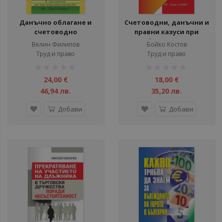
Данъчно облагане и
Счетоводни, данъчни и
счетоводно
правни казуси при
приключване на 2025 г.
преобразуването на
Велин Филипов
Бойко Костов
търговски дружества
Труд и право
Труд и право
рейтинг:
рейтинг:
1%
1%
24,00 €
18,00 €
46,94 лв.
35,20 лв.
Добави
Добави