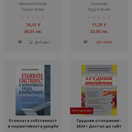
до Я
Евгения Попова
Колектив
Труд и право
Труд и право
рейтинг:
рейтинг:
1%
1%
18,41 €
11,25 €
36,01 лв.
22,00 лв.
Детайли
Добави
Не е наличен
Етажната собственост
Трудови отношения -
в нормативната уредба
2024 + Достъп до сайт
и в практиката