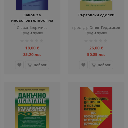
Закон за
Търговски сделки
несъстоятелност на
физическите лица
Стефан Кюркчиев
проф. д-р Огнян Герджиков
Труд и право
Труд и право
рейтинг:
рейтинг:
1%
1%
18,00 €
26,00 €
35,20 лв.
50,85 лв.
Добави
Добави