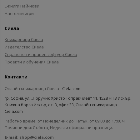
Е-книги Най-нови
Настолни игри
Сиела
Книжарници Сиела
Издателство Сиела
Справочен и правен софтуер Сиела
Проекти и обучения Сиела
Контакти
Онлайн книжарница Сиела -
Ciela.com
гр. София, ул. „Поручик Христо Топракчиев“ 11, 1528 НПЗ Искър,
Книжна борса Искър, ет. 3, офис 33, Онлайн книжарница
Ciela.com
Работно време: от Понеделник до Петък, от 09:00 до 17:00 ч.
Почивни дни: Събота, Неделя и официални празници.
E-mail:
shop@ciela.com