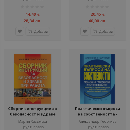
рейтинг:
рейтинг:
1%
1%
14,49 €
20,45 €
28,34 лв.
40,00 лв.
Добави
Добави
Сборник инструкции за
Практически въпроси
безопасност и здраве
на собствеността -
при работа
Четвърто преработено
Мария Хасъмска
Александър Георгиев
и допълнено издание
Труд и право
Труд и право