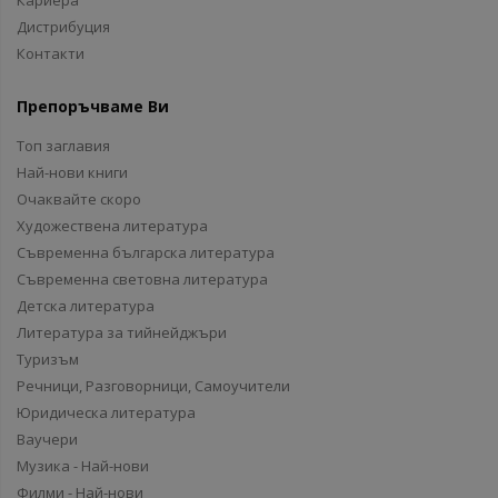
Кариера
Дистрибуция
Контакти
Препоръчваме Ви
Топ заглавия
Най-нови книги
Очаквайте скоро
Художествена литература
Съвременна българска литература
Съвременна световна литература
Детска литература
Литература за тийнейджъри
Туризъм
Речници, Разговорници, Самоучители
Юридическа литература
Ваучери
Музика - Най-нови
Филми - Най-нови