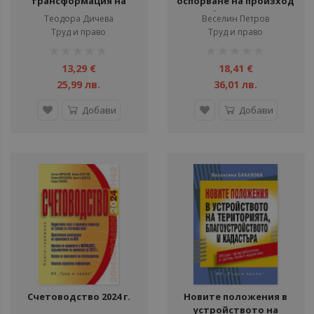
трансформация на
оспорване на произход
трудовите книжки
по българското
Теодора Дичева
Веселин Петров
семейно право
Труд и право
Труд и право
рейтинг:
рейтинг:
1%
1%
13,29 €
18,41 €
25,99 лв.
36,01 лв.
Добави
Добави
Счетоводство 2024 г.
Новите положения в
устройството на