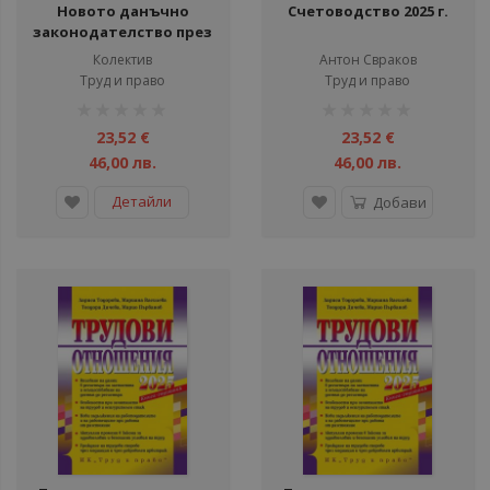
Новото данъчно
Счетоводство 2025 г.
законодателство през
2025 г.
Колектив
Антон Свраков
Труд и право
Труд и право
рейтинг:
рейтинг:
1%
1%
23,52 €
23,52 €
46,00 лв.
46,00 лв.
Детайли
Добави