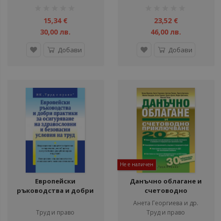
рейтинг:
рейтинг:
1%
1%
15,34 €
23,52 €
30,00 лв.
46,00 лв.
Добави
Добави
Не е наличен
Европейски
Данъчно облагане и
ръководства и добри
счетоводно
практики за
приключване на 2023 г.
Анета Георгиева и др.
осигуряване на
Труд и право
Труд и право
здравословни и