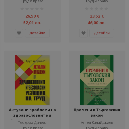
Труд и право
Труд и право
рейтинг:
рейтинг:
1%
1%
26,59 €
23,52 €
52,01 лв.
46,00 лв.
Детайли
Детайли
Актуални проблеми на
Промени в Търговския
здравословните и
закон
безопасни условия на
Теодора Дичева
Ангел Калайджиев
труд
Труд и право
Труд и право