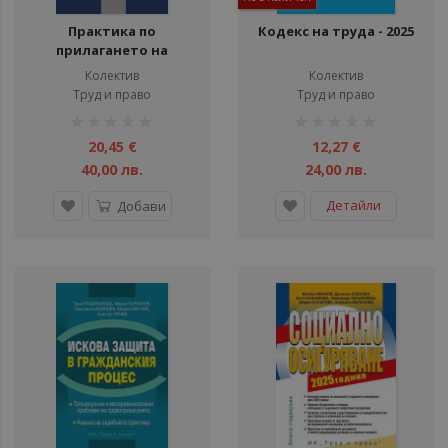
Практика по
Кодекс на труда - 2025
прилагането на
данъчното
Колектив
Колектив
законодателство
Труд и право
Труд и право
рейтинг:
рейтинг:
1%
1%
20,45 €
12,27 €
40,00 лв.
24,00 лв.
Детайли
Добави