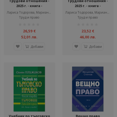
Трудови отношения -
Трудови отношения -
2025 г. - книга -
2025 г. - книга -
годишник +достъп до
годишник
Лариса Тодорова, Мариана Василева, Теодора Дичева
Лариса Тодорова, Мариана Василева, Теодора Дичева
сайт
Труд и право
Труд и право
рейтинг:
рейтинг:
1%
1%
26,59 €
23,52 €
52,01 лв.
46,00 лв.
Добави
Добави
Учебник по търговско
Вещно право