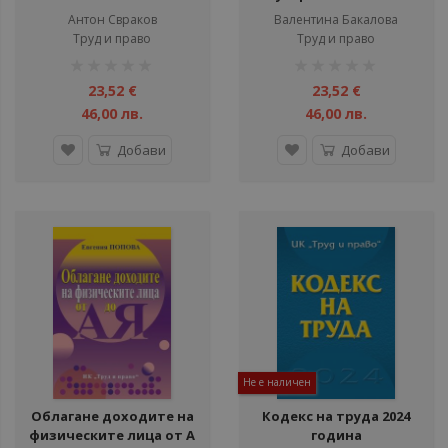
територията,
Антон Свраков
Валентина Бакалова
благоустройството и
Труд и право
Труд и право
кадастъра - Второ
рейтинг:
рейтинг:
преработено и
1%
1%
допълнено издание
23,52 €
23,52 €
46,00 лв.
46,00 лв.
Добави
Добави
Не е наличен
Облагане доходите на
Кодекс на труда 2024
физическите лица от А
година