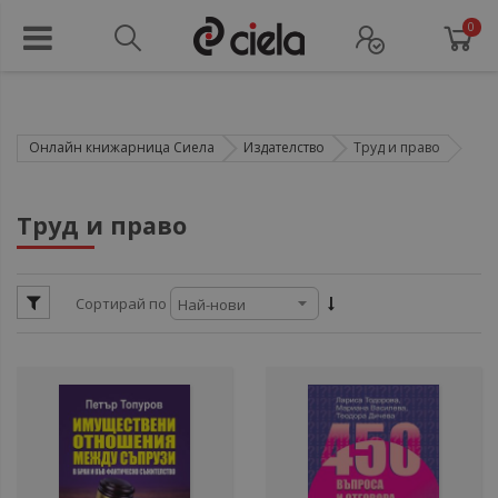
0
Онлайн книжарница Сиела
Издателство
Труд и право
ули
Труд и право
ули
ули
ули
Сортирай по
ул
ули
ули