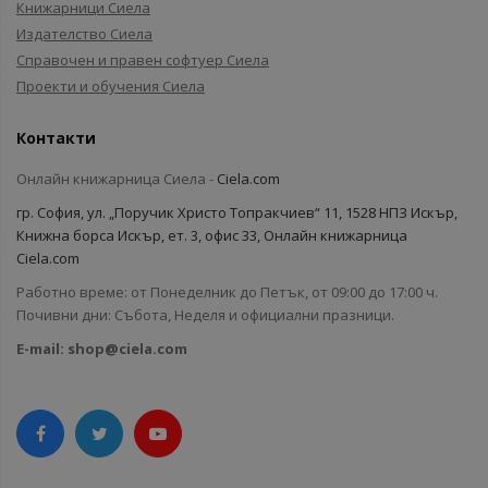
Книжарници Сиела
Издателство Сиела
Справочен и правен софтуер Сиела
Проекти и обучения Сиела
Контакти
Онлайн книжарница Сиела -
Ciela.com
гр. София, ул. „Поручик Христо Топракчиев“ 11, 1528 НПЗ Искър,
Книжна борса Искър, ет. 3, офис 33, Онлайн книжарница
Ciela.com
Работно време: от Понеделник до Петък, от 09:00 до 17:00 ч.
Почивни дни: Събота, Неделя и официални празници.
E-mail:
shop@ciela.com