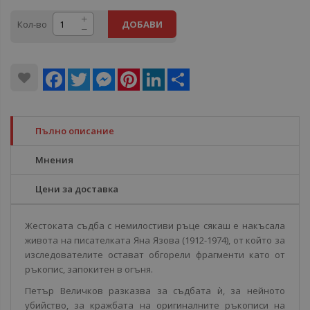
Кол-во
ДОБАВИ
Facebook
Twitter
Messenger
Pinterest
LinkedIn
Share
Пълно описание
Мнения
Цени за доставка
Жестоката съдба с немилостиви ръце сякаш е накъсала
живота на писателката Яна Язова (1912-1974), от който за
изследователите остават обгорели фрагменти като от
ръкопис, запокитен в огъня.
Петър Величков разказва за съдбата ѝ, за нейното
убийство, за кражбата на оригиналните ръкописи на