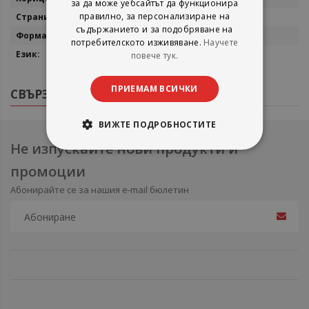
за да може уебсайтът да функционира
правилно, за персонализиране на
248 + 24 страници снимков материал
съдържанието и за подобряване на
13x20
потребителското изживяване.
Научете
български
повече тук.
ПРИЕМАМ ВСИЧКИ
СВЪРЗАНИ ПРОДУКТИ
ВИЖТЕ ПОДРОБНОСТИТЕ
Не изпускайте нови продукти и
промоции
Абонирайте се за нашия e-mail бюлетин