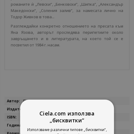
романите ѝ „Левски“, „Бенковски“, „Шипка“, „Александър
Македонски“, „Соления залив“, за намесата лично на
Тодор Живков в това...
Разглеждайки конкретно отношението на пресата към
Яна Язова, авторът проследява перипетиите около
завръщането и в литературата, на което той се е
посветил от 1984 г. насам.
Повече
Петър Величков
информация
Изток - Запад
Ciela.com използва
9786190115885
„бисквитки“
2025
Използваме различни типове „бисквитки“,
мека