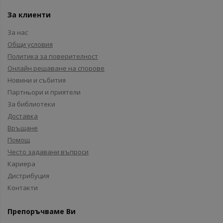
За клиенти
За нас
Общи условия
Политика за поверителност
Онлайн решаване на спорове
Новини и събития
Партньори и приятели
За библиотеки
Доставка
Връщане
Помощ
Често задавани въпроси
Кариера
Дистрибуция
Контакти
Препоръчваме Ви