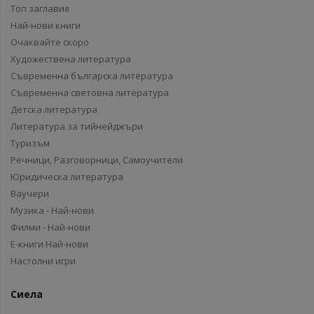
Топ заглавия
Най-нови книги
Очаквайте скоро
Художествена литература
Съвременна българска литература
Съвременна световна литература
Детска литература
Литература за тийнейджъри
Туризъм
Речници, Разговорници, Самоучители
Юридическа литература
Ваучери
Музика - Най-нови
Филми - Най-нови
Е-книги Най-нови
Настолни игри
Сиела