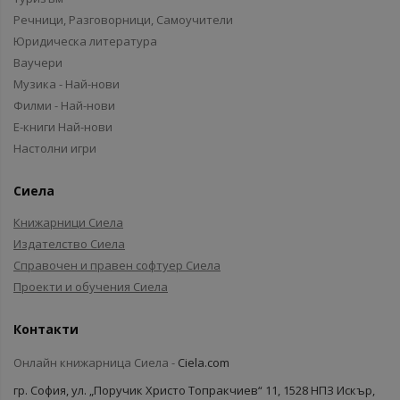
Речници, Разговорници, Самоучители
Юридическа литература
Ваучери
Музика - Най-нови
Филми - Най-нови
Е-книги Най-нови
Настолни игри
Сиела
Книжарници Сиела
Издателство Сиела
Справочен и правен софтуер Сиела
Проекти и обучения Сиела
Контакти
Онлайн книжарница Сиела -
Ciela.com
гр. София, ул. „Поручик Христо Топракчиев“ 11, 1528 НПЗ Искър,