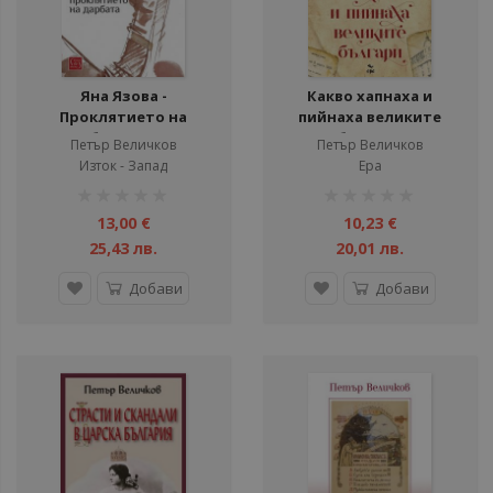
ули
ули
ули
Яна Язова -
Какво хапнаха и
Проклятието на
пийнаха великите
дарбата - трето
българи
Петър Величков
Петър Величков
издание
Изток - Запад
Ера
рейтинг:
рейтинг:
1%
1%
13,00 €
10,23 €
25,43 лв.
20,01 лв.
Добави
Добави