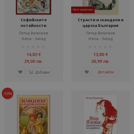
Не е наличен
Софийските
Страсти и скандали в
потайности
царска България
Петър Величков
Петър Величков
Изток - Запад
Изток - Запад
рейтинг:
рейтинг:
1%
1%
14,83 €
13,80 €
29,00 лв.
26,99 лв.
Детайли
Добави
-50%