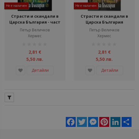
Не е наличен
Не е наличен
Страсти и скандали в
Страсти и скандали в
Царска България - част
Царска България
2
Петър Величков
Петър Величков
Хермес
Хермес
рейтинг:
рейтинг:
1%
1%
2,81 €
2,81 €
5,50 лв.
5,50 лв.
Детайли
Детайли
Facebook
Twitter
Messenger
Pinterest
LinkedIn
Sha