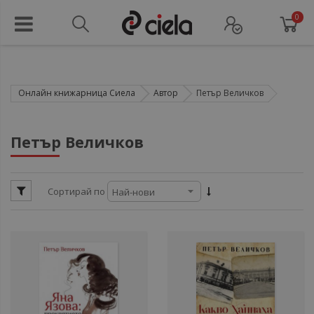
0
Онлайн книжарница Сиела
Автор
Петър Величков
ули
Петър Величков
ули
ул
Сортирай по
ули
ули
ул
ули