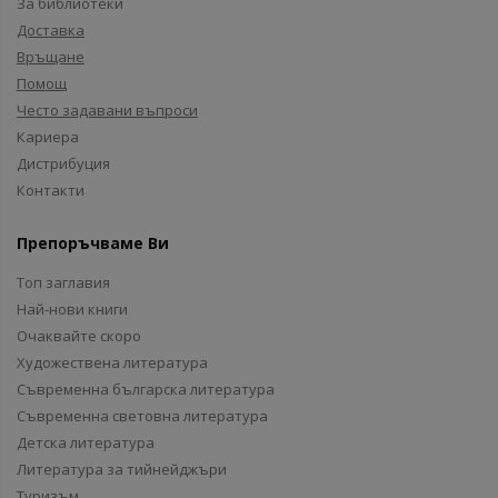
За библиотеки
Доставка
Връщане
Помощ
Често задавани въпроси
Кариера
Дистрибуция
Контакти
Препоръчваме Ви
Топ заглавия
Най-нови книги
Очаквайте скоро
Художествена литература
Съвременна българска литература
Съвременна световна литература
Детска литература
Литература за тийнейджъри
Туризъм