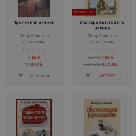
Не е наличен
Прототипи и герои
Българинът: голата
истина
Петър Величков
Петър Величков
Изток-Запад
Изток - Запад
рейтинг:
рейтинг:
1%
1%
7,62 €
9,71 €
4,86 €
14,90 лв.
18,99 лв.
9,51 лв.
Детайли
Добави