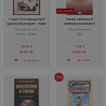
Не е наличен
Страсти и скандали в
Какво хапнаха и
царска България - Ново
пийнаха великите
издание
българи
Петър Величков
Петър Величков
Изток - Запад
Ера
рейтинг:
рейтинг:
1%
1%
20,40 €
7,16 €
39,90 лв.
14,00 лв.
Детайли
Добави
-50%