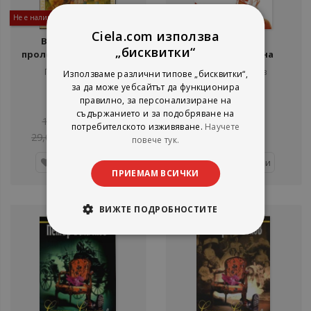
Не е наличен
Ciela.com използва
Великденски и
Яна Язова -
„бисквитки“
пролетни картички от
Проклятието на
Третото българско
дарбата - ново издание
Петър Величков
Петър Величков
Използваме различни типове „бисквитки“,
царство
Изток - Запад
Изток - Запад
за да може уебсайтът да функционира
рейтинг:
рейтинг:
правилно, за персонализиране на
съдържанието и за подобряване на
1%
100%
14,83 €
7,41 €
10,23 €
потребителското изживяване.
Научете
29,00 лв.
14,49 лв.
20,01 лв.
повече тук.
Детайли
Добави
ПРИЕМАМ ВСИЧКИ
ВИЖТЕ ПОДРОБНОСТИТЕ