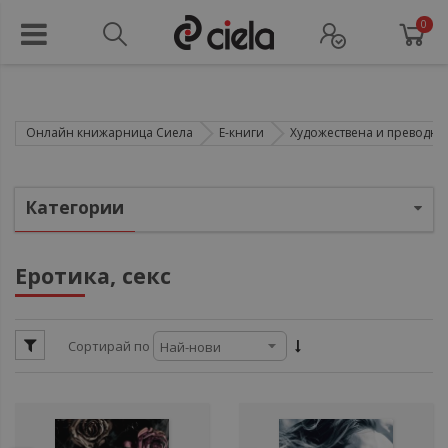
0
Онлайн книжарница Сиела
Е-книги
Художествена и преводна 
ули
Категории
ули
ули
Еротика, секс
ули
ули
Сортирай по
ули
ул