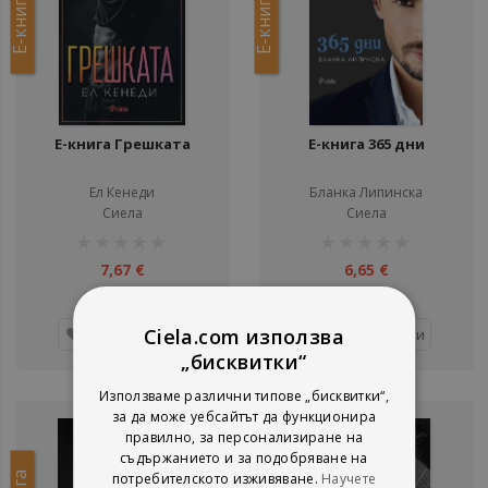
Е-книга
Е-книга
Е-книга Грешката
Е-книга 365 дни
Ел Кенеди
Бланка Липинска
Сиела
Сиела
рейтинг:
рейтинг:
1%
1%
7,67 €
6,65 €
15,00 лв.
13,01 лв.
Ciela.com използва
Добави
Добави
„бисквитки“
Използваме различни типове „бисквитки“,
за да може уебсайтът да функционира
правилно, за персонализиране на
съдържанието и за подобряване на
потребителското изживяване.
Научете