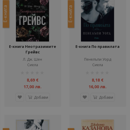
ул
Е-книга
Е-книга
ули
ули
ули
ули
Е-книга Неотразимите
Е-книга По правилата
ули
Грейвс
Л. Дж. Шен
Пенелъпи Уорд
Сиела
Сиела
ули
рейтинг:
рейтинг:
ули
1%
1%
8,69 €
8,18 €
17,00 лв.
16,00 лв.
Добави
Добави