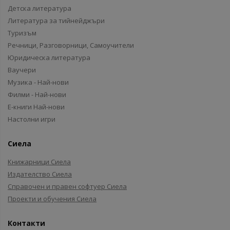
Детска литература
Литература за тийнейджъри
Туризъм
Речници, Разговорници, Самоучители
Юридическа литература
Ваучери
Музика - Най-нови
Филми - Най-нови
Е-книги Най-нови
Настолни игри
Сиела
Книжарници Сиела
Издателство Сиела
Справочен и правен софтуер Сиела
Проекти и обучения Сиела
Контакти