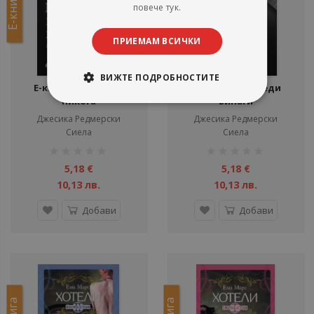
Е-книга
Е-книга
повече тук.
ПРИЕМАМ ВСИЧКИ
ВИЖТЕ ПОДРОБНОСТИТЕ
Е-книга Миг преди
Е-книга Миг преди
никога
винаги
Джесика Редмерски
Джесика Редмерски
Сиела
Сиела
рейтинг:
рейтинг:
1%
1%
5,18 €
5,18 €
10,13 лв.
10,13 лв.
Добави
Добави