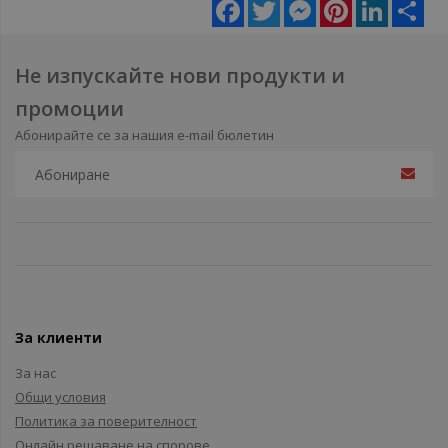
Facebook
Twitter
Messenger
Pinterest
LinkedIn
Sha
Не изпускайте нови продукти и
промоции
Абонирайте се за нашия e-mail бюлетин
За клиенти
За нас
Общи условия
Политика за поверителност
Онлайн решаване на спорове