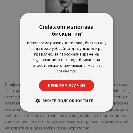
Ciela.com използва
„бисквитки“
Използваме различни типове „бисквитки“,
за да може уебсайтът да функционира
правилно, за персонализиране на
За Автора
съдържанието и за подобряване на
потребителското изживяване.
Научете
повече тук.
Стефан Цвайг
-
Стефан Цвайг
(1881–1942), спечелил световна слава като един
ПРИЕМАМ ВСИЧКИ
от първомайсторите на психологическата новела, блестящ
есеист, биограф и романист, е сред най-четените немскоезични
ВИЖТЕ ПОДРОБНОСТИТЕ
писатели. Радетел за Европа, обединена от „обща духовна
енергия“, гражданин на света, за когото „личната свобода е
най-висшето благо на тази земя“, след дълбока екзистенциална
криза и крушението на хуманистичните идеали той слага край
на живота си в бразилския град Петрополис.