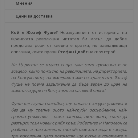
Мнения
Цени за доставка
Кой е Жозеф Фуше?
Неизкушеният от историята на
Френската революция читател би могъл да добие
представа дори от следните кратки, но завладяващи
описания, които прави
Стефан Цвайг
на своя герой:
На Църквата се отдава също така само временно и не
всецяло, както по-късно на революцията, на Директорията,
на Консулството, на империята или на кралството. Жозеф
Фуше не поема задължение да бъде верен до края на
живота си дори на Бога, камо ли на някой човек!
Фуше ще слуша спокойно, ще понася с хладна усмивка и
без да му трепне окото най-груби оскърбления, най-
срамни унижения – няма заплаха, нито ярост, която да
разтърси този човек с рибя кръв. Робеспиер и Наполеон се
разбиват в това каменно спокойствие като вода в канара;
три поколения, цяло потомство ще рухне в приливите и