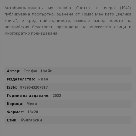
Автобиографичната му творба „Светът от вчера“ (1942),
публикувана посмъртно, оценена от Томас Ман като „велика
книга“, е сред най-значимото, излязло изпод перото на
австрийския белетрист, преведена на множество езици и
многократно преиздавана.
Повече
Стефан Цвайг
информация
Рива
9789543207817
2022
Мека
13x20
български