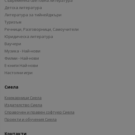
Съвременна световна литература
Детска литература
Литература за тийнейджъри
Туризъм
Речници, Разговорници, Самоучители
Юридическа литература
Ваучери
Музика - Най-нови
Филми - Най-нови
Е-книги Най-нови
Настолни игри
Сиела
Книжарници Сиела
Издателство Сиела
Справочен и правен софтуер Сиела
Проекти и обучения Сиела
Контакти