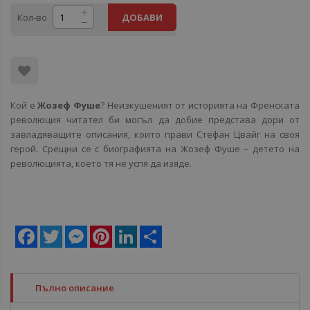
Кол-во
ДОБАВИ
Кой е
Жозеф Фуше
? Неизкушеният от историята на Френската
революция читател би могъл да добие представа дори от
завладяващите описания, които прави Стефан Цвайг на своя
герой. Срещни се с биографията на Жозеф Фуше – детето на
революцията, което тя не успя да изяде.
Facebook
Twitter
Messenger
Pinterest
LinkedIn
Share
Пълно описание