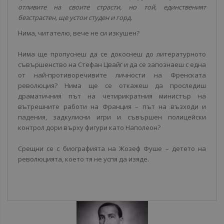
отливите на своите страсти, но той, единственият
безстрастен, ще устои студен и горд.
Нима, читателю, вече не си изкушен?
Нима ще пропуснеш да се докоснеш до литературното
съвършенство на Стефан Цвайг и да се запознаеш с една
от най-противоречивите личности на Френската
революция? Нима ще се откажеш да проследиш
драматичния път на четирикратния министър на
вътрешните работи на Франция – път на възходи и
падения, задкулисни игри и съвършен полицейски
контрол дори върху фигури като Наполеон?
Срещни се с биографията на Жозеф Фуше – детето на
революцията, което тя не успя да изяде.