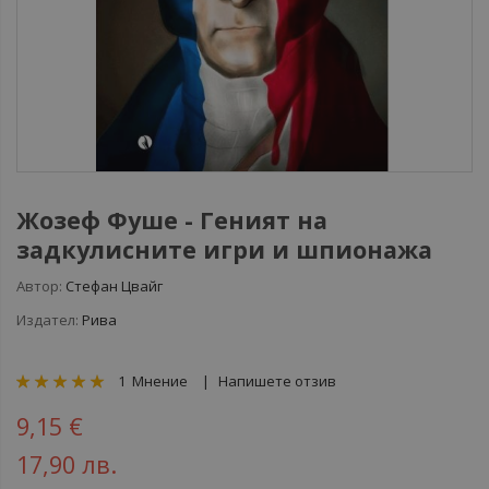
Жозеф Фуше - Геният на
задкулисните игри и шпионажа
Автор:
Стефан Цвайг
Издател:
Рива
рейтинг:
1
Мнение
Напишете отзив
100
100
% of
9,15 €
17,90 лв.