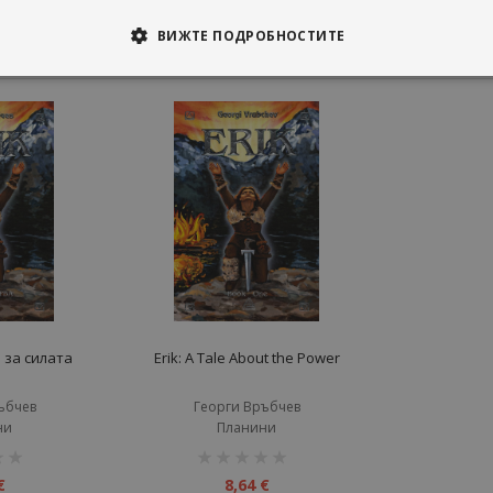
ВИЖТЕ ПОДРОБНОСТИТЕ
 за силата
Erik: A Tale About the Power
ъбчев
Георги Връбчев
ни
Планини
рейтинг:
1%
€
8,64 €