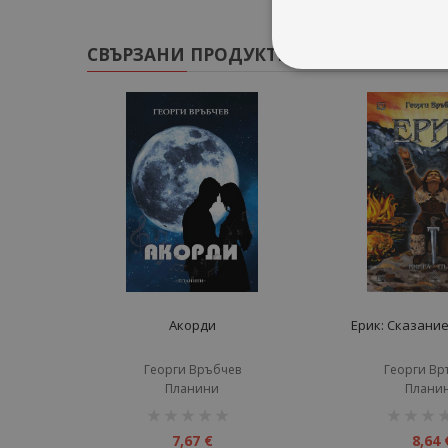
СВЪРЗАНИ ПРОДУКТИ
Акорди
Ерик: Сказание
Георги Връбчев
Георги Вр
Планини
Плани
рейтинг:
рейтинг:
1%
1%
7,67 €
8,64 