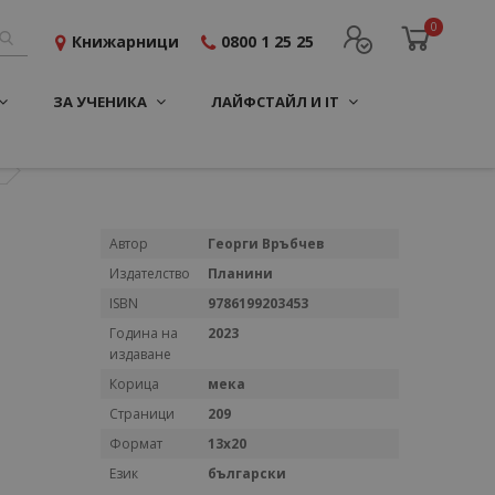
0
Книжарници
0800 1 25 25
ЗА УЧЕНИКА
ЛАЙФСТАЙЛ И IT
Повече
Автор
Георги Връбчев
информация
Издателство
Планини
ISBN
9786199203453
Година на
2023
издаване
Корица
мека
Страници
209
Формат
13x20
Език
български