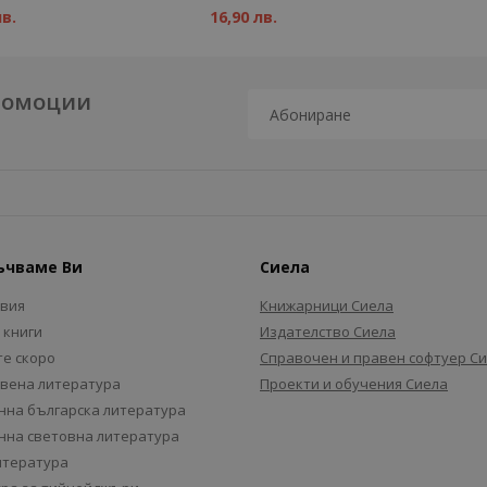
лв.
16,90 лв.
промоции
ъчваме Ви
Сиела
авия
Книжарници Сиела
 книги
Издателство Сиела
е скоро
Справочен и правен софтуер С
вена литература
Проекти и обучения Сиела
на българска литература
на световна литература
итература