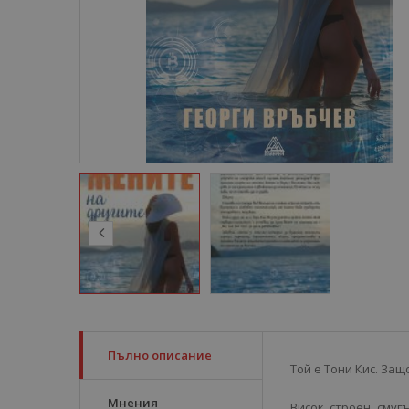
Пълно описание
Той е Тони Кис. Защ
Мнения
Висок, строен, смуг