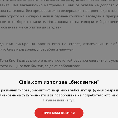
станят. Във ваканционно настроение Тони се оказва на доброто 
ара на сезона, без предварителна резервация, настроен единстве
еща утрото на хипарска нощ в случаен къмпинг, загледан в прекр
 което се бори с вълните. Наслаждава се на изящните ѝ движен
 осъзнава, че се опитва да се удави.
да във вихъра на сложна игра на страст, отвличания и люб
оято бива изхвърлен, употребен и ненужен.
 Тони Кис. Възмездието е ястие, което той сервира елегантно, с усм
ото си – „Все пак бях тук, за да се забавлявам”.
тилна история за взаимна нежност, шумни партита, криптосхеми, а
Ciela.com използва „бисквитки“
ошка, в която женската красота и интелект са разкошната причи
 различни типове „бисквитки“, за да може уебсайтът да функционира п
лизиране на съдържанието и за подобряване на потребителското изж
Научете повече тук.
ПРИЕМАМ ВСИЧКИ