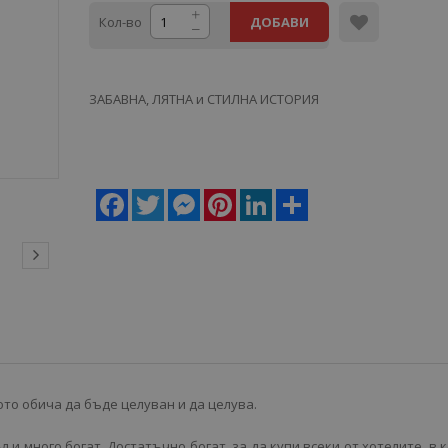
Кол-во
ДОБАВИ
ЗАБАВНА, ЛЯТНА и СТИЛНА ИСТОРИЯ
Facebook
Twitter
Messenger
Pinterest
LinkedIn
Share
ото обича да бъде целуван и да целува.
ъл и много богат. Достатъчно богат, за да купи всеки от хотелите, в 