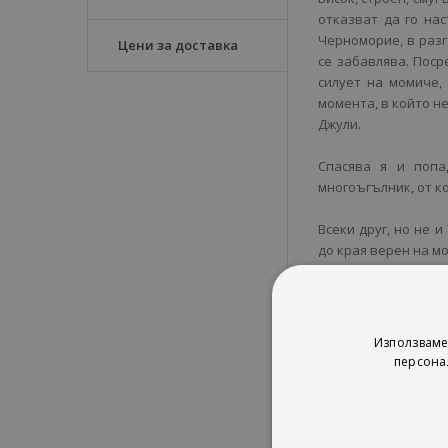
отказват да го на
Черноморие, в разг
Цени за доставка
се забавлява. Поср
силует на момиче,
момента, в който не
Джули.
Спасява я и попа
многоъгълник, от к
Всеки друг, но не и
до края верен на мот
Забавна, лятна и с
предателства и пр
всичко.
Използваме
персона