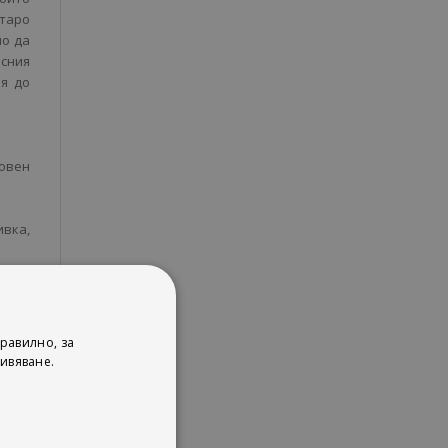
старо
но да
асния
ия до
овен
ивка,
кции,
на за
равилно, за
ивяване.