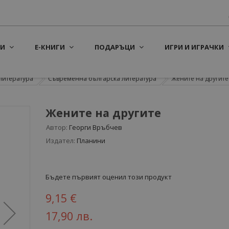
И
Е-КНИГИ
ПОДАРЪЦИ
ИГРИ И ИГРАЧКИ
литература
Съвременна българска литература
Жените на другите
Жените на другите
Автор:
Георги Връбчев
Издател:
Планини
Бъдете първият оценил този продукт
9,15 €
17,90 лв.