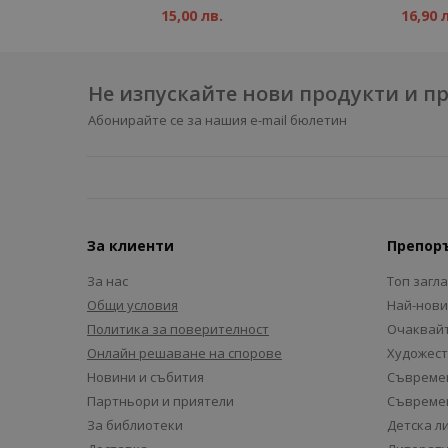
15,00 лв.
16,90 
Не изпускайте нови продукти и 
Абонирайте се за нашия e-mail бюлетин
За клиенти
Препор
За нас
Топ загл
Общи условия
Най-нови
Политика за поверителност
Очаквайт
Онлайн решаване на спорове
Художест
Новини и събития
Съвремен
Партньори и приятели
Съвремен
За библиотеки
Детска л