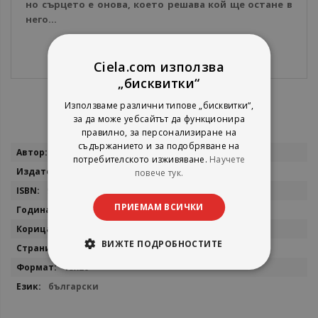
но сърцето е онова, което решава кой ще остане в
него...
Ciela.com използва
„бисквитки“
Използваме различни типове „бисквитки“,
за да може уебсайтът да функционира
правилно, за персонализиране на
съдържанието и за подобряване на
Повече
Карстен Хен
потребителското изживяване.
Научете
информация
Ера
повече тук.
9789543897629
ПРИЕМАМ ВСИЧКИ
2023
мека
ВИЖТЕ ПОДРОБНОСТИТЕ
240
13x20
български