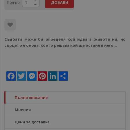
Кол-во
ДОБАВИ
Съдбата може би определя кой идва в живота ни, но
сърцето е онова, което решава кой ще остане в него...
Facebook
Twitter
Messenger
Pinterest
LinkedIn
Share
Пълно описание
Мнения
Цени за доставка