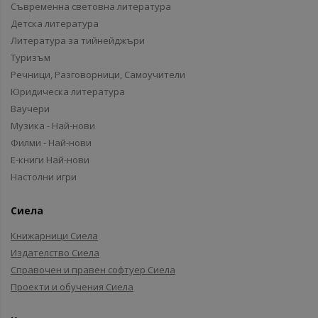
Съвременна световна литература
Детска литература
Литература за тийнейджъри
Туризъм
Речници, Разговорници, Самоучители
Юридическа литература
Ваучери
Музика - Най-нови
Филми - Най-нови
Е-книги Най-нови
Настолни игри
Сиела
Книжарници Сиела
Издателство Сиела
Справочен и правен софтуер Сиела
Проекти и обучения Сиела