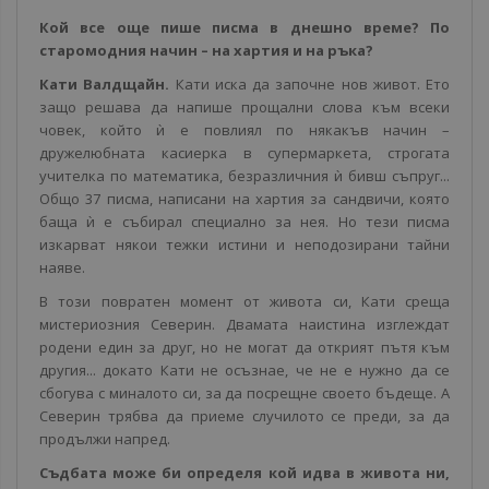
Кой все още пише писма в днешно време? По
старомодния начин – на хартия и на ръка?
Кати Валдщайн.
Кати иска да започне нов живот. Ето
защо решава да напише прощални слова към всеки
човек, който ѝ е повлиял по някакъв начин –
дружелюбната касиерка в супермаркета, строгата
учителка по математика, безразличния ѝ бивш съпруг...
Общо 37 писма, написани на хартия за сандвичи, която
баща ѝ е събирал специално за нея. Но тези писма
изкарват някои тежки истини и неподозирани тайни
наяве.
В този повратен момент от живота си, Кати среща
мистериозния Северин. Двамата наистина изглеждат
родени един за друг, но не могат да открият пътя към
другия... докато Кати не осъзнае, че не е нужно да се
сбогува с миналото си, за да посрещне своето бъдеще. А
Северин трябва да приеме случилото се преди, за да
продължи напред.
Съдбата може би определя кой идва в живота ни,