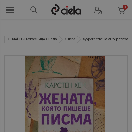
0
Онлайн книжарница Сиела
Книги
Художествена литература