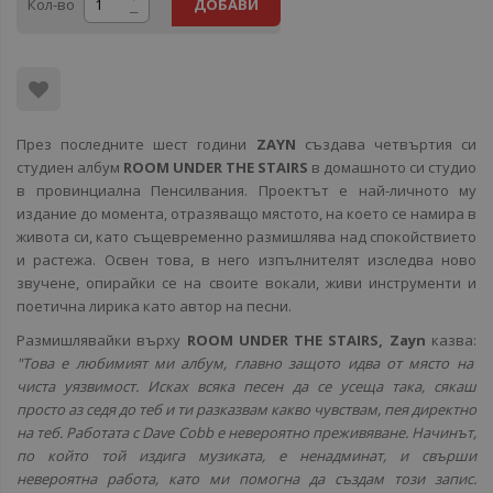
Кол-во
ДОБАВИ
През последните шест години
ZAYN
създава четвъртия си
студиен албум
ROOM UNDER THE STAIRS
в домашното си студио
в провинциална Пенсилвания. Проектът е най-личното му
издание до момента, отразяващо мястото, на което се намира в
живота си, като същевременно размишлява над спокойствието
и растежа. Освен това, в него изпълнителят изследва ново
звучене, опирайки се на своите вокали, живи инструменти и
поетична лирика като автор на песни.
Размишлявайки върху
ROOM UNDER THE STAIRS, Zayn
казва:
"Това е любимият ми албум, главно защото идва от място на
чиста уязвимост. Исках всяка песен да се усеща така, сякаш
просто аз седя до теб и ти разказвам какво чувствам, пея директно
на теб. Работата с Dave Cobb е невероятно преживяване. Начинът,
по който той издига музиката, е ненадминат, и свърши
невероятна работа, като ми помогна да създам този запис.