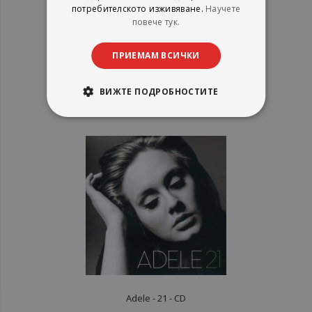
потребителското изживяване.
Научете
One Direction - Take Me Home -
повече тук.
CD
ПРИЕМАМ ВСИЧКИ
рейтинг:
ВИЖТЕ ПОДРОБНОСТИТЕ
1%
10,22 €
19,99 лв.
Adele - 21 - CD