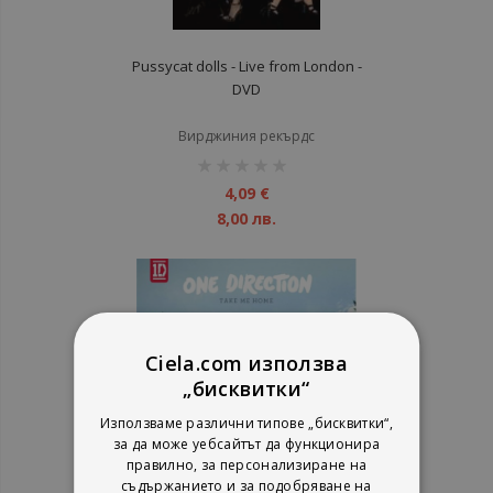
Pussycat dolls - Live from London -
DVD
Вирджиния рекърдс
рейтинг:
1%
4,09 €
8,00 лв.
Ciela.com използва
„бисквитки“
Използваме различни типове „бисквитки“,
за да може уебсайтът да функционира
правилно, за персонализиране на
съдържанието и за подобряване на