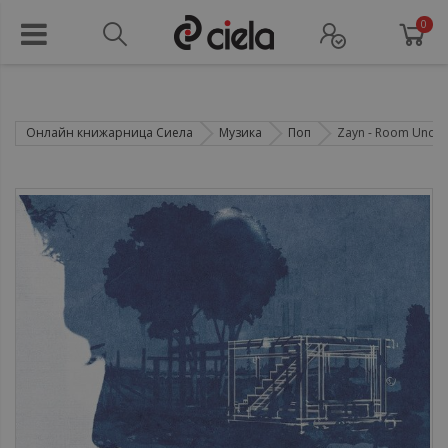
0
Онлайн книжарница Сиела
Музика
Поп
Zayn - Room Under T