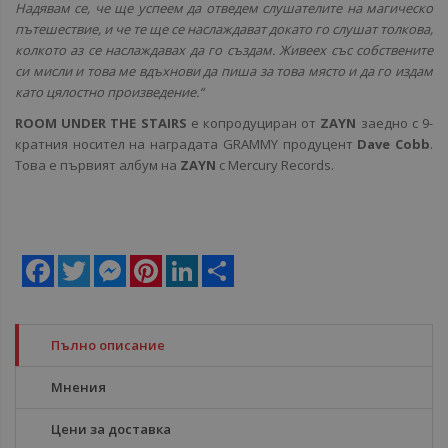
Надявам се, че ще успеем да отведем слушателите на магическо
пътешествие, и че те ще се наслаждават докато го слушат толкова,
колкото аз се наслаждавах да го създам. Живеех със собствените
си мисли и това ме вдъхнови да пиша за това място и да го издам
като цялостно произведение.“
ROOM UNDER THE STAIRS
е копродуциран от
ZAYN
заедно с 9-
кратния носител на наградата GRAMMY продуцент
Dave Cobb
.
Това e първият албум на
ZAYN
с Mercury Records.
Facebook
Twitter
Messenger
Pinterest
LinkedIn
Share
Пълно описание
Мнения
Цени за доставка