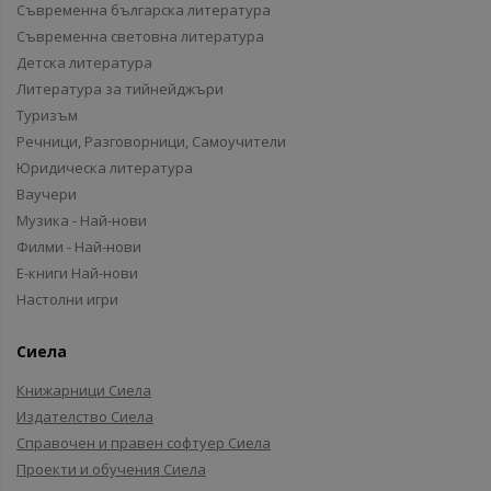
Съвременна българска литература
Съвременна световна литература
Детска литература
Литература за тийнейджъри
Туризъм
Речници, Разговорници, Самоучители
Юридическа литература
Ваучери
Музика - Най-нови
Филми - Най-нови
Е-книги Най-нови
Настолни игри
Сиела
Книжарници Сиела
Издателство Сиела
Справочен и правен софтуер Сиела
Проекти и обучения Сиела