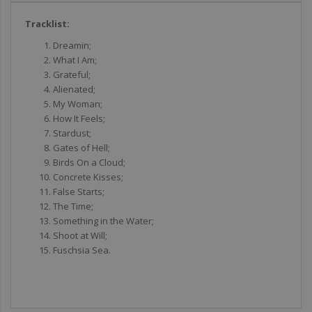
Tracklist:
Dreamin;
What I Am;
Grateful;
Alienated;
My Woman;
How It Feels;
Stardust;
Gates of Hell;
Birds On a Cloud;
Concrete Kisses;
False Starts;
The Time;
Something in the Water;
Shoot at Will;
Fuschsia Sea.