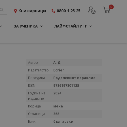
0
Книжарници
0800 1 25 25
ЗА УЧЕНИКА
ЛАЙФСТАЙЛ И IT
Повече
Автор
А. Д.
информация
Издателство
Ecrier
Поредица
Родопският параклис
ISBN
9786197801125
Година на
2024
издаване
Корица
мека
Страници
368
Език
български