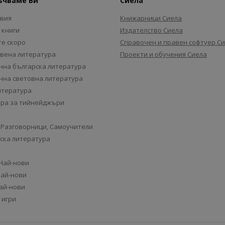
ъчваме Ви
Сиела
авия
Книжарници Сиела
 книги
Издателство Сиела
е скоро
Справочен и правен софтуер С
вена литература
Проекти и обучения Сиела
на българска литература
на световна литература
итература
ра за тийнейджъри
 Разговорници, Самоучители
ска литература
 Най-нови
Най-нови
Най-нови
 игри