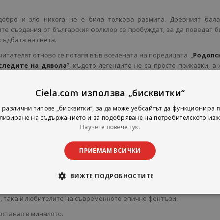
добро и зло никога не е била толкова размита. Древният бала
те създания от българския фолклор се пробуждат, за да поведат б
съдбата на света.
 читателят отново се потапя във вселената на поредицата „
Родопс
следите на дявола
”, където легендите не са просто приказки, а
е вече не са непобедими герои, а хора, призвани да се изправят 
о мощ надхвърля човешкото въображение.
Ciela.com използва „бисквитки“
 се превръща в последната надежда за бъдещето.
 различни типове „бисквитки“, за да може уебсайтът да функционира п
еица е готова да пожертва всичко в стремежа си към върховна влас
лизиране на съдържанието и за подобряване на потребителското изж
Научете повече тук.
згаря конфликт, в който всяка магия има цена, всяка победа из
шение променя съдбата на света.
ПРИЕМАМ ВСИЧКИ
тството на българската митология, авторът преплита познати обр
еменен сюжет, изпълнен с напрежение, мистерия и неочаквани об
ВИЖТЕ ПОДРОБНОСТИТЕ
егендите за Златна Добруджа, древните истории получават нов жи
нтъзи приключение, което ще впечатли както почитателит
, така и любителите на съвременното епично фентъзи.
останал в миналото.