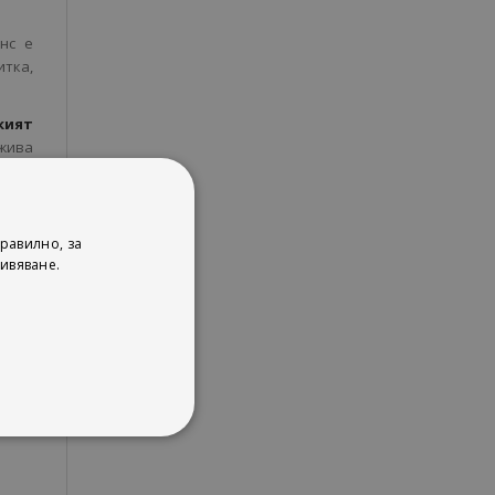
нс е
итка,
кият
 жива
срещу
равилно, за
т.
ивяване.
исква
ази и
рати.
вот в
е на