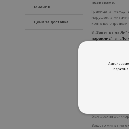
познаваме.
Мнения
Границата между 
нарушен, а митични
Цени за доставка
която ще определи 
В „
Заветът на Ян
“
параклис
“ и „
По 
история. Пазителит
древни сили, чият
Едно младо момиче
Използваме
Една амбициозна зм
персона
А между тях се ра
жертва, а всяко ре
Вдъхновен от бога
предания със съвр
От Ян Бибиян до л
едно мащабно фе
българския фолклор
Защото митът не е 