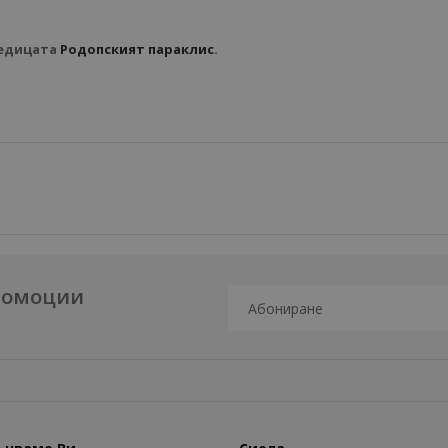
едицата
Родопският параклис
.
промоции