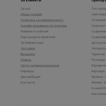
За клиенти
Препор
За нас
Топ загл
Общи условия
Най-нови
Политика за поверителност
Очаквайт
Онлайн решаване на спорове
Художест
Новини и събития
Съвремен
Партньори и приятели
Съвремен
За библиотеки
Детска л
Доставка
Литерату
Връщане
Туризъм
Помощ
Речници,
Често задавани въпроси
Юридиче
Кариера
Ваучери
Дистрибуция
Музика -
Контакти
Филми - 
Е-книги 
Настолни