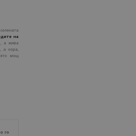
вселената
едите на
и, а жива
, а хора,
иято мощ
о го