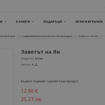
И
Е-КНИГИ
ПОДАРЪЦИ
ИГРИ И ИГРАЧКИ
литература
Съвременна българска литература
Заветът на Ян
Заветът на Ян
Издател:
Ecrier
Автор:
А. Д.
Бъдете първият оценил този продукт
12,90 €
25,23 лв.