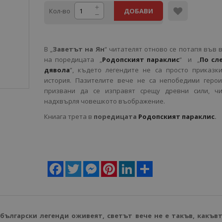
Кол-во
ДОБАВИ
В „
Заветът на Ян
“ читателят отново се потапя във 
на поредицата „
Родопският параклис
“ и „
По сл
дявола
”, където легендите не са просто приказк
история. Пазителите вече не са непобедими герои
призвани да се изправят срещу древни сили, ч
надхвърля човешкото въображение.
Книага трета в
поредицата
Родопският параклис
.
Facebook
Twitter
Messenger
Pinterest
LinkedIn
Share
български легенди оживеят, светът вече не е такъв, какъвт