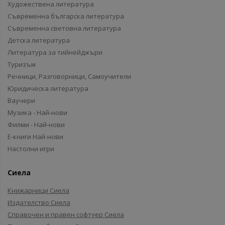
Художествена литература
Съвременна българска литература
Съвременна световна литература
Детска литература
Литература за тийнейджъри
Туризъм
Речници, Разговорници, Самоучители
Юридическа литература
Ваучери
Музика - Най-нови
Филми - Най-нови
Е-книги Най-нови
Настолни игри
Сиела
Книжарници Сиела
Издателство Сиела
Справочен и правен софтуер Сиела