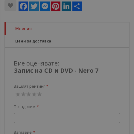
Facebook
Twitter
Messenger
Pinterest
LinkedIn
Share
Мнения
Цени за доставка
Вие оценявате:
Запис на CD и DVD - Nero 7
Вашият рейтинг
1
2
3
4
5
Псевдоним
звезда
звезди
звезди
звезди
звезди
Заглавие