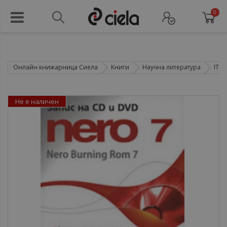
0
Онлайн книжарница Сиела
Книги
Научна литература
IT т
Не е наличен