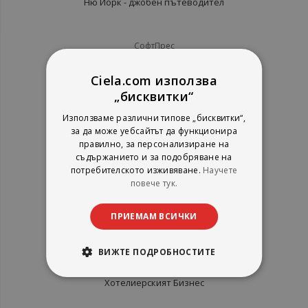
Ню Йорк - джобен пътеводител
СофтПрес
рейтинг:
Ciela.com използва
1%
7,66 €
„бисквитки“
14,98 лв.
Използваме различни типове „бисквитки“,
за да може уебсайтът да функционира
правилно, за персонализиране на
съдържанието и за подобряване на
потребителското изживяване.
Научете
повече тук.
ПРИЕМАМ ВСИЧКИ
ВИЖТЕ ПОДРОБНОСТИТЕ
Хотелиерският Бизнес