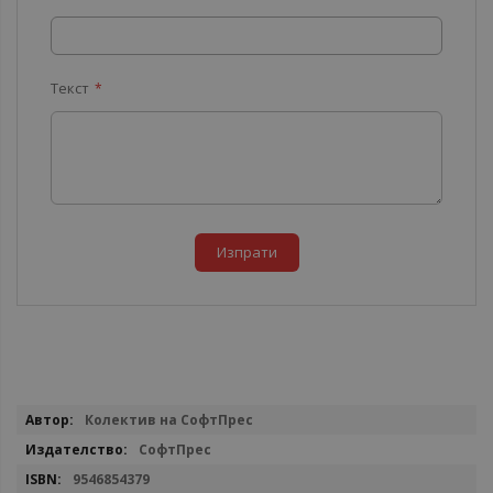
Текст
Изпрати
Повече
Колектив на СофтПрес
информация
СофтПрес
9546854379