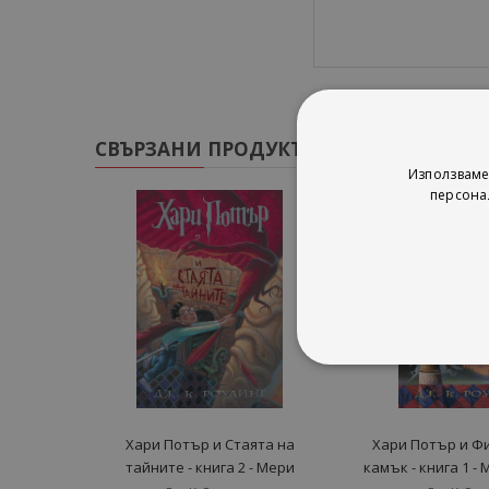
СВЪРЗАНИ ПРОДУКТИ
Използваме
персона
Хари Потър и Стаята на
Хари Потър и Ф
тайните - книга 2 - Мери
камък - книга 1 -