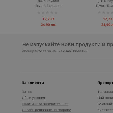
Гранпре
Дж. К. Роулинг
Дж. К. Ро
Егмонт България
Егмонт Бъ
рейтинг:
рейтинг:
1%
1%
12,73 €
12,73
24,90 лв.
24,90 
Не изпускайте нови продукти и 
Абонирайте се за нашия e-mail бюлетин
За клиенти
Препор
За нас
Топ загл
Общи условия
Най-нови
Политика за поверителност
Очаквайт
Онлайн решаване на спорове
Художест