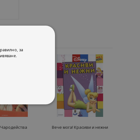
равилно, за
ивяване.
- Чародейства
Вече мога! Красиви и нежни