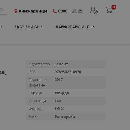
0
Книжарници
0800 1 25 25
ЗА УЧЕНИКА
ЛАЙФСТАЙЛ И IT
Повече
Издателство
Егмонт
информация
а,
ISBN
9789542718970
Година на
2017
издаване
Корица
твърда
Страници
160
Формат
14х21
Език
български