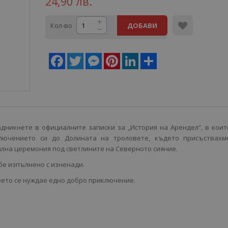
24,90 лв.
Кол-во
ДОБАВИ
Facebook
Twitter
Messenger
Pinterest
LinkedIn
Share
адникнете в официалните записки за „История на Арендел“, в кои
лючението си до Долината на троловете, където присъствахм
лна церемония под светлините на Северното сияние.
е изпълнено с изненади.
оето се нуждае едно добро приключение.