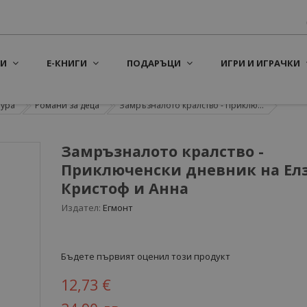
И
Е-КНИГИ
ПОДАРЪЦИ
ИГРИ И ИГРАЧКИ
тура
Романи за деца
Замръзналото кралство - Приклю...
Замръзналото кралство -
Приключенски дневник на Елз
Кристоф и Анна
Издател:
Егмонт
Бъдете първият оценил този продукт
12,73 €