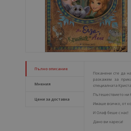
Пълно описание
Поканени сте да н
разкажем за прик
Мнения
специалната Криста
Пътешествието ни б
Цени за доставка
Имаше всичко, от к
И Олаф беше с нас!
Дано ви хареса!