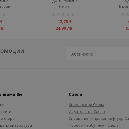
Гранпре
улинг
Дж. К. Роулинг
Ад
лгария
Егмонт
Егмон
рейтинг:
рейт
1%
1%
 €
12,73 €
лв.
24,90 лв.
9
промоции
ъчваме Ви
Сиела
авия
Книжарници Сиела
 книги
Издателство Сиела
е скоро
Справочен и правен софтуер С
вена литература
Проекти и обучения Сиела