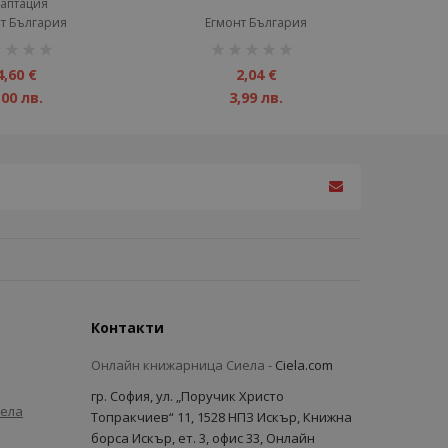
аптация
т България
Егмонт България
инг:
рейтинг:
1%
4,60 €
2,04 €
,00 лв.
3,99 лв.
Контакти
Онлайн книжарница Сиела -
Ciela.com
гр. София, ул. „Поручик Христо
иела
Топракчиев“ 11, 1528 НПЗ Искър, Книжна
борса Искър, ет. 3, офис 33, Онлайн