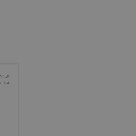
то ще
е на