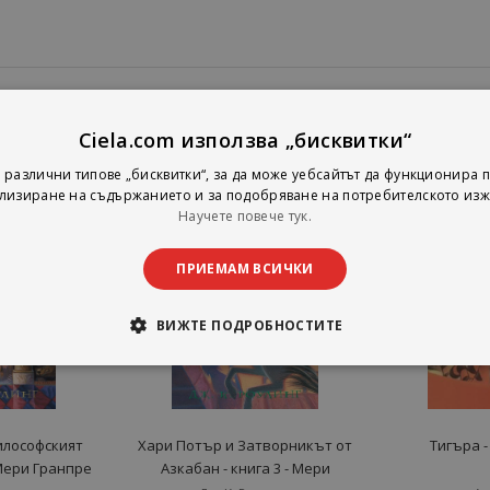
Ciela.com използва „бисквитки“
 различни типове „бисквитки“, за да може уебсайтът да функционира п
лизиране на съдържанието и за подобряване на потребителското изж
Научете повече тук.
ПРИЕМАМ ВСИЧКИ
ВИЖТЕ ПОДРОБНОСТИТЕ
илософският
Хари Потър и Затворникът от
Тигъра 
 Мери Гранпре
Азкабан - книга 3 - Мери