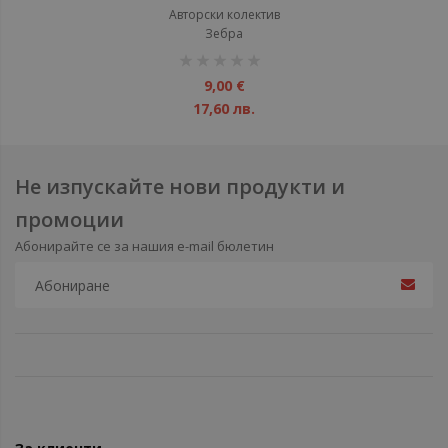
Категории C, C1, CE и C1E +
Авторски колектив
видеообучение
Зебра
рейтинг:
1%
9,00 €
17,60 лв.
Не изпускайте нови продукти и
промоции
Абонирайте се за нашия e-mail бюлетин