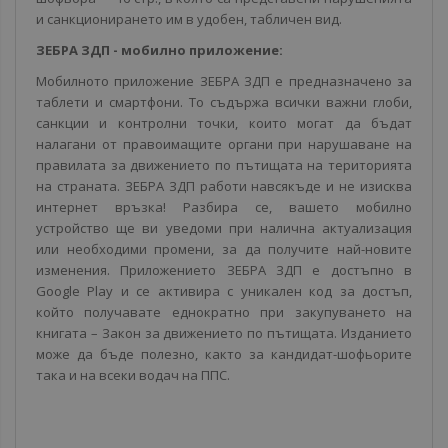
и санкционирането им в удобен, табличен вид.
ЗЕБРА ЗДП - мобилно приложение:
Мобилното приложение ЗЕБРА ЗДП е предназначено за
таблети и смартфони. То съдържа всички важни глоби,
санкции и контролни точки, които могат да бъдат
налагани от правоимащите органи при нарушаване на
правилата за движението по пътищата на територията
на страната. ЗЕБРА ЗДП работи навсякъде и не изисква
интернет връзка! Разбира се, вашето мобилно
устройство ще ви уведоми при налична актуализация
или необходими промени, за да получите най-новите
изменения. Приложението ЗЕБРА ЗДП е достъпно в
Google Play и се активира с уникален код за достъп,
който получавате еднократно при закупуването на
книгата – Закон за движението по пътищата. Изданието
може да бъде полезно, както за кандидат-шофьорите
така и на всеки водач на ППС.