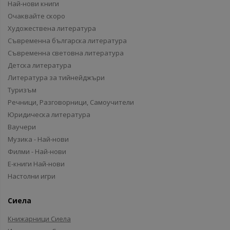
Най-нови книги
Очаквайте скоро
Художествена литература
Съвременна българска литература
Съвременна световна литература
Детска литература
Литература за тийнейджъри
Туризъм
Речници, Разговорници, Самоучители
Юридическа литература
Ваучери
Музика - Най-нови
Филми - Най-нови
Е-книги Най-нови
Настолни игри
Сиела
Книжарници Сиела