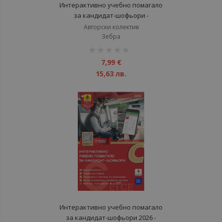
Интерактивно учебно помагало
за кандидат-шофьори -
категория В - 2026
Авторски колектив
Зебра
рейтинг:
1%
7,99 €
15,63 лв.
Интерактивно учебно помагало
за кандидат-шофьори 2026 -