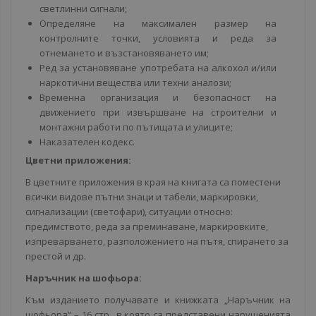
светлинни сигнали;
Определяне на максимален размер на
контролните точки, условията и реда за
отнемането и възстановяването им;
Ред за установяване употребата на алкохол и/или
наркотични вещества или техни аналози;
Временна организация и безопасност на
движението при извършване на строителни и
монтажни работи по пътищата и улиците;
Наказателен кодекс.
Цветни приложения:
В цветните приложения в края на книгата са поместени
всички видове пътни знаци и табели, маркировки,
сигнализации (светофари), ситуации относно:
предимството, реда за преминаване, маркировките,
изпреварването, разположението на пътя, спирането за
престой и др.
Наръчник на шофьора:
Към изданието получавате и книжката „Наръчник на
шофьора” – 16 стр., в която са представени нарушенията