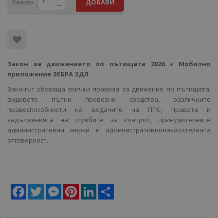
Кол-во
ДОБАВИ
Закон за движението по пътищата 2026 + Мобилно
приложение ЗЕБРА ЗДП
Законът обхваща всички правила за движение по пътищата,
видовете пътни превозни средства, различните
правоспособности на водачите на ППС, правата и
задълженията на службите за контрол, принудителните
административни мерки и административнонаказателната
отговорност.
Facebook
Twitter
Messenger
Pinterest
LinkedIn
Share