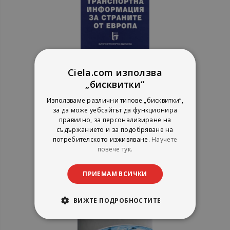
Кой какъв е в транспорта и
Ciela.com използва
спедицията в България
„бисквитки“
2007/Who is Who in Transport and
Колектив
Freight Forwarding in Bulgaria 2007
Българско транспортно издателство
Използваме различни типове „бисквитки“,
+ CD
за да може уебсайтът да функционира
рейтинг:
правилно, за персонализиране на
1%
15,34 €
съдържанието и за подобряване на
30,00 лв.
потребителското изживяване.
Научете
повече тук.
ПРИЕМАМ ВСИЧКИ
ВИЖТЕ ПОДРОБНОСТИТЕ