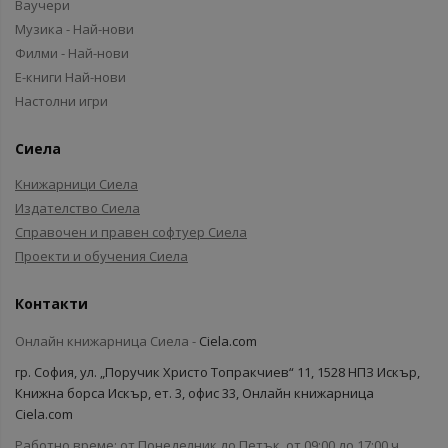
Ваучери
Музика - Най-нови
Филми - Най-нови
Е-книги Най-нови
Настолни игри
Сиела
Книжарници Сиела
Издателство Сиела
Справочен и правен софтуер Сиела
Проекти и обучения Сиела
Контакти
Онлайн книжарница Сиела -
Ciela.com
гр. София, ул. „Поручик Христо Топракчиев“ 11, 1528 НПЗ Искър,
Книжна борса Искър, ет. 3, офис 33, Онлайн книжарница
Ciela.com
Работно време: от Понеделник до Петък, от 09:00 до 17:00 ч.