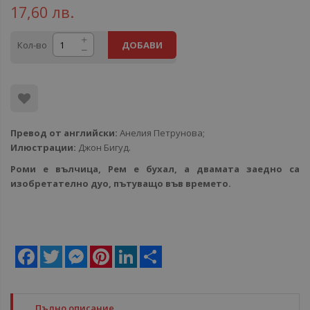
17,60 лв.
Кол-во
ДОБАВИ
Превод от английски:
Анелия Петрунова;
Илюстрации:
Джон Бигуд.
Роми е вълчица, Рем е бухал, а двамата заедно са
изобретателно дуо, пътуващо във времето.
Facebook
Twitter
Messenger
Pinterest
LinkedIn
Share
Пълно описание