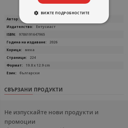
ВИЖТЕ ПОДРОБНОСТИТЕ
Повече
Тим Колинс
информация
Ентусиаст
9786191647965
2026
мека
224
19.8 x 12.9 cm
български
СВЪРЗАНИ ПРОДУКТИ
Не изпускайте нови продукти и
промоции