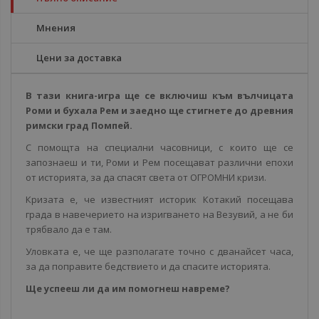
Мнения
Цени за доставка
В тази книга-игра ще се включиш към вълчицата
Роми и бухала Рем и заедно ще стигнете до древния
римски град Помпей.
С помощта на специални часовници, с които ще се
запознаеш и ти, Роми и Рем посещават различни епохи
от историята, за да спасят света от ОГРОМНИ кризи.
Кризата е, че известният историк Котакий посещава
града в навечерието на изригването на Везувий, а не би
трябвало да е там.
Уловката е, че ще разполагате точно с дванайсет часа,
за да поправите бедствието и да спасите историята.
Ще успееш ли да им помогнеш навреме?