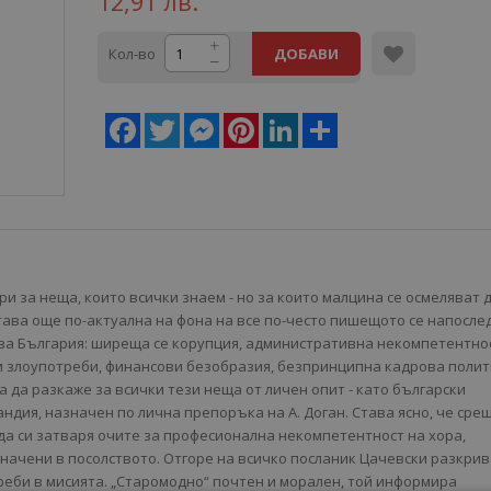
12,91 лв.
Кол-во
ДОБАВИ
Facebook
Twitter
Messenger
Pinterest
LinkedIn
Share
ори за неща, които всички знаем - но за които малцина се осмеляват 
става още по-актуална на фона на все по-често пишещото се напосле
за България: ширеща се корупция, административна некомпетентнос
 злоупотреби, финансови безобразия, безпринципна кадрова полит
а да разкаже за всички тези неща от личен опит - като български
ндия, назначен по лична препоръка на А. Доган. Става ясно, че сре
 да си затваря очите за професионална некомпетентност на хора,
значени в посолството. Отгоре на всичко посланик Цачевски разкри
еби в мисията. „Старомодно“ почтен и морален, той информира