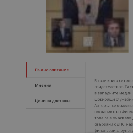
Пълно описание
В тази книга се гов
Мнения
свидетелстват. Тя 
в западните медии 
шокиращи служебни
Цени за доставка
Авторът се осмеляв
посланик във Финла
това се е очаквало
свързани с ДПС, на
финансови злоупотр