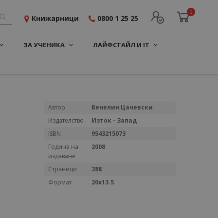
0
Книжарници
0800 1 25 25
ЗА УЧЕНИКА
ЛАЙФСТАЙЛ И IT
Повече
Автор
Венелин Цачевски
информация
Издателство
Изток - Запад
ISBN
9543215073
Година на
2008
издаване
Страници
288
Формат
20x13.5