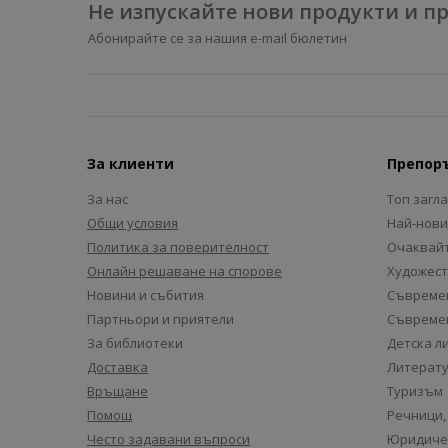
Не изпускайте нови продукти и 
Абонирайте се за нашия e-mail бюлетин
За клиенти
Препор
За нас
Топ загл
Общи условия
Най-нови
Политика за поверителност
Очаквайт
Онлайн решаване на спорове
Художест
Новини и събития
Съвремен
Партньори и приятели
Съвремен
За библиотеки
Детска л
Доставка
Литерату
Връщане
Туризъм
Помощ
Речници,
Често задавани въпроси
Юридиче