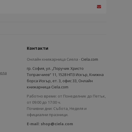
Контакти
Онлайн книжарница Сиела -
Ciela.com
гр. София, ул. „Поручик Христо
иела
Топракчиев“ 11, 1528 НПЗ Искър, Книжна
борса Искър, ет. 3, офис 33, Онлайн
книжарница Ciela.com
Работно време: от Понеделник до Петък,
от 09:00 до 17:00 ч.
Почивни дни: Събота, Неделя и
официални празници.
E-mail:
shop@ciela.com