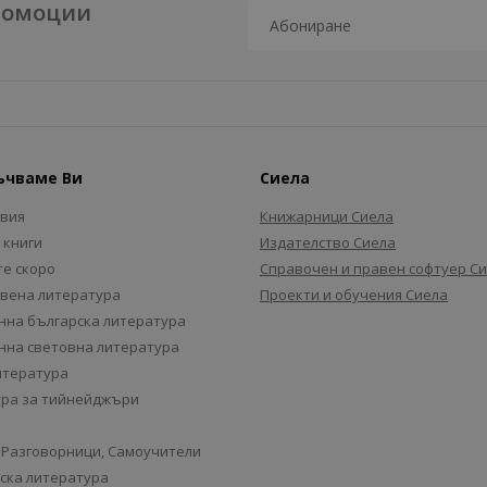
промоции
ъчваме Ви
Сиела
авия
Книжарници Сиела
 книги
Издателство Сиела
е скоро
Справочен и правен софтуер С
вена литература
Проекти и обучения Сиела
на българска литература
на световна литература
итература
ра за тийнейджъри
 Разговорници, Самоучители
ска литература