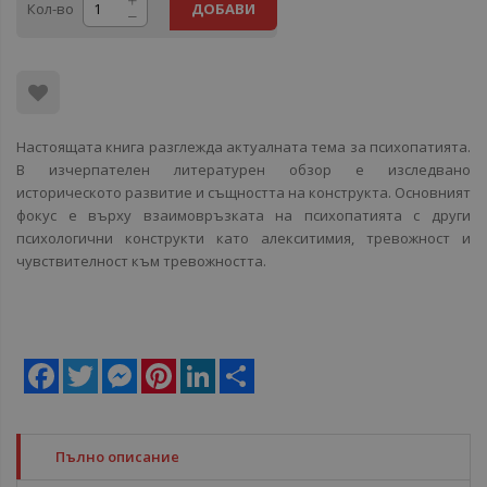
Кол-во
ДОБАВИ
Настоящата книга разглежда актуалната тема за психопатията.
В изчерпателен литературен обзор е изследвано
историческото развитие и същността на конструкта. Основният
фокус е върху взаимовръзката на психопатията с други
психологични конструкти като алекситимия, тревожност и
чувствителност към тревожността.
Facebook
Twitter
Messenger
Pinterest
LinkedIn
Share
Пълно описание