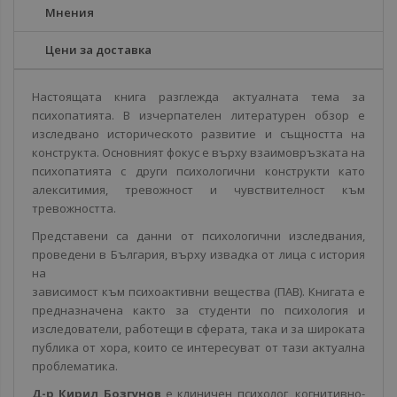
Мнения
Цени за доставка
Настоящата книга разглежда актуалната тема за
психопатията. В изчерпателен литературен обзор е
изследвано историческото развитие и същността на
конструкта. Основният фокус е върху взаимовръзката на
психопатията с други психологични конструкти като
алекситимия, тревожност и чувствителност към
тревожността.
Представени са данни от психологични изследвания,
проведени в България, върху извадка от лица с история
на
зависимост към психоактивни вещества (ПАВ). Книгата е
предназначена както за студенти по психология и
изследователи, работещи в сферата, така и за широката
публика от хора, които се интересуват от тази актуална
проблематика.
Д-р Кирил Бозгунов
е клиничен психолог, когнитивно-