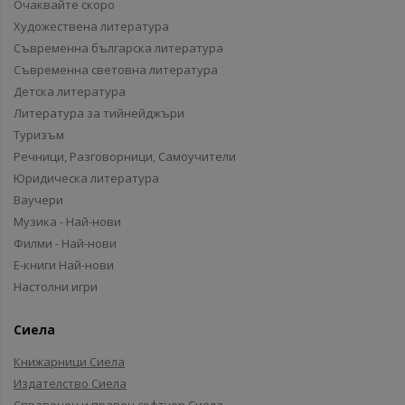
Очаквайте скоро
Художествена литература
Съвременна българска литература
Съвременна световна литература
Детска литература
Литература за тийнейджъри
Туризъм
Речници, Разговорници, Самоучители
Юридическа литература
Ваучери
Музика - Най-нови
Филми - Най-нови
Е-книги Най-нови
Настолни игри
Сиела
Книжарници Сиела
Издателство Сиела