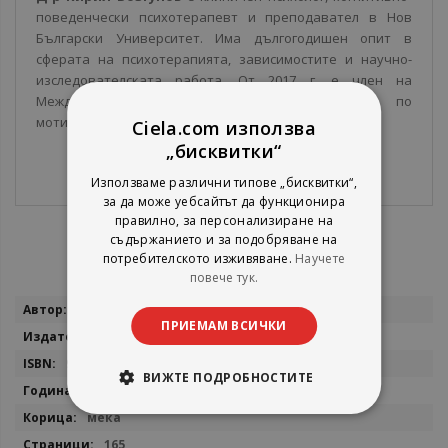
поведенчески психотерапевт и преподавател в Нов
Български Университет. Има дългогодишен опит в
сферата на психотерапията, зависимостите и научно-
изследователската работа. От 2017 г. е член на
Международната мрежа на обучителите по
мотивационно интервюиране (MINT).
Ciela.com използва
„бисквитки“
Използваме различни типове „бисквитки“,
за да може уебсайтът да функционира
правилно, за персонализиране на
съдържанието и за подобряване на
потребителското изживяване.
Научете
повече тук.
Повече
Д-р Кирил Бозгунов
ПРИЕМАМ ВСИЧКИ
информация
Стено
9786192412999
ВИЖТЕ ПОДРОБНОСТИТЕ
2026
мека
165