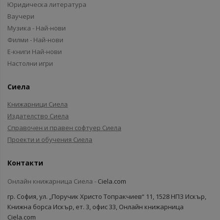
Юридическа литература
Ваучери
Музика - Най-нови
Филми - Най-нови
Е-книги Най-нови
Настолни игри
Сиела
Книжарници Сиела
Издателство Сиела
Справочен и правен софтуер Сиела
Проекти и обучения Сиела
Контакти
Онлайн книжарница Сиела -
Ciela.com
гр. София, ул. „Поручик Христо Топракчиев“ 11, 1528 НПЗ Искър,
Книжна борса Искър, ет. 3, офис 33, Онлайн книжарница
Ciela.com