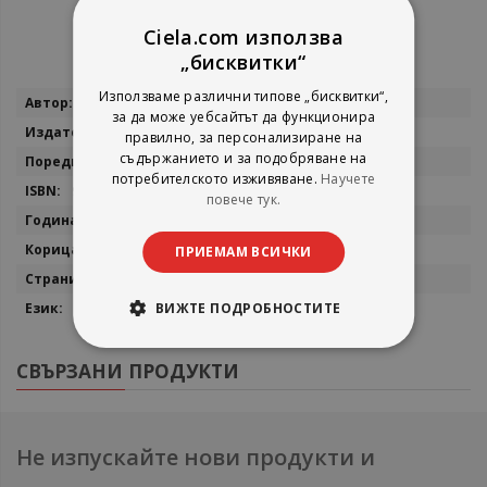
Ciela.com използва
„бисквитки“
Използваме различни типове „бисквитки“,
Повече
Фелисити Брукс, Франки Апън
за да може уебсайтът да функционира
информация
Клевър Бук ООД
правилно, за персонализиране на
съдържанието и за подобряване на
Всичко за
потребителското изживяване.
Научете
9786197386691
повече тук.
2021
Твърда
ПРИЕМАМ ВСИЧКИ
32
ВИЖТЕ ПОДРОБНОСТИТЕ
Български
СВЪРЗАНИ ПРОДУКТИ
Не изпускайте нови продукти и