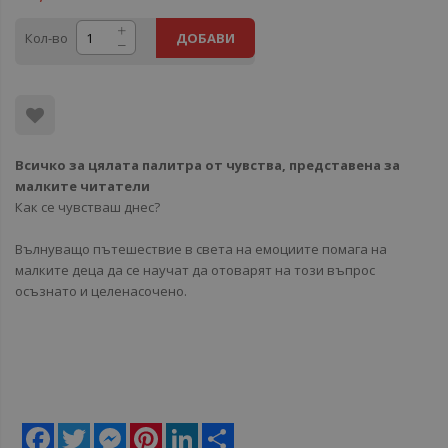
Кол-во
ДОБАВИ
Всичко за цялата палитра от чувства, представена за
малките читатели
Как се чувстваш днес?
Вълнуващо пътешествие в света на емоциите помага на
малките деца да се научат да отоварят на този въпрос
осъзнато и целенасочено.
Facebook
Twitter
Messenger
Pinterest
LinkedIn
Share