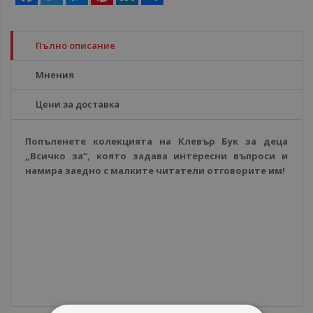
Пълно описание
Мнения
Цени за доставка
Попъленете колекцията на Клевър Бук за деца
„Всичко за“, която задава интересни въпроси и
намира заедно с малките читатели отговорите им!